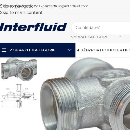
Skip to navigation
ONTAKTY
+420 595 953 879
interfluid@interfluid.com
Skip to main content
VYBRAT KATEGORII
ZOBRAZIT KATEGORIE
SLUŽBY
PORTFOLIO
CERTIF