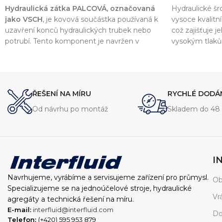
Hydraulická zátka PALCOVÁ, označovaná
Hydraulické š
jako VSCH
, je kovová součástka používaná k
vysoce kvalitn
uzavření konců hydraulických trubek nebo
což zajišťuje 
potrubí. Tento komponent je navržen v
vysokým tlak
souladu s normou
DIN 2353
, což zajišťuje
šroubení je na
vysokou kvalitu a kompatibilitu s dalšími
hydraulických 
komponenty v hydraulických systémech.
zajišťuje spole
ŘEŠENÍ NA MÍRU
RYCHLÉ DODÁ
Od návrhu po montáž
Skladem do 48 
I
Navrhujeme, vyrábíme a servisujeme zařízení pro průmysl.
Ob
Specializujeme se na jednoúčelové stroje, hydraulické
Vr
agregáty a technická řešení na míru.
E-mail:
interfluid@interfluid.com
Do
Telefon:
(+420) 595 953 879