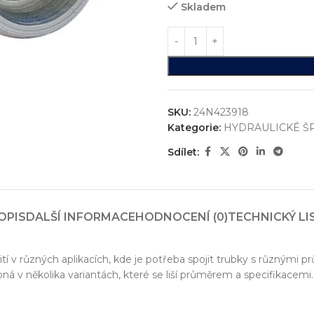
Skladem
SKU:
24N423918
Kategorie:
HYDRAULICKÉ Š
Sdílet:
ystémů
OPIS
DALŠÍ INFORMACE
HODNOCENÍ (0)
TECHNICKÝ LI
jsme realizovali více než
750+ jedinečných průmyslových řešen
konstrukci zakázkových zařízení, která nejsou sériově vyráběna n
ití v různých aplikacích, kde je potřeba spojit trubky s různými 
upná v několika variantách, které se liší průměrem a specifikacemi.
vání
entace