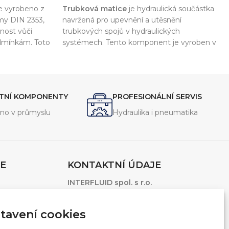
e vyrobeno z
Trubková matice
je hydraulická součástka
rmy DIN 2353,
navržená pro upevnění a utěsnění
lnost vůči
trubkových spojů v hydraulických
dmínkám. Toto
systémech. Tento komponent je vyroben v
jení
souladu s normou
DIN 2353
, což zajišťuje
otrubí a
vysokou kvalitu a kompatibilitu s dalšími
jení.
komponenty.
ITNÍ KOMPONENTY
PROFESIONÁLNÍ SERVIS
no v průmyslu
Hydraulika i pneumatika
E
KONTAKTNÍ ÚDAJE
INTERFLUID spol. s r.o.
1.Máje 3381/106
Ostrava – Moravská Ostrava, 703 00
tavení cookies
Česká Republika