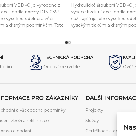
roubení VBDKO je vyrobeno z
Hydraulické šroubení VBDKO j
í oceli podle normy DIN 2353,
vysoce kvalitní oceli podle no
jeho vysokou odolnost vůči
což zajišťuje jeho vysokou odo
ům a drsným podmínkám. Toto
vysokým tlakům a drsným po
vrženo pro připojení
šroubení je navrženo pro připo
hadic, trubek a potrubí a
hydraulických hadic, trubek a p
hlivé a těsné spojení.
zajišťuje spolehlivé a těsné spo
NÍ
TECHNICKÁ PODPORA
KVAL
hodin
Odpovíme rychle
Ověře
NFORMACE PRO ZÁKAZNÍKY
DALŠÍ INFORMAC
chodní a všeobecné podmínky
Projekty
ácení zboží a reklamace
Služby
Nas
prava a dodání
Certifikace a ocenění