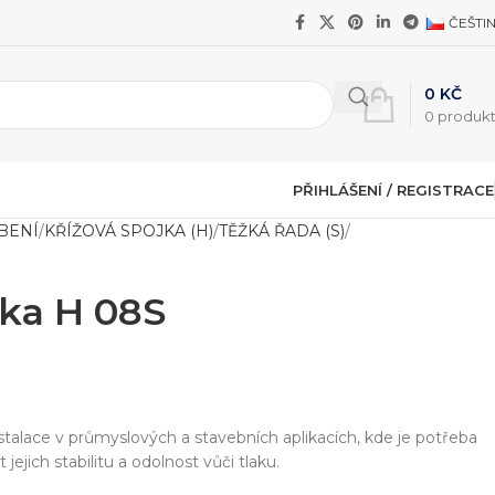
ČEŠTI
0
KČ
0
produk
PŘIHLÁŠENÍ / REGISTRACE
BENÍ
KŘÍŽOVÁ SPOJKA (H)
TĚŽKÁ ŘADA (S)
jka H 08S
instalace v průmyslových a stavebních aplikacích, kde je potřeba
t jejich stabilitu a odolnost vůči tlaku.