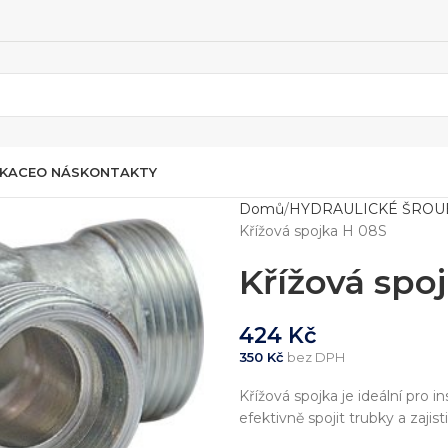
IKACE
O NÁS
KONTAKTY
Domů
HYDRAULICKÉ ŠROU
Křížová spojka H 08S
Křížová spo
424
Kč
350
Kč
bez DPH
Křížová spojka je ideální pro 
efektivně spojit trubky a zajisti