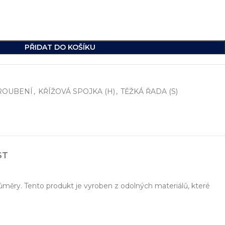
PŘIDAT DO KOŠÍKU
ROUBENÍ
,
KŘÍŽOVÁ SPOJKA (H)
,
TĚŽKÁ ŘADA (S)
ST
í
, včetně vývoje jednoúčelových strojů, hydraulických celků a ko
ikde na světě.
průměry. Tento produkt je vyroben z odolných materiálů, které