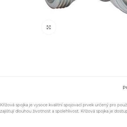
Zvětšit obrázek
Projektování s
P
Za posledních 20 let 
Specializujeme se na 
Křížová spojka je vysoce kvalitní spojovací prvek určený pro použ
zajišťují dlouhou životnost a spolehlivost. Křížová spojka je dost
Návrh a prototypo
Technická dokum