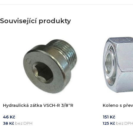
Simulace chování 
Konstrukce stroje
Dodávka řešení na 
Související produkty
Více o službě
T
Hydraulická zátka VSCH-R 3/8“R
Koleno s pře
46
Kč
151
Kč
38
Kč
bez DPH
125
Kč
bez DP
PŘIDAT DO KOŠÍKU
PŘIDAT DO 