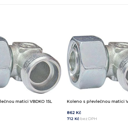
zařízení
klíč
echnické know-how
Ř
20+ let zkušeností v oboru
Každý proj
vlečnou matici VBDKO 15L
Koleno s převlečnou matici
862
Kč
H
712
Kč
bez DPH
KOŠÍKU
PŘIDAT DO KOŠÍKU