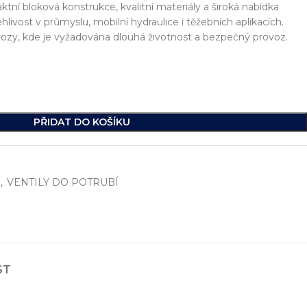
ktní bloková konstrukce, kvalitní materiály a široká nabídka
ehlivost v průmyslu, mobilní hydraulice i těžebních aplikacích.
vozy, kde je vyžadována dlouhá životnost a bezpečný provoz.
PŘIDAT DO KOŠÍKU
,
VENTILY DO POTRUBÍ
í
, včetně vývoje jednoúčelových strojů, hydraulických celků a ko
ikde na světě.
ST