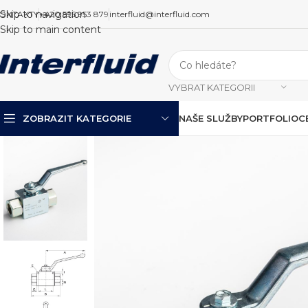
Skip to navigation
ONTAKTY
+420 595 953 879
interfluid@interfluid.com
Skip to main content
VYBRAT KATEGORII
ZOBRAZIT KATEGORIE
NAŠE SLUŽBY
PORTFOLIO
C