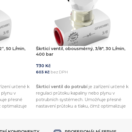
2“, 50 L/min,
Škrticí ventil, obousměrný, 3/8″, 30 L/min,
400 bar
730
Kč
603
Kč
bez DPH
PŘIDAT DO KOŠÍKU
řízení určené k
Škrticí ventil do potrubí
je zařízení určené k
 plynu v
regulaci průtoku kapaliny nebo plynu v
uje přesné
potrubních systémech. Umožňuje přesné
ž optimalizuje
nastavení průtoku a tlaku, čímž optimalizuje
tému.
výkon a efektivitu celého systému.
ITNÍ KOMPONENTY
PROFESIONÁLNÍ SERVIS