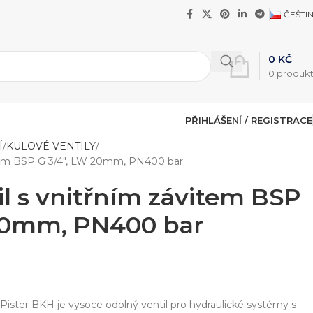
ČEŠTI
0
KČ
0
produk
PŘIHLÁŠENÍ / REGISTRACE
Í
KULOVÉ VENTILY
vitem BSP G 3/4″, LW 20mm, PN400 bar
il s vnitřním závitem BSP
 20mm, PN400 bar
 Pister BKH je vysoce odolný ventil pro hydraulické systémy s