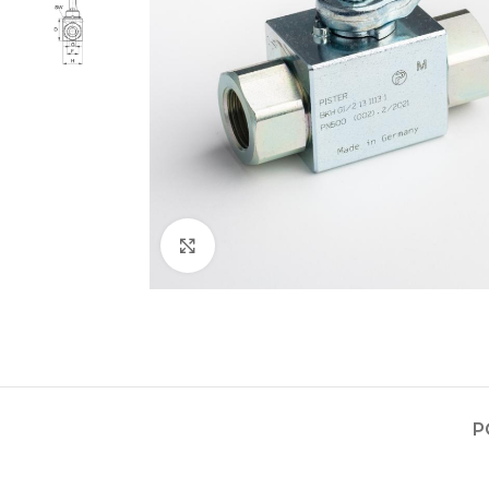
Zvětšit obrázek
Projektování s
Za posledních 20 let 
Specializujeme se na 
P
Návrh a prototypo
Technická dokum