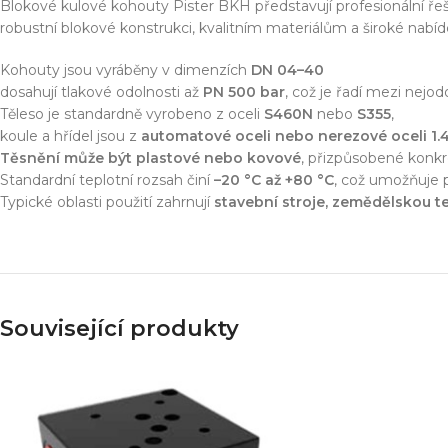
Simulace chování 
Blokové kulové kohouty Pister BKH představují profesionální ře
Konstrukce stroje
robustní blokové konstrukci, kvalitním materiálům a široké nabídce
Dodávka řešení na 
Kohouty jsou vyráběny v dimenzích
DN 04–40
Více o službě
dosahují tlakové odolnosti až
PN 500 bar
, což je řadí mezi nejo
Těleso je standardně vyrobeno z oceli
S460N
nebo
S355
,
koule a hřídel jsou z
automatové oceli nebo nerezové oceli 1.45
Těsnění může být plastové nebo kovové
, přizpůsobené kon
T
Standardní teplotní rozsah činí
–20 °C až +80 °C
, což umožňuje p
Typické oblasti použití zahrnují
stavební stroje, zemědělskou te
Související produkty