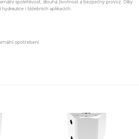
imální spolehlivost, dlouhá životnost a bezpečný provoz. Díky
hydraulice i těžebních aplikacích.
nimální opotřebení.
ešení na míru
Odbor
ekt od návrhu až po výrobu
Poradenství 