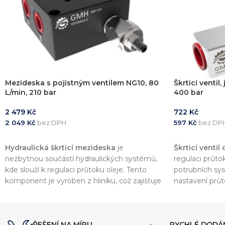
Mezideska s pojistným ventilem NG10, 80
Škrticí ventil
L/min, 210 bar
400 bar
2 479
Kč
722
Kč
2 049
Kč
bez DPH
597
Kč
bez DP
PŘIDAT DO KOŠÍKU
PŘIDAT DO 
Hydraulická škrticí mezideska
je
Škrticí ventil
nezbytnou součástí hydraulických systémů,
regulaci průto
kde slouží k regulaci průtoku oleje. Tento
potrubních sy
komponent je vyroben z hliníku, což zajišťuje
nastavení průt
nízkou hmotnost a vysokou odolnost vůči
výkon a efekti
korozi. Díky maximálnímu pracovnímu tlaku
210 bar
a průtokům v rozmezí
40 až 80
ŘEŠENÍ NA MÍRU
RYCHLÉ DODÁ