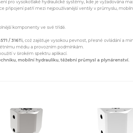
zařízení
šení pro vysokotlaké hydraulické systémy, kde je vyžadována max
 připojení patří mezi nejpoužívanější ventily v průmyslu, mobilní 
klíč
dolnější komponenty ve své třídě.
71 / 316Ti,
což zajišťuje vysokou pevnost, přesné ovládání a mi
krétnímu médiu a provozním podmínkám.
echnické know-how
Ř
oužití v širokém spektru aplikací.
20+ let zkušeností v oboru
Každý proj
chniku, mobilní hydrauliku, těžební průmysl a plynárenství.