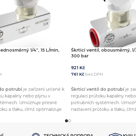
, jednosměrný 1/4“, 15 L/min,
Škrticí ventil, obousměrný, 1/
300 bar
921
Kč
H
761
Kč
bez DPH
KOŠÍKU
PŘIDAT DO KOŠÍKU
 do potrubí
je zařízení určené k
Škrticí ventil do potrubí
je za
ku kapaliny nebo plynu v
regulaci průtoku kapaliny nebo
stémech. Umožňuje přesné
potrubních systémech. Umožň
oku a tlaku, čímž optimalizuje
nastavení průtoku a tlaku, čím
vitu celého systému.
výkon a efektivitu celého sys
NÍ
TECHNICKÁ PODPORA
KVAL