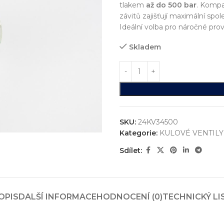
tlakem
až do 500 bar
. Kompa
závitů zajišťují maximální spol
Ideální volba pro náročné pro
Skladem
SKU:
24KV34500
Kategorie:
KULOVÉ VENTILY
Sdílet:
ystémů
jsme realizovali více než
750+ jedinečných průmyslových řešen
konstrukci zakázkových zařízení, která nejsou sériově vyráběna n
OPIS
DALŠÍ INFORMACE
HODNOCENÍ (0)
TECHNICKÝ LI
vání
entace