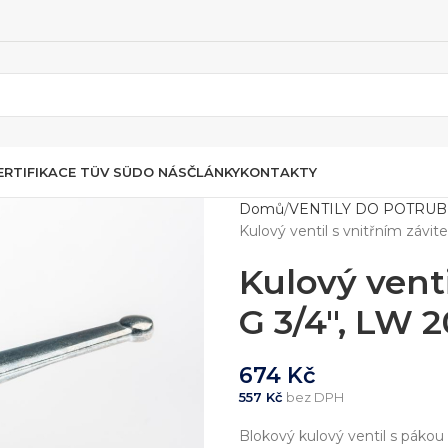
ERTIFIKACE TÜV SÜD
O NÁS
ČLÁNKY
KONTAKTY
Domů
VENTILY DO POTRUB
Kulový ventil s vnitřním zá
Kulový vent
G 3/4″, LW
674
Kč
557
Kč
bez DPH
Blokový kulový ventil s pákou