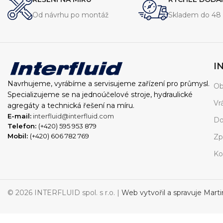
l/min
je ideální pro široké spektrum aplikací.
Od návrhu po montáž
Skladem do 48 
I
Navrhujeme, vyrábíme a servisujeme zařízení pro průmysl.
Ob
Specializujeme se na jednoúčelové stroje, hydraulické
Vr
agregáty a technická řešení na míru.
E-mail:
interfluid@interfluid.com
Do
Telefon:
(+420) 595 953 879
Mobil:
(+420) 606 782 769
Zp
Ko
© 2026 INTERFLUID spol. s r.o. |
Web vytvořil a spravuje Mart