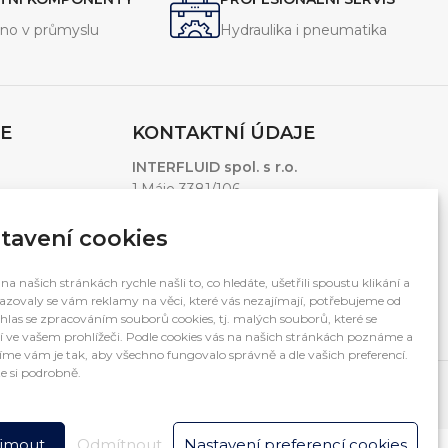
no v průmyslu
Hydraulika i pneumatika
E
KONTAKTNÍ ÚDAJE
INTERFLUID spol. s r.o.
1.Máje 3381/106
Ostrava – Moravská Ostrava, 703 00
Česká Republika
tavení cookies
Otevírací doba: 7:00 – 15:30
na našich stránkách rychle našli to, co hledáte, ušetřili spoustu klikání a
(po-pá mimo svátky)
zovaly se vám reklamy na věci, které vás nezajímají, potřebujeme od
hlas se zpracováním souborů cookies, tj. malých souborů, které se
í ve vašem prohlížeči. Podle cookies vás na našich stránkách poznáme a
me vám je tak, aby všechno fungovalo správně a dle vašich preferencí.
e si podrobně.
íjmout
Odmítnout
Nastavení preferencí cookies