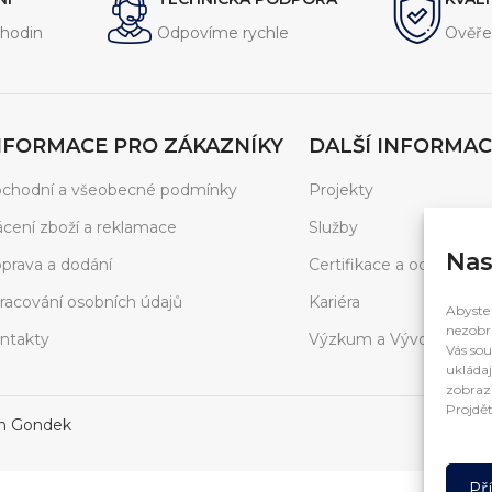
hodin
Odpovíme rychle
Ověře
NFORMACE PRO ZÁKAZNÍKY
DALŠÍ INFORMAC
chodní a všeobecné podmínky
Projekty
ácení zboží a reklamace
Služby
Nas
prava a dodání
Certifikace a ocenění
racování osobních údajů
Kariéra
Abyste 
nezobra
ntakty
Výzkum a Vývoj
Vás sou
ukládaj
zobrazí
Projdět
in Gondek
Př