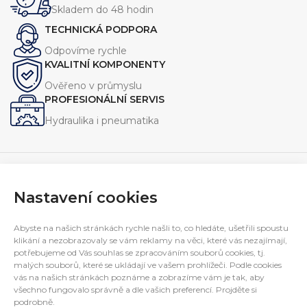
Skladem do 48 hodin
TECHNICKÁ PODPORA
Odpovíme rychle
KVALITNÍ KOMPONENTY
Ověřeno v průmyslu
PROFESIONÁLNÍ SERVIS
Hydraulika i pneumatika
Nastavení cookies
Navrhujeme, vyrábíme a servisujeme zařízení pro průmysl.
Specializujeme se na jednoúčelové stroje, hydraulické
Abyste na našich stránkách rychle našli to, co hledáte, ušetřili spoustu
agregáty a technická řešení na míru.
klikání a nezobrazovaly se vám reklamy na věci, které vás nezajímají,
E-mail:
interfluid@interfluid.com
potřebujeme od Vás souhlas se zpracováním souborů cookies, tj.
malých souborů, které se ukládají ve vašem prohlížeči. Podle cookies
Telefon:
(+420) 595 953 879
vás na našich stránkách poznáme a zobrazíme vám je tak, aby
Mobil:
(+420) 606 782 769
všechno fungovalo správně a dle vašich preferencí. Projděte si
INFORMACE PRO ZÁKAZNÍKY
podrobně.