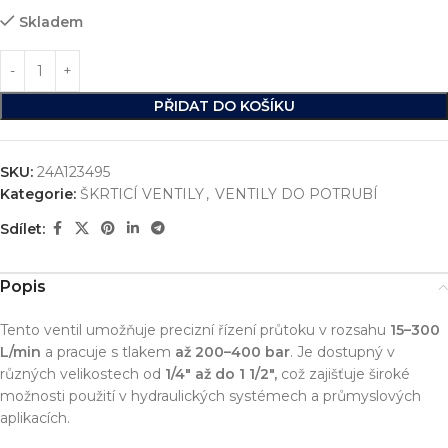
Skladem
PŘIDAT DO KOŠÍKU
SKU:
24A123495
Kategorie:
ŠKRTICÍ VENTILY
,
VENTILY DO POTRUBÍ
Sdílet:
Popis
Tento ventil umožňuje precizní řízení průtoku v rozsahu
15–300
L/min
a pracuje s tlakem
až 200–400 bar
. Je dostupný v
různých velikostech od
1/4″ až do 1 1/2″,
což zajišťuje široké
možnosti použití v hydraulických systémech a průmyslových
aplikacích.