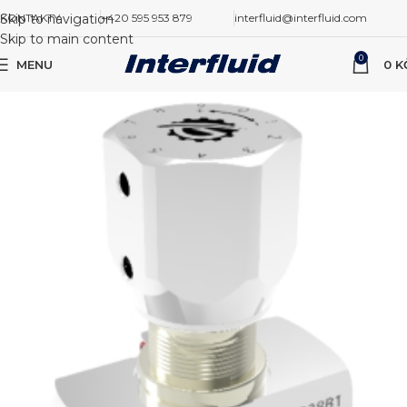
Skip to navigation
KONTAKTY
+420 595 953 879
interfluid@interfluid.com
Skip to main content
0
MENU
0
K