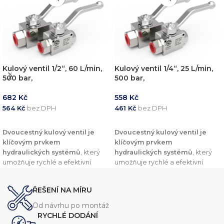
Kulový ventil 1/2“, 60 L/min,
Kulový ventil 1/4“, 25 L/min,
500 bar,
500 bar,
682
Kč
558
Kč
564
Kč
bez DPH
461
Kč
bez DPH
PŘIDAT DO KOŠÍKU
PŘIDAT DO KOŠÍKU
Dvoucestný kulový ventil je
Dvoucestný kulový ventil je
klíčovým prvkem
klíčovým prvkem
hydraulických systémů
, který
hydraulických systémů
, který
umožňuje rychlé a efektivní
umožňuje rychlé a efektivní
uzavření nebo otevření průtoku.
uzavření nebo otevření průtoku.
Tento typ ventilu je dostupný ve
Tento typ ventilu je dostupný ve
ŘEŠENÍ NA MÍRU
velikostech
1/4", 3/8" a 1/2"
velikostech
1/4", 3/8" a 1/2"
palce
,
s
průtokem od 25 l/min
palce
,
s
průtokem od 25 l/min
Od návrhu po montáž
až do 60 l/min a maximálním
až do 60 l/min a maximálním
RYCHLÉ DODÁNÍ
pracovním tlakem 500 bar.
pracovním tlakem 500 bar.