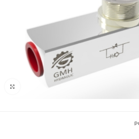
Zvětšit obrázek
Projektování s
Za posledních 20 let 
Specializujeme se na 
P
Návrh a prototypo
Technická dokum