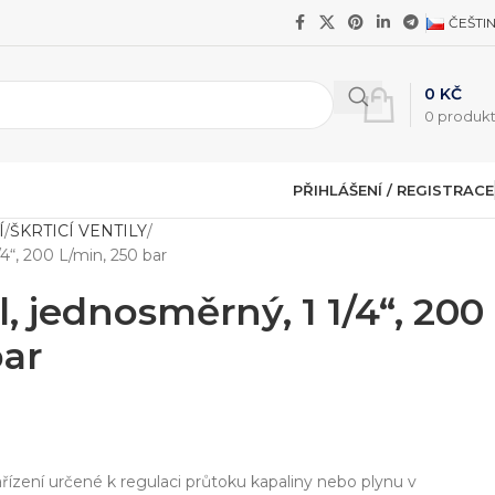
ČEŠTI
0
KČ
0
produk
PŘIHLÁŠENÍ / REGISTRACE
Í
ŠKRTICÍ VENTILY
1/4“, 200 L/min, 250 bar
il, jednosměrný, 1 1/4“, 200
bar
ařízení určené k regulaci průtoku kapaliny nebo plynu v