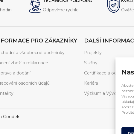
NÍ
TECHNICKÁ PODPORA
KVAL
l/min
je ideální pro široké spek
hodin
Odpovíme rychle
Ověře
NFORMACE PRO ZÁKAZNÍKY
DALŠÍ INFORMAC
chodní a všeobecné podmínky
Projekty
ácení zboží a reklamace
Služby
Nas
prava a dodání
Certifikace a ocenění
racování osobních údajů
Kariéra
Abyste 
nezobra
ntakty
Výzkum a Vývoj
Vás sou
ukládaj
zobrazí
Projdět
in Gondek
Př