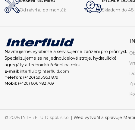
ŘEŠENÍ NA MÍRU
RYCHLÉ DODÁ
Od návrhu po montáž
Skladem do 48 
I
Navrhujeme, vyrábíme a servisujeme zařízení pro průmysl.
Ob
Specializujeme se na jednoúčelové stroje, hydraulické
Vr
agregáty a technická řešení na míru.
E-mail:
interfluid@interfluid.com
Do
Telefon:
(+420) 595 953 879
Mobil:
(+420) 606 782 769
Zp
Ko
© 2026 INTERFLUID spol. s r.o. |
Web vytvořil a spravuje Mart