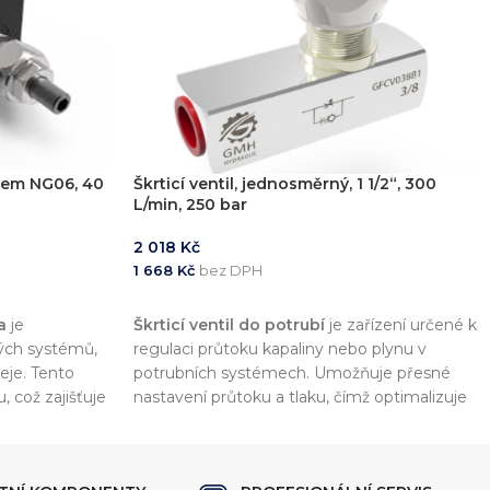
lem NG06, 40
Škrticí ventil, jednosměrný, 1 1/2“, 300
L/min, 250 bar
2 018
Kč
1 668
Kč
bez DPH
PŘIDAT DO KOŠÍKU
a
je
Škrticí ventil do potrubí
je zařízení určené k
kých systémů,
regulaci průtoku kapaliny nebo plynu v
leje. Tento
potrubních systémech. Umožňuje přesné
, což zajišťuje
nastavení průtoku a tlaku, čímž optimalizuje
olnost vůči
výkon a efektivitu celého systému.
covnímu tlaku
í
40 až 80