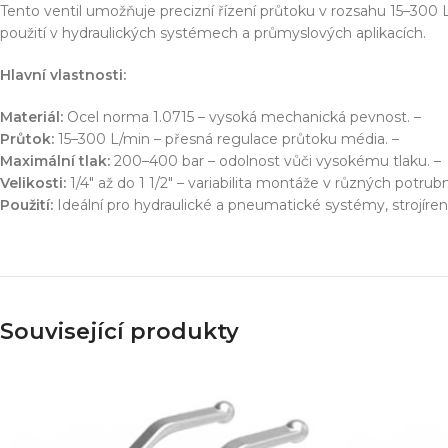
Simulace chování 
Tento ventil umožňuje precizní řízení průtoku v rozsahu 15–300 L
Konstrukce stroje
použití v hydraulických systémech a průmyslových aplikacích.
Dodávka řešení na 
Hlavní vlastnosti:
Více o službě
Materiál:
Ocel norma 1.0715 – vysoká mechanická pevnost. –
Průtok:
15–300 L/min – přesná regulace průtoku média. –
Maximální tlak:
200–400 bar – odolnost vůči vysokému tlaku. –
T
Velikosti:
1/4″ až do 1 1/2″ – variabilita montáže v různých potru
Použití:
Ideální pro hydraulické a pneumatické systémy, strojíre
Související produkty