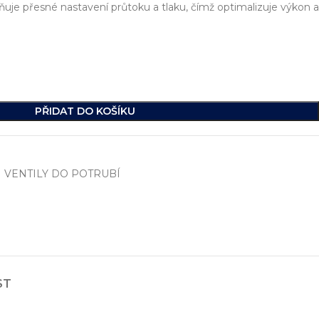
je přesné nastavení průtoku a tlaku, čímž optimalizuje výkon a
PŘIDAT DO KOŠÍKU
VENTILY DO POTRUBÍ
í
, včetně vývoje jednoúčelových strojů, hydraulických celků a ko
ikde na světě.
ST