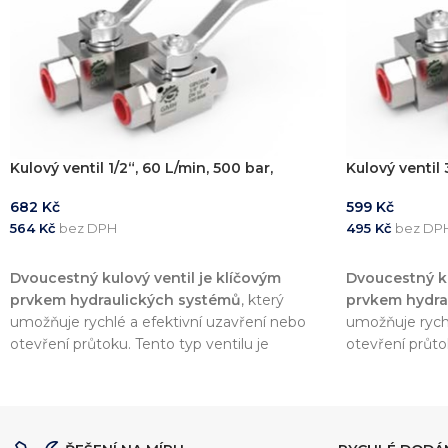
Kulový ventil 1/2“, 60 L/min, 500 bar,
Kulový ventil 
682
Kč
599
Kč
564
Kč
bez DPH
495
Kč
bez DP
PŘIDAT DO KOŠÍKU
PŘIDAT DO 
Dvoucestný kulový ventil je klíčovým
Dvoucestný ku
prvkem hydraulických systémů
, který
prvkem hydra
umožňuje rychlé a efektivní uzavření nebo
umožňuje rychl
otevření průtoku. Tento typ ventilu je
otevření průto
dostupný ve velikostech
1/4", 3/8" a 1/2"
dostupný ve v
palce
,
s
průtokem od 25 l/min až do 60
palce
,
s
průto
l/min a maximálním pracovním tlakem 500
l/min a maxi
bar.
bar.