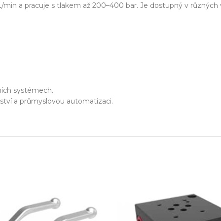
zařízení
/min a pracuje s tlakem až 200–400 bar. Je dostupný v různých vel
klíč
echnické know-how
Ř
bních systémech.
20+ let zkušeností v oboru
Každý proj
nství a průmyslovou automatizaci.