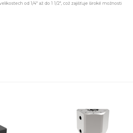
ikostech od 1/4″ až do 1 1/2″, což zajišťuje široké možnosti
ešení na míru
Odbor
ekt od návrhu až po výrobu
Poradenství 