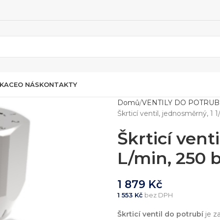
IKACE
O NÁS
KONTAKTY
Domů
VENTILY DO POTRUB
Škrticí ventil, jednosměrný, 1 
Škrticí vent
L/min, 250 
1 879
Kč
1 553
Kč
bez DPH
Škrticí ventil do potrubí
je z