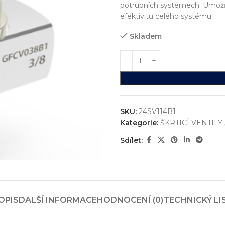
potrubních systémech. Umožňu
efektivitu celého systému.
Skladem
SKU:
24SV114B1
Kategorie:
ŠKRTICÍ VENTILY
,
Sdílet:
ystémů
jsme realizovali více než
750+ jedinečných průmyslových řešen
konstrukci zakázkových zařízení, která nejsou sériově vyráběna n
OPIS
DALŠÍ INFORMACE
HODNOCENÍ (0)
TECHNICKÝ LI
vání
entace