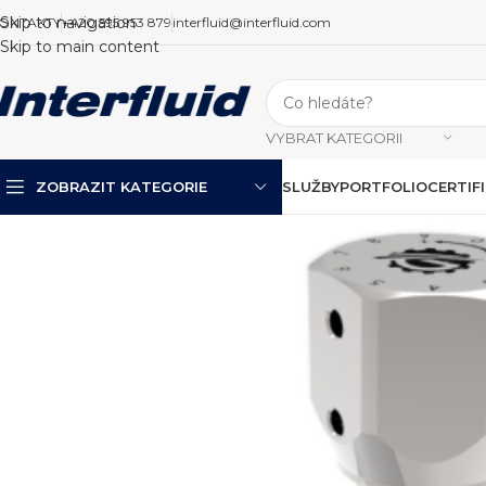
Skip to navigation
ONTAKTY
+420 595 953 879
interfluid@interfluid.com
Skip to main content
VYBRAT KATEGORII
ZOBRAZIT KATEGORIE
SLUŽBY
PORTFOLIO
CERTIF