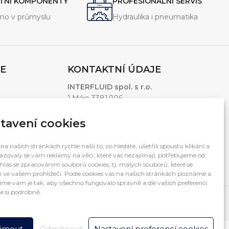
ITNÍ KOMPONENTY
PROFESIONÁLNÍ SERVIS
trum aplikací.
no v průmyslu
Hydraulika i pneumatika
E
KONTAKTNÍ ÚDAJE
INTERFLUID spol. s r.o.
1.Máje 3381/106
Ostrava – Moravská Ostrava, 703 00
Česká Republika
tavení cookies
Otevírací doba: 7:00 – 15:30
na našich stránkách rychle našli to, co hledáte, ušetřili spoustu klikání a
(po-pá mimo svátky)
zovaly se vám reklamy na věci, které vás nezajímají, potřebujeme od
hlas se zpracováním souborů cookies, tj. malých souborů, které se
í ve vašem prohlížeči. Podle cookies vás na našich stránkách poznáme a
me vám je tak, aby všechno fungovalo správně a dle vašich preferencí.
e si podrobně.
íjmout
Odmítnout
Nastavení preferencí cookies