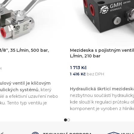
3/8“, 35 L/min, 500 bar,
Mezideska s pojistným venti
L/min, 210 bar
1 713
Kč
H
1 416
Kč
bez DPH
KOŠÍKU
lový ventil je klíčovým
PŘIDAT DO KOŠÍKU
Hydraulická škrticí mezidesk
ulických systémů
, který
nezbytnou součástí hydraulic
é a efektivní uzavření nebo
kde slouží k regulaci průtoku o
ku. Tento typ ventilu je
komponent je vyroben z hliníku
elikostech
1/4", 3/8" a 1/2"
nízkou hmotnost a vysokou od
kem od 25 l/min až do 60
korozi. Díky maximálnímu pra
málním pracovním tlakem 500
210 bar
a průtokům v rozmez