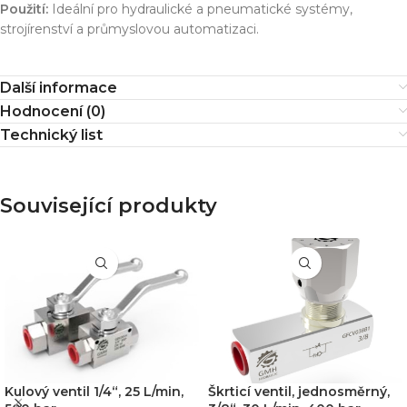
Použití:
Ideální pro hydraulické a pneumatické systémy,
strojírenství a průmyslovou automatizaci.
Další informace
Hodnocení (0)
Technický list
Související produkty
Kulový ventil 1/4“, 25 L/min,
Škrticí ventil, jednosměrný,