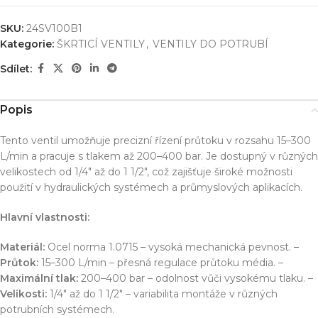
SKU:
24SV100B1
Kategorie:
ŠKRTICÍ VENTILY
,
VENTILY DO POTRUBÍ
Sdílet:
Popis
Tento ventil umožňuje precizní řízení průtoku v rozsahu 15–300
L/min a pracuje s tlakem až 200–400 bar. Je dostupný v různých
velikostech od 1/4″ až do 1 1/2″, což zajišťuje široké možnosti
použití v hydraulických systémech a průmyslových aplikacích.
Hlavní vlastnosti:
Materiál:
Ocel norma 1.0715 – vysoká mechanická pevnost. –
Průtok:
15–300 L/min – přesná regulace průtoku média. –
Maximální tlak:
200–400 bar – odolnost vůči vysokému tlaku. –
Velikosti:
1/4″ až do 1 1/2″ – variabilita montáže v různých
potrubních systémech.