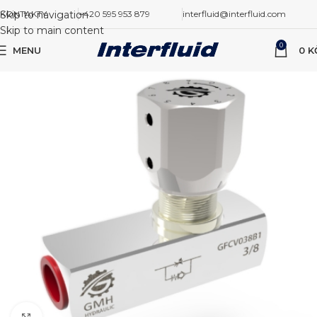
Skip to navigation
KONTAKTY
+420 595 953 879
interfluid@interfluid.com
Skip to main content
0
MENU
0
K