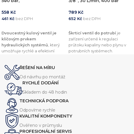
500 bar,
3/8“, 30 L/min, 400 bar
558
Kč
789
Kč
461
Kč
bez DPH
652
Kč
bez DPH
PŘIDAT DO KOŠÍKU
PŘIDAT DO KOŠÍKU
Dvoucestný kulový ventil je
Škrticí ventil do potrubí
je
klíčovým prvkem
zařízení určené k regulaci
hydraulických systémů
, který
průtoku kapaliny nebo plynu v
umožňuje rychlé a efektivní
potrubních systémech.
uzavření nebo otevření průtoku.
Umožňuje přesné nastavení
Tento typ ventilu je dostupný ve
průtoku a tlaku, čímž
ŘEŠENÍ NA MÍRU
velikostech
1/4", 3/8" a 1/2"
optimalizuje výkon a efektivitu
palce
,
s
průtokem od 25 l/min
celého systému.
Od návrhu po montáž
až do 60 l/min a maximálním
RYCHLÉ DODÁNÍ
pracovním tlakem 500 bar.
Skladem do 48 hodin
TECHNICKÁ PODPORA
Odpovíme rychle
KVALITNÍ KOMPONENTY
Ověřeno v průmyslu
PROFESIONÁLNÍ SERVIS