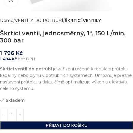
Zvětšit obrázek
Domů
VENTILY DO POTRUBÍ
ŠKRTICÍ VENTILY
Škrticí ventil, jednosměrný, 1“, 150 L/min,
300 bar
1 796
Kč
1 484
Kč
bez DPH
Škrticí ventil do potrubí
je zařízení určené k regulaci průtoku
kapaliny nebo plynu v potrubních systémech. Umožňuje přesné
nastavení průtoku a tlaku, čímž optimalizuje výkon a efektivitu
celého systému.
Skladem
PŘIDAT DO KOŠÍKU