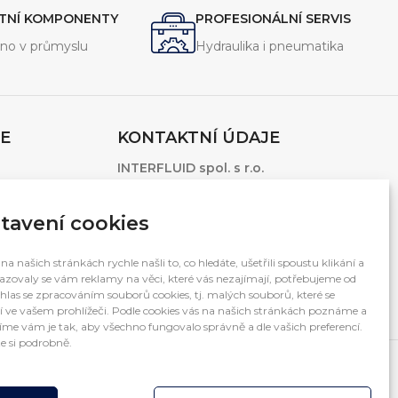
vým rázům.
ochrana proti vibracím a tlakovým rázům.
ITNÍ KOMPONENTY
PROFESIONÁLNÍ SERVIS
no v průmyslu
Hydraulika i pneumatika
E
KONTAKTNÍ ÚDAJE
INTERFLUID spol. s r.o.
1.Máje 3381/106
Ostrava – Moravská Ostrava, 703 00
tavení cookies
Česká Republika
Otevírací doba: 7:00 – 15:30
na našich stránkách rychle našli to, co hledáte, ušetřili spoustu klikání a
zovaly se vám reklamy na věci, které vás nezajímají, potřebujeme od
(po-pá mimo svátky)
hlas se zpracováním souborů cookies, tj. malých souborů, které se
í ve vašem prohlížeči. Podle cookies vás na našich stránkách poznáme a
me vám je tak, aby všechno fungovalo správně a dle vašich preferencí.
e si podrobně.