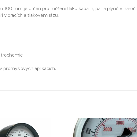
zařízení
100 mm je určen pro měření tlaku kapalin, par a plynů v nár
klíč
ři vibracích a tlakovém rázu.
echnické know-how
Ř
 petrochemie
20+ let zkušeností v oboru
Každý proj
 průmyslových aplikacích.