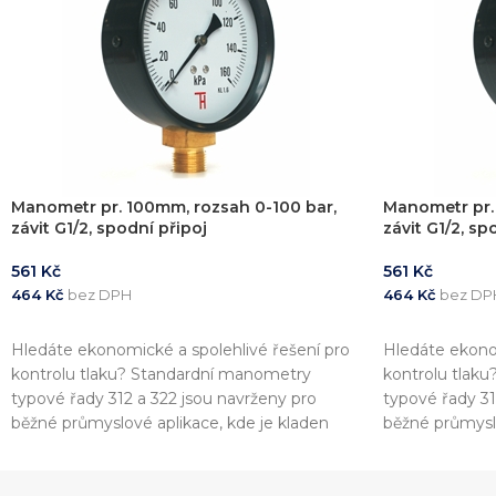
Manometr pr. 100mm, rozsah 0-100 bar,
Manometr pr.
závit G1/2, spodní připoj
závit G1/2, sp
561
Kč
561
Kč
464
Kč
bez DPH
464
Kč
bez DP
PŘIDAT DO KOŠÍKU
PŘIDAT DO 
Hledáte ekonomické a spolehlivé řešení pro
Hledáte ekonom
kontrolu tlaku? Standardní manometry
kontrolu tlak
typové řady 312 a 322 jsou navrženy pro
typové řady 31
běžné průmyslové aplikace, kde je kladen
běžné průmyslo
důraz na přesnost a shodu s evropskými
důraz na přes
standardy. Tyto přístroje jsou plně v souladu s
standardy. Tyto