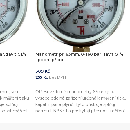
, závit G1/4,
Manometr pr. 63mm, 0-160 bar, závit G1/4,
spodní připoj
309
Kč
255
Kč
bez DPH
PŘIDAT DO KOŠÍKU
3mm jsou
Otřesuvzdorné manometry 63mm jsou
 k měření tlaku
vysoce odolná zařízení určená k měření tlaku
oje splňují
kapalin, par a plynů. Tyto přístroje splňují
esnost měření
normu EN837-1 a poskytují přesnost měření
těji se
s třídou přesnosti 1,6 %. Nejčastěji se
yžadována
používají v průmyslu, kde je vyžadována