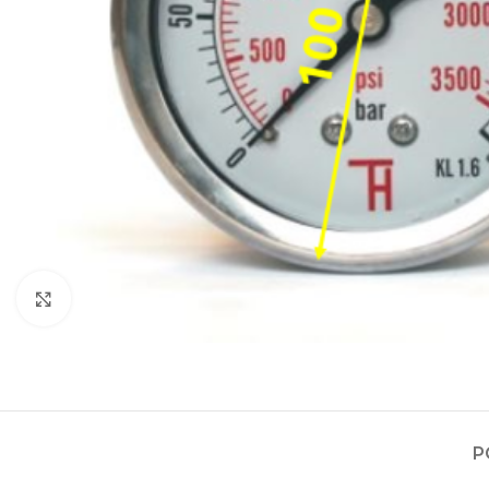
Zvětšit obrázek
Projektování s
Za posledních 20 let 
Specializujeme se na 
Návrh a prototypo
P
Technická dokum