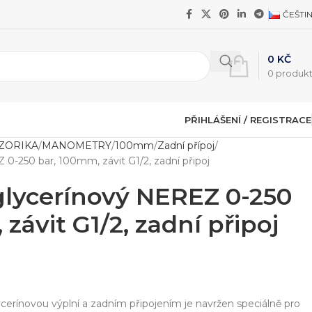
ČEŠTI
0
KČ
0
produk
PŘIHLÁŠENÍ / REGISTRACE
NZORIKA
MANOMETRY
100mm
Zadní přípoj
-250 bar, 100mm, závit G1/2, zadní připoj
lycerínový NEREZ 0-250
závit G1/2, zadní připoj
erínovou výplní a zadním připojením je navržen speciálně pro