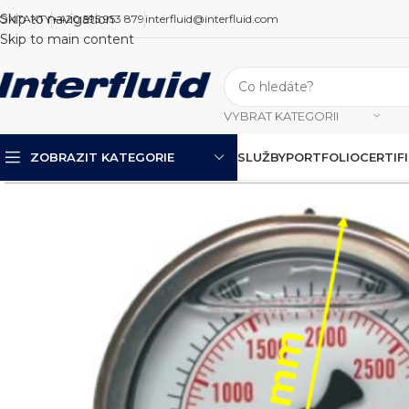
Skip to navigation
ONTAKTY
+420 595 953 879
interfluid@interfluid.com
Skip to main content
VYBRAT KATEGORII
ZOBRAZIT KATEGORIE
SLUŽBY
PORTFOLIO
CERTIF