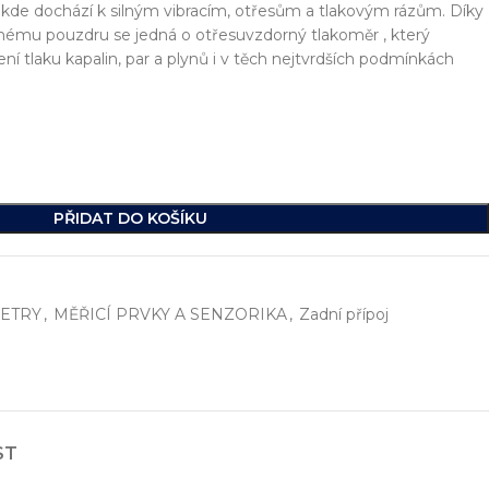
 kde dochází k silným vibracím, otřesům a tlakovým rázům. Díky
snému pouzdru se jedná o otřesuvzdorný tlakoměr , který
ení tlaku kapalin, par a plynů i v těch nejtvrdších podmínkách
PŘIDAT DO KOŠÍKU
ETRY
,
MĚŘICÍ PRVKY A SENZORIKA
,
Zadní přípoj
í
, včetně vývoje jednoúčelových strojů, hydraulických celků a ko
ikde na světě.
ST