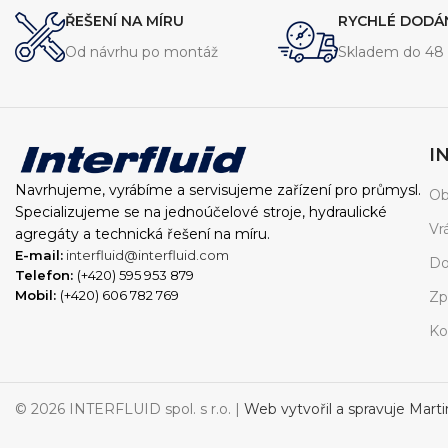
normou EN837-1
normou EN837
ŘEŠENÍ NA MÍRU
RYCHLÉ DODÁ
Od návrhu po montáž
Skladem do 48 
I
Navrhujeme, vyrábíme a servisujeme zařízení pro průmysl.
Ob
Specializujeme se na jednoúčelové stroje, hydraulické
Vr
agregáty a technická řešení na míru.
E-mail:
interfluid@interfluid.com
Do
Telefon:
(+420) 595 953 879
Mobil:
(+420) 606 782 769
Zp
Ko
© 2026 INTERFLUID spol. s r.o. |
Web vytvořil a spravuje Mart