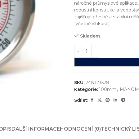
náročné průmyslové aplikace,
robustní konstrukci a vodotě
zajišťuje přesné a stabilní měř
(včetně vlhkosti).
Skladem
SKU:
24N123528
Kategorie:
100mm
,
MANOM
ystémů
Sdílet:
jsme realizovali více než
750+ jedinečných průmyslových řešen
konstrukci zakázkových zařízení, která nejsou sériově vyráběna n
vání
OPIS
DALŠÍ INFORMACE
HODNOCENÍ (0)
TECHNICKÝ LI
entace