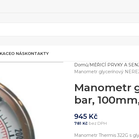
IKACE
O NÁS
KONTAKTY
Domů
MĚŘICÍ PRVKY A SE
Manometr glycerínový NEREZ 0
Manometr g
bar, 100mm, 
945
Kč
781
Kč
bez DPH
Manometr Thermis 322G s glyc