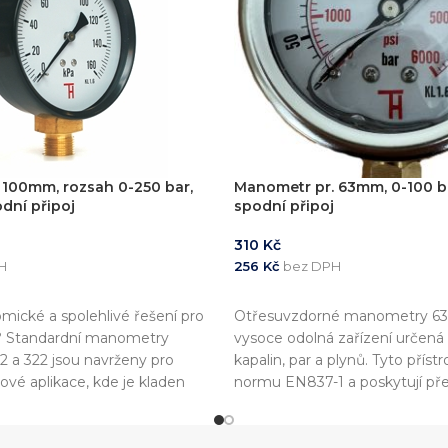
 100mm, rozsah 0-250 bar,
Manometr pr. 63mm, 0-100 bar
odní připoj
spodní připoj
310
Kč
H
256
Kč
bez DPH
KOŠÍKU
PŘIDAT DO KOŠÍKU
ické a spolehlivé řešení pro
Otřesuvzdorné manometry 6
u? Standardní manometry
vysoce odolná zařízení určená
2 a 322 jsou navrženy pro
kapalin, par a plynů. Tyto přístr
vé aplikace, kde je kladen
normu EN837-1 a poskytují př
nost a shodu s evropskými
s třídou přesnosti 1,6 %. Nejčas
 přístroje jsou plně v souladu s
používají v průmyslu, kde je v