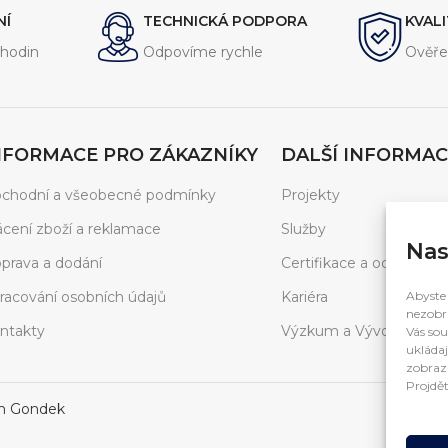
-1
ochrana proti vibracím a tlako
NÍ
TECHNICKÁ PODPORA
KVAL
hodin
Odpovíme rychle
Ověře
NFORMACE PRO ZÁKAZNÍKY
DALŠÍ INFORMAC
chodní a všeobecné podmínky
Projekty
ácení zboží a reklamace
Služby
Nas
prava a dodání
Certifikace a ocenění
racování osobních údajů
Kariéra
Abyste 
nezobra
ntakty
Výzkum a Vývoj
Vás sou
ukládaj
zobrazí
Projdět
in Gondek