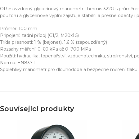
Simulace chování 
Konstrukce stroje
Otřesuvzdorný glycerínový manometr Thermis 322G s průměrem 
Dodávka řešení na 
pouzdru a glycerínové výplni zajišťuje stabilní a přesné odečty i p
Více o službě
Průměr: 100 mm
Připojení: zadní přípoj (G1/2, M20x1,5)
Třída přesnosti: 1 % (bajonet), 1,6 % (zapouzdřený)
Rozsahy měření: 0–60 kPa až 0–700 MPa
T
Použití: hydraulika, topenářství, vzduchotechnika, strojírenství,
Norma: EN837-1
Spolehlivý manometr pro dlouhodobé a bezpečné měření tlaku v
Související produkty