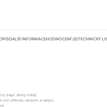
OPIS
DALŠÍ INFORMACE
HODNOCENÍ (0)
TECHNICKÝ LI
i (např. slitiny mědi).
vůči vlhkosti, vibracím a nárazů.
ní.