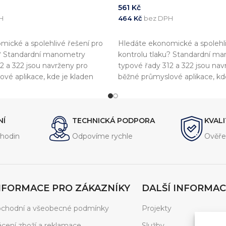
561
Kč
H
464
Kč
bez DPH
KOŠÍKU
PŘIDAT DO KOŠÍKU
ické a spolehlivé řešení pro
Hledáte ekonomické a spolehli
u? Standardní manometry
kontrolu tlaku? Standardní m
2 a 322 jsou navrženy pro
typové řady 312 a 322 jsou nav
vé aplikace, kde je kladen
běžné průmyslové aplikace, kd
nost a shodu s evropskými
důraz na přesnost a shodu s e
 přístroje jsou plně v souladu s
standardy. Tyto přístroje jsou p
-1
normou EN837-1
NÍ
TECHNICKÁ PODPORA
KVAL
hodin
Odpovíme rychle
Ověře
NFORMACE PRO ZÁKAZNÍKY
DALŠÍ INFORMAC
chodní a všeobecné podmínky
Projekty
ácení zboží a reklamace
Služby