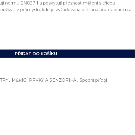
lňují normu EN837-1 a poskytují přesnost měření s třídou
 používají v průmyslu, kde je vyžadována ochrana proti vibracím a
PŘIDAT DO KOŠÍKU
TRY
,
MĚŘICÍ PRVKY A SENZORIKA
,
Spodní přípoj