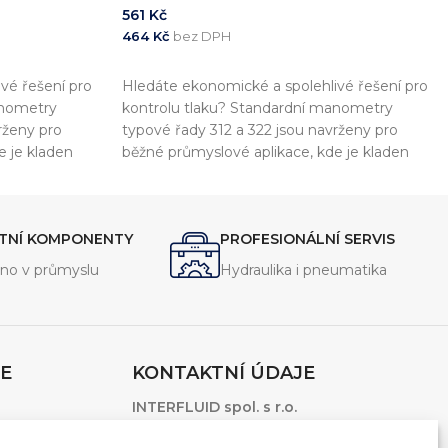
561
Kč
464
Kč
bez DPH
PŘIDAT DO KOŠÍKU
vé řešení pro
Hledáte ekonomické a spolehlivé řešení pro
anometry
kontrolu tlaku? Standardní manometry
rženy pro
typové řady 312 a 322 jsou navrženy pro
e je kladen
běžné průmyslové aplikace, kde je kladen
vropskými
důraz na přesnost a shodu s evropskými
lně v souladu s
standardy. Tyto přístroje jsou plně v souladu s
normou EN837-1
ITNÍ KOMPONENTY
PROFESIONÁLNÍ SERVIS
no v průmyslu
Hydraulika i pneumatika
E
KONTAKTNÍ ÚDAJE
INTERFLUID spol. s r.o.
1.Máje 3381/106