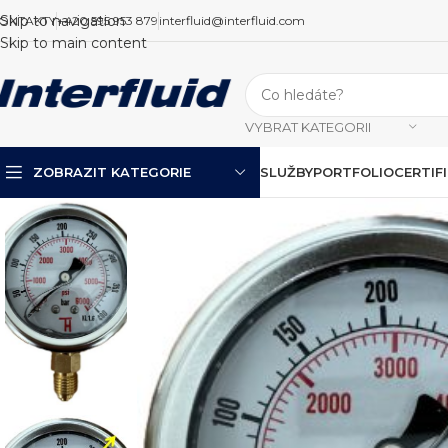
Skip to navigation
ONTAKTY
+420 595 953 879
interfluid@interfluid.com
Skip to main content
VYBRAT KATEGORII
ZOBRAZIT KATEGORIE
SLUŽBY
PORTFOLIO
CERTIF