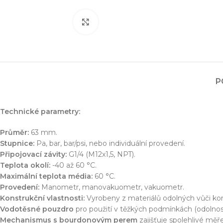
Zvětšit obrázek
P
Technické parametry:
Průměr:
63 mm.
Stupnice:
Pa, bar, bar/psi, nebo individuální provedení.
Připojovací závity:
G1/4 (M12x1,5, NPT).
Teplota okolí:
-40 až 60 °C.
Maximální teplota média:
60 °C.
Provedení:
Manometr, manovakuometr, vakuometr.
Konstrukční vlastnosti:
Vyrobeny z materiálů odolných vůči koroz
Vodotěsné pouzdro
pro použití v těžkých podmínkách (odolnost 
Mechanismus s bourdonovým perem
zajišťuje spolehlivé měře