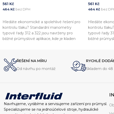
561
Kč
561
Kč
464
Kč
bez DPH
464
Kč
bez DP
PŘIDAT DO KOŠÍKU
PŘIDAT DO 
Hledáte ekonomické a spolehlivé řešení pro
Hledáte ekonom
kontrolu tlaku? Standardní manometry
kontrolu tlak
typové řady 312 a 322 jsou navrženy pro
typové řady 31
běžné průmyslové aplikace, kde je kladen
běžné průmyslo
důraz na přesnost a shodu s evropskými
důraz na přes
standardy. Tyto přístroje jsou plně v souladu s
standardy. Tyto
normou EN837-1
normou EN837
ŘEŠENÍ NA MÍRU
RYCHLÉ DODÁ
Od návrhu po montáž
Skladem do 48 
I
Navrhujeme, vyrábíme a servisujeme zařízení pro průmysl.
Ob
Specializujeme se na jednoúčelové stroje, hydraulické
Vr