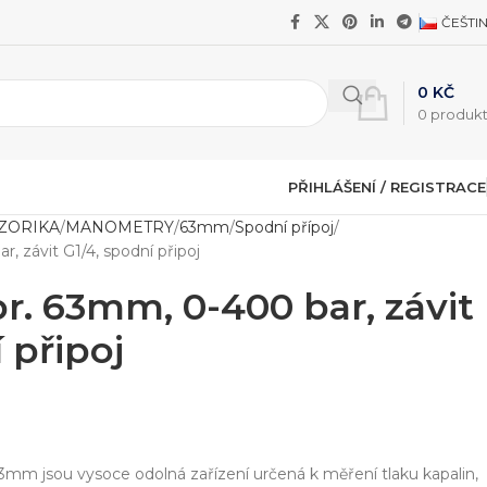
ČEŠTI
0
KČ
0
produk
PŘIHLÁŠENÍ / REGISTRACE
NZORIKA
MANOMETRY
63mm
Spodní přípoj
 závit G1/4, spodní připoj
. 63mm, 0-400 bar, závit
 připoj
 jsou vysoce odolná zařízení určená k měření tlaku kapalin,