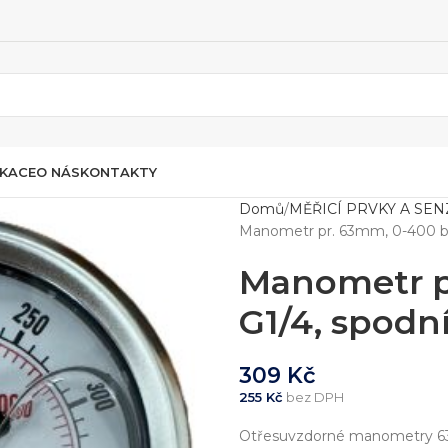
IKACE
O NÁS
KONTAKTY
Domů
MĚŘICÍ PRVKY A SE
Manometr pr. 63mm, 0-400 bar,
Manometr pr
G1/4, spodní
309
Kč
255
Kč
bez DPH
Otřesuvzdorné manometry 63mm