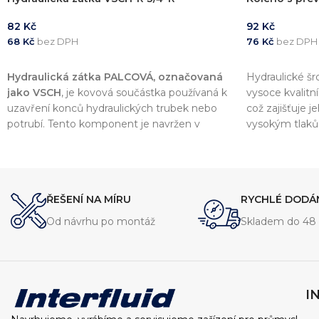
82
Kč
92
Kč
68
Kč
bez DPH
76
Kč
bez DPH
PŘIDAT DO KOŠÍKU
PŘIDAT DO 
Hydraulická zátka PALCOVÁ, označovaná
Hydraulické š
jako VSCH
, je kovová součástka používaná k
vysoce kvalitn
uzavření konců hydraulických trubek nebo
což zajišťuje 
potrubí. Tento komponent je navržen v
vysokým tlak
souladu s normou
DIN 2353
, což zajišťuje
šroubení je na
vysokou kvalitu a kompatibilitu s dalšími
hydraulických 
komponenty v hydraulických systémech.
zajišťuje spole
ŘEŠENÍ NA MÍRU
RYCHLÉ DODÁ
Od návrhu po montáž
Skladem do 48 
I