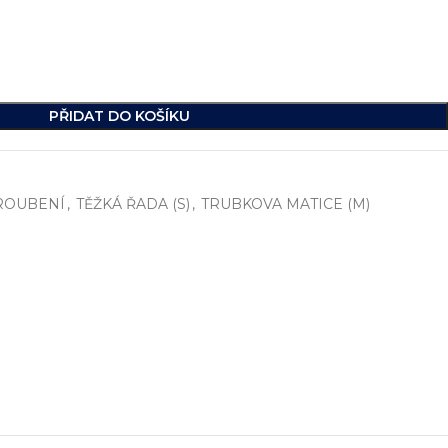
PŘIDAT DO KOŠÍKU
ROUBENÍ
,
TĚŽKÁ ŘADA (S)
,
TRUBKOVA MATICE (M)
í
, včetně vývoje jednoúčelových strojů, hydraulických celků a ko
ikde na světě.