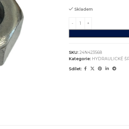
Skladem
SKU:
24N423568
Kategorie:
HYDRAULICKÉ Š
Sdílet:
ystémů
jsme realizovali více než
750+ jedinečných průmyslových řešen
konstrukci zakázkových zařízení, která nejsou sériově vyráběna n
vání
entace