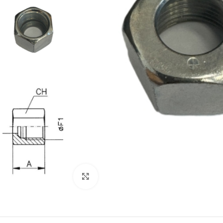
Projektování s
Za posledních 20 let 
Zvětšit obrázek
Specializujeme se na 
Návrh a prototypo
Technická dokum