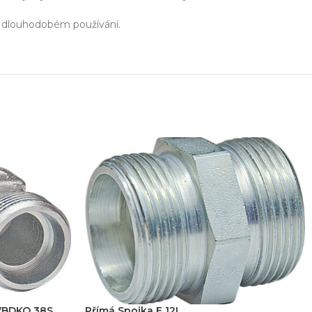
ři dlouhodobém používání.
 VBDKO 38S
Přímá Spojka E 12L