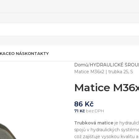
IKACE
O NÁS
KONTAKTY
Domů
HYDRAULICKÉ ŠROU
Matice M36x2 | trubka 25, S
Matice M36x2
86
Kč
71
Kč
bez DPH
Trubková matice
je hydrauli
spojů v hydraulických systé
což zajišťuje vysokou kvalitu 