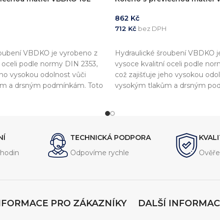
862
Kč
712
Kč
bez DPH
KOŠÍKU
PŘIDAT DO KOŠÍKU
roubení VBDKO je vyrobeno z
Hydraulické šroubení VBDKO j
í oceli podle normy DIN 2353,
vysoce kvalitní oceli podle no
jeho vysokou odolnost vůči
což zajišťuje jeho vysokou odo
ům a drsným podmínkám. Toto
vysokým tlakům a drsným po
vrženo pro připojení
šroubení je navrženo pro připo
hadic, trubek a potrubí a
hydraulických hadic, trubek a p
hlivé a těsné spojení.
zajišťuje spolehlivé a těsné spo
NÍ
TECHNICKÁ PODPORA
KVAL
hodin
Odpovíme rychle
Ověře
NFORMACE PRO ZÁKAZNÍKY
DALŠÍ INFORMAC