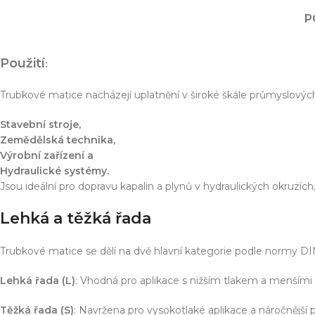
Simulace chování 
Konstrukce stroje
P
Dodávka řešení na 
Více o službě
Použití
:
Trubkové matice nacházejí uplatnění v široké škále průmyslových a
T
Stavební stroje,
Zemědělská technika,
Výrobní zařízení a
Hydraulické systémy.
Jsou ideální pro dopravu kapalin a plynů v hydraulických okruzích,
Lehká a těžká řada
Trubkové matice se dělí na dvě hlavní kategorie podle normy DI
Lehká řada (L)
: Vhodná pro aplikace s nižším tlakem a menšími
Těžká řada (S)
: Navržena pro vysokotlaké aplikace a náročnější 