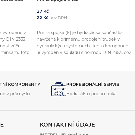
27
Kč
22
Kč
bez DPH
PŘIDAT DO KOŠÍKU
e vyrobeno z
Přímá spojka (E) je hydraulická součástka
rmy DIN 2353,
navržená k přímému propojení trubek v
lnost vůči
hydraulických systémech. Tento komponent
dmínkám. Toto
je vyroben v souladu s normou DIN 2353, což
jení
zajišťuje vysokou kvalitu a kompatibilitu s
otrubí a
dalšími komponenty.
jení.
ITNÍ KOMPONENTY
PROFESIONÁLNÍ SERVIS
no v průmyslu
Hydraulika i pneumatika
E
KONTAKTNÍ ÚDAJE
INTERFLUID spol. s r.o.