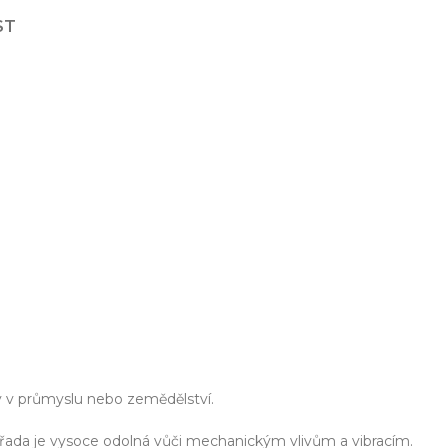
ST
ešení na míru
Odbor
ekt od návrhu až po výrobu
Poradenství 
y v průmyslu nebo zemědělství.
ká řada je vysoce odolná vůči mechanickým vlivům a vibracím.