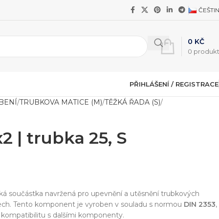
ČEŠTI
0
KČ
0
produk
PŘIHLÁŠENÍ / REGISTRACE
BENÍ
TRUBKOVA MATICE (M)
TĚŽKÁ ŘADA (S)
 | trubka 25, S
cká součástka navržená pro upevnění a utěsnění trubkových
mech. Tento komponent je vyroben v souladu s normou
DIN 2353
,
a kompatibilitu s dalšími komponenty.