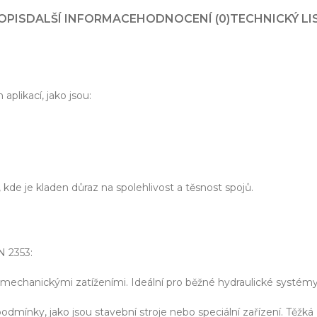
zařízení
OPIS
DALŠÍ INFORMACE
HODNOCENÍ (0)
TECHNICKÝ LI
klíč
plikací, jako jsou:
echnické know-how
Ř
20+ let zkušeností v oboru
Každý proj
 kde je kladen důraz na spolehlivost a těsnost spojů.
N 2353:
 mechanickými zatíženími. Ideální pro běžné hydraulické systém
podmínky, jako jsou stavební stroje nebo speciální zařízení. Těž