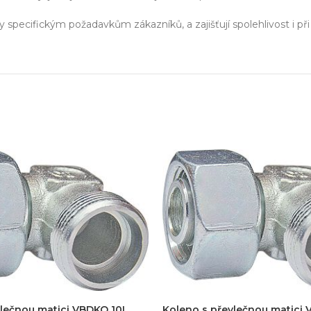
y specifickým požadavkům zákazníků, a zajišťují spolehlivost i p
vlečnou matici VBDKO 10L
Koleno s převlečnou matici