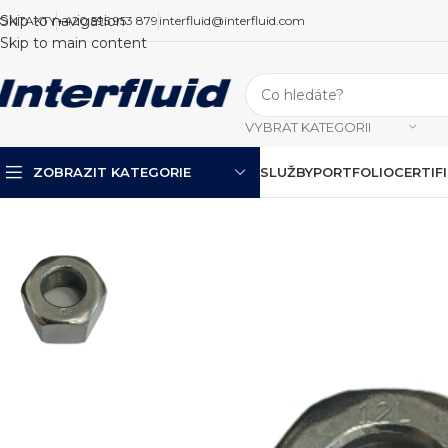
Skip to navigation
ONTAKTY
+420 595 953 879
interfluid@interfluid.com
Skip to main content
VYBRAT KATEGORII
ZOBRAZIT KATEGORIE
SLUŽBY
PORTFOLIO
CERTIF