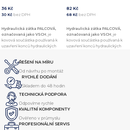
36
Kč
82
Kč
30
Kč
bez DPH
68
Kč
bez DPH
PŘIDAT DO KOŠÍKU
PŘIDAT DO KOŠÍKU
Hydraulická zátka PALCOVÁ,
Hydraulická zátka PALCOVÁ,
označovaná jako VSCH
, je
označovaná jako VSCH
, je
kovová součástka používaná k
kovová součástka používaná k
uzavření konců hydraulických
uzavření konců hydraulických
trubek nebo potrubí. Tento
trubek nebo potrubí. Tento
komponent je navržen v souladu
komponent je navržen v souladu
ŘEŠENÍ NA MÍRU
s normou
DIN 2353
, což zajišťuje
s normou
DIN 2353
, což zajišťuje
vysokou kvalitu a kompatibilitu s
vysokou kvalitu a kompatibilitu s
Od návrhu po montáž
dalšími komponenty v
dalšími komponenty v
RYCHLÉ DODÁNÍ
hydraulických systémech.
hydraulických systémech.
Skladem do 48 hodin
TECHNICKÁ PODPORA
Odpovíme rychle
KVALITNÍ KOMPONENTY
Ověřeno v průmyslu
PROFESIONÁLNÍ SERVIS