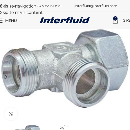
Skip to navigation
KONTAKTY
+420 595 953 879
interfluid@interfluid.com
Skip to main content
0
MENU
0
K
Zvětšit obrázek