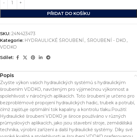
PŘIDAT DO KOŠÍKU
SKU:
24N423473
Kategorie:
HYDRAULICKÉ ŠROUBENÍ
,
ŠROUBENÍ - DKO
,
VDDKO
Sdílet:
Popis
Zvyšte výkon vašich hydraulických systémů s hydraulickým
šroubením VDDKO, navrženým pro výjimečnou výkonnost a
spolehlivost v náročných aplikacích. Toto šroubení je určeno pro
bezproblémové propojení hydraulických hadic, trubek a potrubí,
čímž zajišťuje optimální tok kapaliny a kontrolu tlaku.Použití:
Hydraulické šroubení VDDKO je široce používáno v různých
průmyslových aplikacích, jako jsou stavební stroje, zemědělská
technika, výrobní zařízení a další hydraulické systémy. Díky své
vysoké kvalitě a spolehlivosti je šroubení VDDKO preferovanou