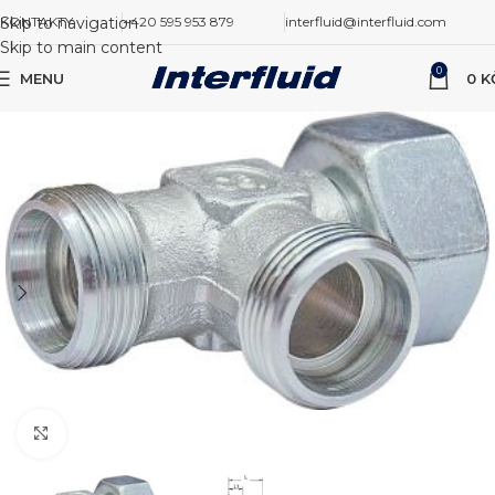
Skip to navigation
KONTAKTY
+420 595 953 879
interfluid@interfluid.com
Skip to main content
0
MENU
0
K
Zvětšit obrázek