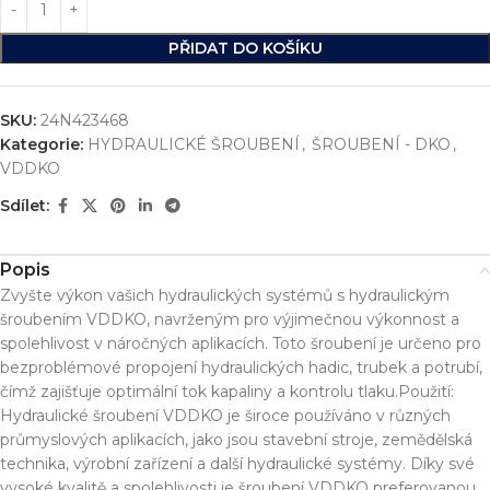
PŘIDAT DO KOŠÍKU
SKU:
24N423468
Kategorie:
HYDRAULICKÉ ŠROUBENÍ
,
ŠROUBENÍ - DKO
,
VDDKO
Sdílet:
Popis
Zvyšte výkon vašich hydraulických systémů s hydraulickým
šroubením VDDKO, navrženým pro výjimečnou výkonnost a
spolehlivost v náročných aplikacích. Toto šroubení je určeno pro
bezproblémové propojení hydraulických hadic, trubek a potrubí,
čímž zajišťuje optimální tok kapaliny a kontrolu tlaku.Použití:
Hydraulické šroubení VDDKO je široce používáno v různých
průmyslových aplikacích, jako jsou stavební stroje, zemědělská
technika, výrobní zařízení a další hydraulické systémy. Díky své
vysoké kvalitě a spolehlivosti je šroubení VDDKO preferovanou