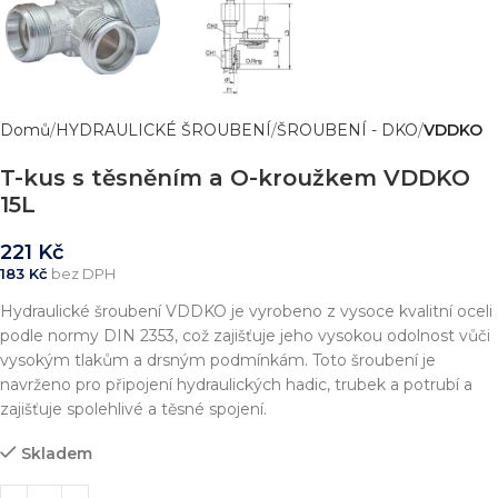
Domů
HYDRAULICKÉ ŠROUBENÍ
ŠROUBENÍ - DKO
VDDKO
T-kus s těsněním a O-kroužkem VDDKO
15L
221
Kč
183
Kč
bez DPH
Hydraulické šroubení VDDKO je vyrobeno z vysoce kvalitní oceli
podle normy DIN 2353, což zajišťuje jeho vysokou odolnost vůči
vysokým tlakům a drsným podmínkám. Toto šroubení je
navrženo pro připojení hydraulických hadic, trubek a potrubí a
zajišťuje spolehlivé a těsné spojení.
Skladem