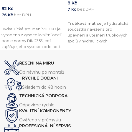
8
Kč
92
Kč
7
Kč
bez DPH
76
Kč
bez DPH
PŘIDAT DO KOŠÍKU
PŘIDAT DO KOŠÍKU
Trubková matice
je hydraulická
Hydraulické šroubení VBDKO je
součástka navržená pro
vyrobeno z vysoce kvalitní oceli
upevnění a utěsnění trubkových
podle normy DIN 2353, což
spojů v hydraulických
zajišťuje jeho vysokou odolnost
systémech. Tento komponent je
vůči vysokým tlakům a drsným
vyroben v souladu s normou
DIN
podmínkám. Toto šroubení je
2353
, což zajišťuje vysokou
ŘEŠENÍ NA MÍRU
navrženo pro připojení
kvalitu a kompatibilitu s dalšími
hydraulických hadic, trubek a
komponenty.
Od návrhu po montáž
potrubí a zajišťuje spolehlivé a
RYCHLÉ DODÁNÍ
těsné spojení.
Skladem do 48 hodin
TECHNICKÁ PODPORA
Odpovíme rychle
KVALITNÍ KOMPONENTY
Ověřeno v průmyslu
PROFESIONÁLNÍ SERVIS