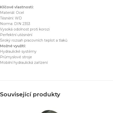
Simulace chování 
Konstrukce stroje
Klíčové vlastnosti:
Dodávka řešení na 
Materiál: Ocel
Těsnění: WD
Více o službě
Norma: DIN 2353
Vysoká odolnost proti korozi
Perfektní utěsnění
Široký rozsah pracovních teplot a tlaků
T
Možné využití:
Hydraulické systémy
Průmyslové stroje
Mobilní hydraulická zařízení
Související produkty