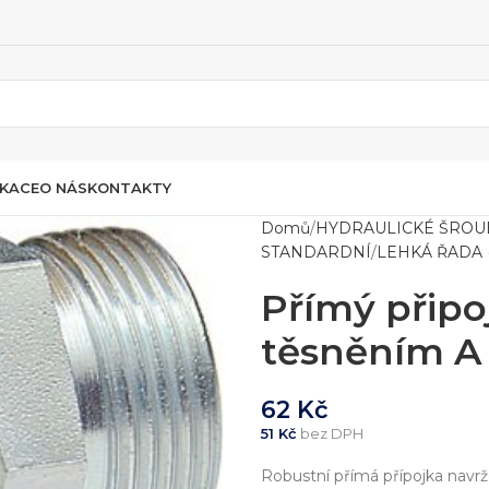
IKACE
O NÁS
KONTAKTY
Domů
HYDRAULICKÉ ŠROU
STANDARDNÍ
LEHKÁ ŘADA (
Přímý připo
těsněním A 
62
Kč
51
Kč
bez DPH
Robustní přímá přípojka navrž