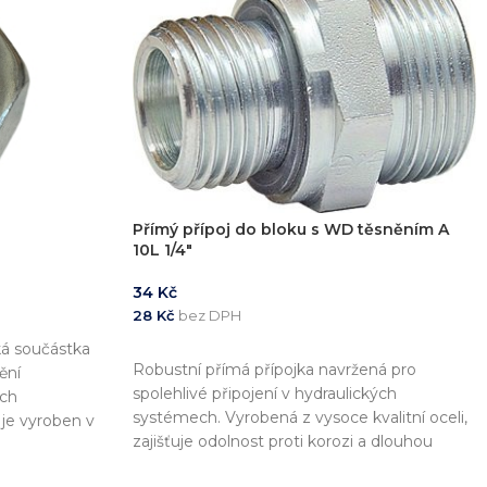
Přímý přípoj do bloku s WD těsněním A
10L 1/4″
34
Kč
28
Kč
bez DPH
ká součástka
PŘIDAT DO KOŠÍKU
Robustní přímá přípojka navržená pro
ění
spolehlivé připojení v hydraulických
ých
systémech. Vyrobená z vysoce kvalitní oceli,
je vyroben v
zajišťuje odolnost proti korozi a dlouhou
ož zajišťuje
životnost. WD těsnění zaručuje perfektní
 s dalšími