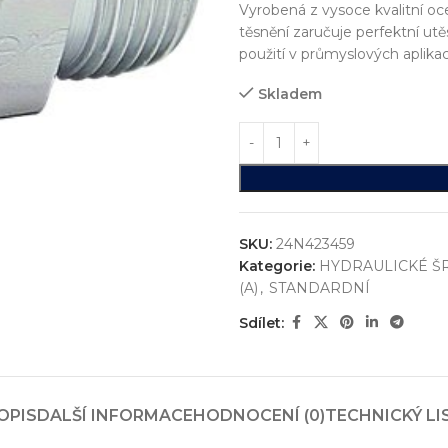
Vyrobená z vysoce kvalitní oce
těsnění zaručuje perfektní ut
použití v průmyslových aplika
Skladem
SKU:
24N423459
Kategorie:
HYDRAULICKÉ Š
(A)
,
STANDARDNÍ
ystémů
Sdílet:
jsme realizovali více než
750+ jedinečných průmyslových řešen
konstrukci zakázkových zařízení, která nejsou sériově vyráběna n
vání
OPIS
DALŠÍ INFORMACE
HODNOCENÍ (0)
TECHNICKÝ LI
entace