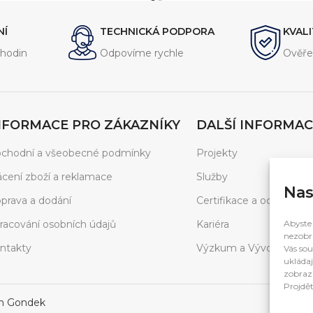
komponenty.
NÍ
TECHNICKÁ PODPORA
KVAL
hodin
Odpovíme rychle
Ověře
NFORMACE PRO ZÁKAZNÍKY
DALŠÍ INFORMAC
chodní a všeobecné podmínky
Projekty
ácení zboží a reklamace
Služby
Nas
prava a dodání
Certifikace a ocenění
racování osobních údajů
Kariéra
Abyste 
nezobra
ntakty
Výzkum a Vývoj
Vás sou
ukládaj
zobrazí
Projdět
in Gondek