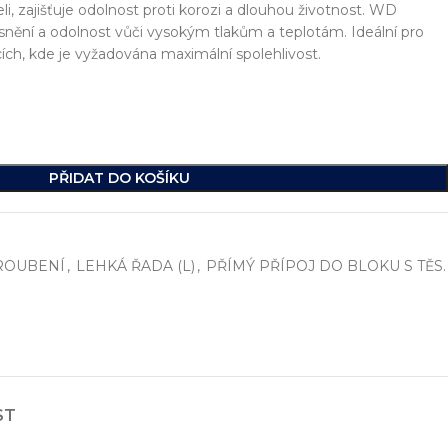
li, zajišťuje odolnost proti korozi a dlouhou životnost. WD
ěsnění a odolnost vůči vysokým tlakům a teplotám. Ideální pro
cích, kde je vyžadována maximální spolehlivost.
PŘIDAT DO KOŠÍKU
ROUBENÍ
,
LEHKÁ ŘADA (L)
,
PŘÍMÝ PŘÍPOJ DO BLOKU S TĚS.
í
, včetně vývoje jednoúčelových strojů, hydraulických celků a ko
ikde na světě.
ST