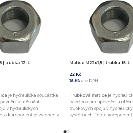
 | trubka 12, L
Matice M22x1,5 | trubka 15, L
22
Kč
18
Kč
bez DPH
KOŠÍKU
PŘIDAT DO KOŠÍKU
ice
je hydraulická součástka
Trubková matice
je hydraulic
pevnění a utěsnění
navržená pro upevnění a utěsn
jů v hydraulických
trubkových spojů v hydraulick
nto komponent je vyroben v
systémech. Tento komponent 
rmou
DIN 2353
, což zajišťuje
souladu s normou
DIN 2353
, c
 a kompatibilitu s dalšími
vysokou kvalitu a kompatibilitu