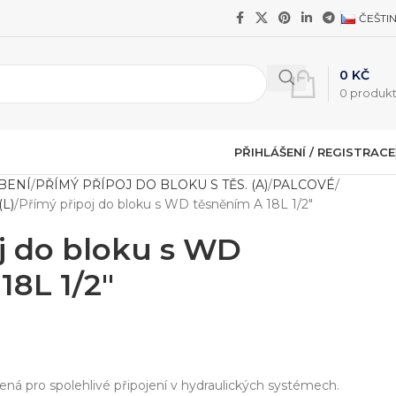
ČEŠTI
0
KČ
0
produk
PŘIHLÁŠENÍ / REGISTRACE
BENÍ
PŘÍMÝ PŘÍPOJ DO BLOKU S TĚS. (A)
PALCOVÉ
L)
Přímý připoj do bloku s WD těsněním A 18L 1/2″
j do bloku s WD
18L 1/2″
ená pro spolehlivé připojení v hydraulických systémech.