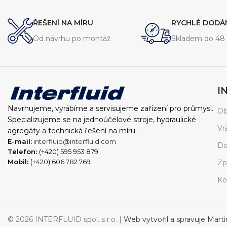
komponenty v hydraulických systémech.
komponenty.
ŘEŠENÍ NA MÍRU
RYCHLÉ DODÁ
Od návrhu po montáž
Skladem do 48 
I
Navrhujeme, vyrábíme a servisujeme zařízení pro průmysl.
Ob
Specializujeme se na jednoúčelové stroje, hydraulické
Vr
agregáty a technická řešení na míru.
E-mail:
interfluid@interfluid.com
Do
Telefon:
(+420) 595 953 879
Mobil:
(+420) 606 782 769
Zp
Ko
© 2026 INTERFLUID spol. s r.o. |
Web vytvořil a spravuje Mart