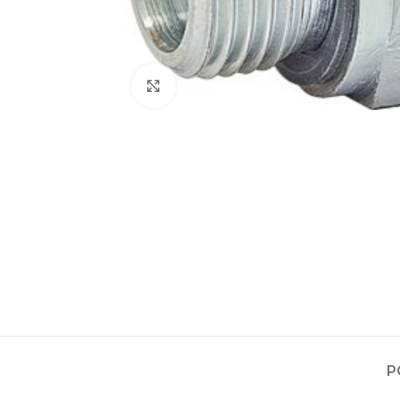
Zvětšit obrázek
Projektování s
Za posledních 20 let 
Specializujeme se na 
Návrh a prototypo
P
Technická dokum