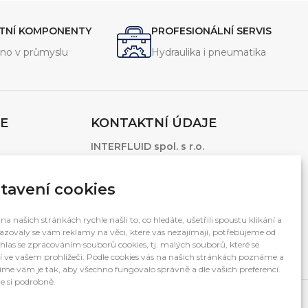
utěsnění a odolnost vůči vysokým tlakům a
teplotám. Ideální pro použití v průmyslových
ITNÍ KOMPONENTY
PROFESIONÁLNÍ SERVIS
aplikacích, kde je vyžadována maximální
spolehlivost.
no v průmyslu
Hydraulika i pneumatika
E
KONTAKTNÍ ÚDAJE
INTERFLUID spol. s r.o.
1.Máje 3381/106
Ostrava – Moravská Ostrava, 703 00
tavení cookies
Česká Republika
Otevírací doba: 7:00 – 15:30
na našich stránkách rychle našli to, co hledáte, ušetřili spoustu klikání a
zovaly se vám reklamy na věci, které vás nezajímají, potřebujeme od
(po-pá mimo svátky)
hlas se zpracováním souborů cookies, tj. malých souborů, které se
í ve vašem prohlížeči. Podle cookies vás na našich stránkách poznáme a
me vám je tak, aby všechno fungovalo správně a dle vašich preferencí.
e si podrobně.