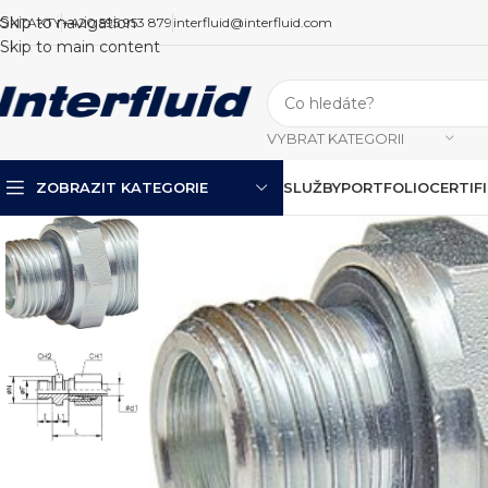
Skip to navigation
ONTAKTY
+420 595 953 879
interfluid@interfluid.com
Skip to main content
VYBRAT KATEGORII
ZOBRAZIT KATEGORIE
SLUŽBY
PORTFOLIO
CERTIF