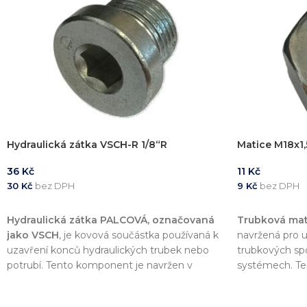
Hydraulická zátka VSCH-R 1/8“R
Matice M18x1,5
36
Kč
11
Kč
30
Kč
bez DPH
9
Kč
bez DPH
PŘIDAT DO KOŠÍKU
PŘIDAT DO 
Hydraulická zátka PALCOVÁ, označovaná
Trubková mat
jako VSCH
, je kovová součástka používaná k
navržená pro u
uzavření konců hydraulických trubek nebo
trubkových spo
potrubí. Tento komponent je navržen v
systémech. Te
souladu s normou
DIN 2353
, což zajišťuje
souladu s no
vysokou kvalitu a kompatibilitu s dalšími
vysokou kvalitu