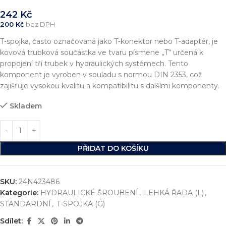
242
Kč
200
Kč
bez DPH
T-spojka, často označovaná jako T-konektor nebo T-adaptér, je
kovová trubková součástka ve tvaru písmene „T“ určená k
propojení tří trubek v hydraulických systémech. Tento
komponent je vyroben v souladu s normou DIN 2353, což
zajišťuje vysokou kvalitu a kompatibilitu s dalšími komponenty.
Skladem
PŘIDAT DO KOŠÍKU
SKU:
24N423486
Kategorie:
HYDRAULICKÉ ŠROUBENÍ
,
LEHKÁ ŘADA (L)
,
STANDARDNÍ
,
T-SPOJKA (G)
Sdílet: