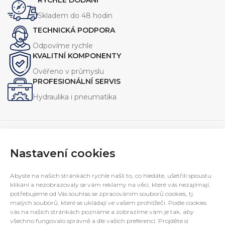
RYCHLÉ DODÁNÍ
různým požadavkům systému.
hydraulických systémech.
Skladem do 48 hodin
TECHNICKÁ PODPORA
Odpovíme rychle
KVALITNÍ KOMPONENTY
Ověřeno v průmyslu
PROFESIONÁLNÍ SERVIS
Hydraulika i pneumatika
Nastavení cookies
Navrhujeme, vyrábíme a servisujeme zařízení pro průmysl.
Specializujeme se na jednoúčelové stroje, hydraulické
Abyste na našich stránkách rychle našli to, co hledáte, ušetřili spoustu
agregáty a technická řešení na míru.
klikání a nezobrazovaly se vám reklamy na věci, které vás nezajímají,
potřebujeme od Vás souhlas se zpracováním souborů cookies, tj.
E-mail:
interfluid@interfluid.com
malých souborů, které se ukládají ve vašem prohlížeči. Podle cookies
Telefon:
(+420) 595 953 879
vás na našich stránkách poznáme a zobrazíme vám je tak, aby
Mobil:
(+420) 606 782 769
všechno fungovalo správně a dle vašich preferencí. Projděte si