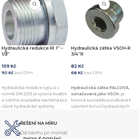
Hydraulická redukce RI 1“ –
Hydraulická zátka VSCH-R
1/2“
3/4“R
109
Kč
82
Kč
90
Kč
bez DPH
68
Kč
bez DPH
PŘIDAT DO KOŠÍKU
PŘIDAT DO KOŠÍKU
Hydraulická redukce typu A v
Hydraulická zátka PALCOVÁ,
normě DIN 2353 je vysoce kvalitní
označovaná jako VSCH
, je
a odolná součástka navržená pro
kovová součástka používaná k
různé hydraulické systémy.
uzavření konců hydraulických
Vyznačuje se robustní konstrukcí,
trubek nebo potrubí. Tento
která zajišťuje spolehlivý výkon
komponent je navržen v souladu
ŘEŠENÍ NA MÍRU
při vysokém tlaku. Tato redukce
s normou
DIN 2353
, což zajišťuje
je dostupná v několika
vysokou kvalitu a kompatibilitu s
Od návrhu po montáž
velikostech, aby vyhovovala
dalšími komponenty v