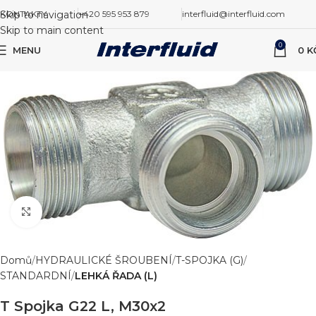
Skip to navigation
KONTAKTY
+420 595 953 879
interfluid@interfluid.com
Skip to main content
0
MENU
0
K
Zvětšit obrázek
Domů
HYDRAULICKÉ ŠROUBENÍ
T-SPOJKA (G)
STANDARDNÍ
LEHKÁ ŘADA (L)
T Spojka G22 L, M30x2