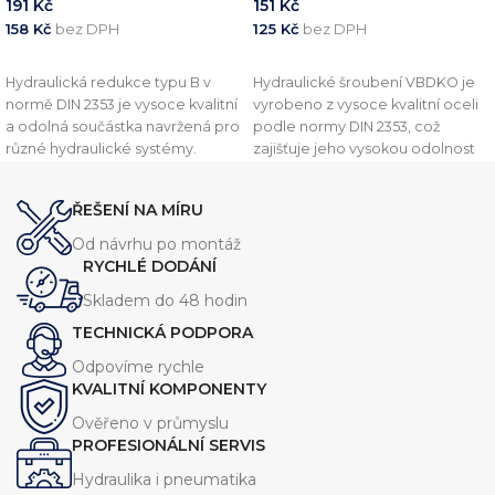
191
Kč
151
Kč
158
Kč
bez DPH
125
Kč
bez DPH
PŘIDAT DO KOŠÍKU
PŘIDAT DO KOŠÍKU
Hydraulická redukce typu B v
Hydraulické šroubení VBDKO je
normě DIN 2353 je vysoce kvalitní
vyrobeno z vysoce kvalitní oceli
a odolná součástka navržená pro
podle normy DIN 2353, což
různé hydraulické systémy.
zajišťuje jeho vysokou odolnost
Vyznačuje se robustní konstrukcí,
vůči vysokým tlakům a drsným
která zajišťuje spolehlivý výkon
podmínkám. Toto šroubení je
ŘEŠENÍ NA MÍRU
při vysokém tlaku. Tato redukce
navrženo pro připojení
je dostupná v několika
hydraulických hadic, trubek a
Od návrhu po montáž
velikostech, aby vyhovovala
potrubí a zajišťuje spolehlivé a
RYCHLÉ DODÁNÍ
různým požadavkům systému.
těsné spojení.
Skladem do 48 hodin
TECHNICKÁ PODPORA
Odpovíme rychle
KVALITNÍ KOMPONENTY
Ověřeno v průmyslu
PROFESIONÁLNÍ SERVIS
Hydraulika i pneumatika