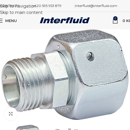
Skip to navigation
KONTAKTY
+420 595 953 879
interfluid@interfluid.com
Skip to main content
0
MENU
0
K
Zvětšit obrázek