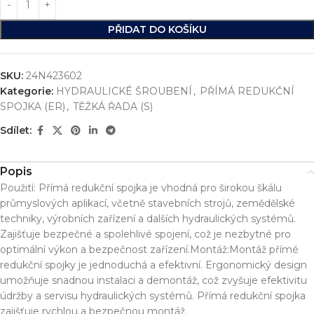
PŘIDAT DO KOŠÍKU
SKU:
24N423602
Kategorie:
HYDRAULICKÉ ŠROUBENÍ
,
PŘÍMÁ REDUKČNÍ
SPOJKA (ER)
,
TĚŽKÁ ŘADA (S)
Sdílet:
Popis
Použití: Přímá redukční spojka je vhodná pro širokou škálu
průmyslových aplikací, včetně stavebních strojů, zemědělské
techniky, výrobních zařízení a dalších hydraulických systémů.
Zajišťuje bezpečné a spolehlivé spojení, což je nezbytné pro
optimální výkon a bezpečnost zařízení.Montáž:Montáž přímé
redukční spojky je jednoduchá a efektivní. Ergonomický design
umožňuje snadnou instalaci a demontáž, což zvyšuje efektivitu
údržby a servisu hydraulických systémů. Přímá redukční spojka
zajišťuje rychlou a bezpečnou montáž.