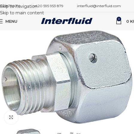
Skip to navigation
KONTAKTY
+420 595 953 879
interfluid@interfluid.com
Skip to main content
0
MENU
0
K
Zvětšit obrázek