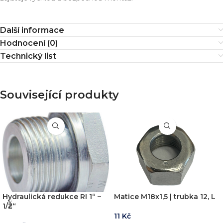
Další informace
Hodnocení (0)
Technický list
Související produkty
Hydraulická redukce RI 1“ –
Matice M18x1,5 | trubka 12, L
1/2“
11
Kč