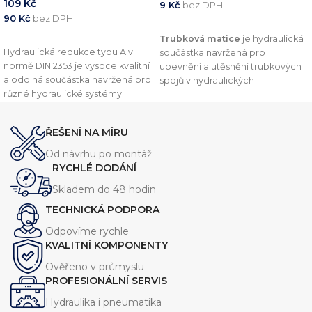
109
Kč
9
Kč
bez DPH
90
Kč
bez DPH
PŘIDAT DO KOŠÍKU
PŘIDAT DO KOŠÍKU
Trubková matice
je hydraulická
Hydraulická redukce typu A v
součástka navržená pro
normě DIN 2353 je vysoce kvalitní
upevnění a utěsnění trubkových
a odolná součástka navržená pro
spojů v hydraulických
různé hydraulické systémy.
systémech. Tento komponent je
Vyznačuje se robustní konstrukcí,
vyroben v souladu s normou
DIN
která zajišťuje spolehlivý výkon
2353
, což zajišťuje vysokou
ŘEŠENÍ NA MÍRU
při vysokém tlaku. Tato redukce
kvalitu a kompatibilitu s dalšími
je dostupná v několika
komponenty.
Od návrhu po montáž
velikostech, aby vyhovovala
RYCHLÉ DODÁNÍ
různým požadavkům systému.
Skladem do 48 hodin
TECHNICKÁ PODPORA
Odpovíme rychle
KVALITNÍ KOMPONENTY
Ověřeno v průmyslu
PROFESIONÁLNÍ SERVIS
Hydraulika i pneumatika