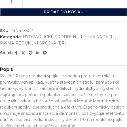
PŘIDAT DO KOŠÍKU
SKU:
24N423502
Kategorie:
HYDRAULICKÉ ŠROUBENÍ
,
LEHKÁ ŘADA (L)
,
PŘÍMÁ REDUKČNÍ SPOJKA (ER)
Sdílet:
Popis
Použití: Přímá redukční spojka je vhodná pro širokou škálu
průmyslových aplikací, včetně stavebních strojů, zemědělské
techniky, výrobních zařízení a dalších hydraulických systémů.
Zajišťuje bezpečné a spolehlivé spojení, což je nezbytné pro
optimální výkon a bezpečnost zařízení.Montáž:Montáž přímé
redukční spojky je jednoduchá a efektivní. Ergonomický design
umožňuje snadnou instalaci a demontáž, což zvyšuje efektivitu
údržby a servisu hydraulických systémů. Přímá redukční spojka
zajišťuje rychlou a bezpečnou montáž.