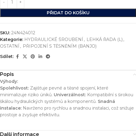
PŘIDAT DO KOŠÍKU
SKU:
24N424012
Kategorie:
HYDRAULICKÉ ŠROUBENÍ
,
LEHKÁ ŘADA (L)
,
OSTATNÍ
,
PŘIPOJENÍ S TĚSNĚNÍM (BANJO)
Sdílet:
Popis
Výhody:
Spolehlivost:
Zajišťuje pevné a těsné spojení, které
minimalizuje riziko úniků.
Univerzálnost:
Kompatibilní s širokou
škálou hydraulických systémů a komponentů.
Snadná
instalace:
Navrženo pro rychlou a snadnou instalaci, což snižuje
prostoje a zvyšuje efektivitu.
Další informace