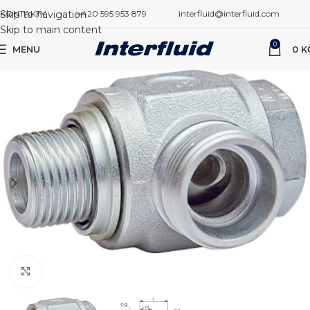
Skip to navigation
KONTAKTY
+420 595 953 879
interfluid@interfluid.com
Skip to main content
0
MENU
0
K
Zvětšit obrázek