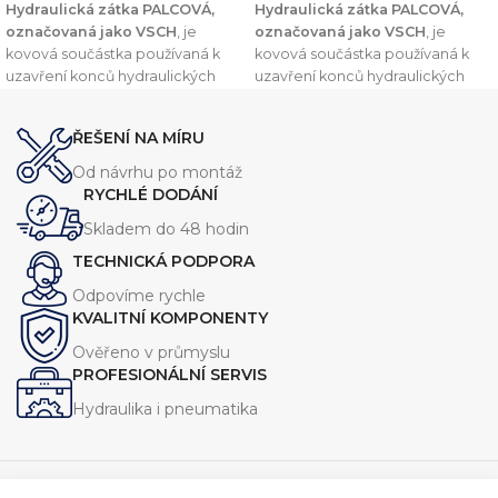
Hydraulická zátka PALCOVÁ,
Hydraulická zátka PALCOVÁ,
označovaná jako VSCH
, je
označovaná jako VSCH
, je
kovová součástka používaná k
kovová součástka používaná k
uzavření konců hydraulických
uzavření konců hydraulických
trubek nebo potrubí. Tento
trubek nebo potrubí. Tento
komponent je navržen v souladu
komponent je navržen v souladu
ŘEŠENÍ NA MÍRU
s normou
DIN 2353
, což zajišťuje
s normou
DIN 2353
, což zajišťuje
vysokou kvalitu a kompatibilitu s
vysokou kvalitu a kompatibilitu s
Od návrhu po montáž
dalšími komponenty v
dalšími komponenty v
RYCHLÉ DODÁNÍ
hydraulických systémech.
hydraulických systémech.
Skladem do 48 hodin
TECHNICKÁ PODPORA
Odpovíme rychle
KVALITNÍ KOMPONENTY
Ověřeno v průmyslu
PROFESIONÁLNÍ SERVIS
Hydraulika i pneumatika