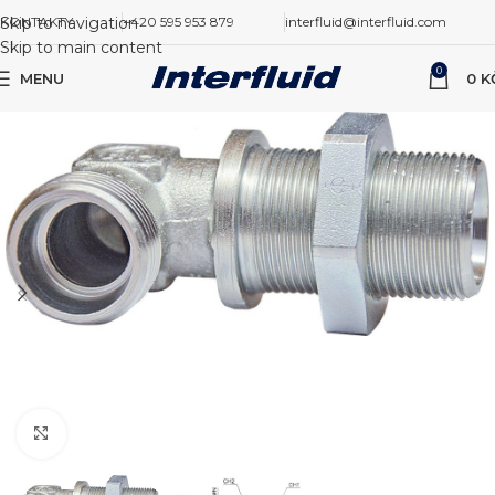
Skip to navigation
KONTAKTY
+420 595 953 879
interfluid@interfluid.com
Skip to main content
0
MENU
0
K
Zvětšit obrázek