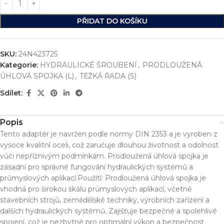
PŘIDAT DO KOŠÍKU
SKU:
24N423725
Kategorie:
HYDRAULICKÉ ŠROUBENÍ
,
PRODLOUŽENÁ
ÚHLOVÁ SPOJKA (L)
,
TĚŽKÁ ŘADA (S)
Sdílet:
Popis
Tento adaptér je navržen podle normy DIN 2353 a je vyroben z
vysoce kvalitní oceli, což zaručuje dlouhou životnost a odolnost
vůči nepříznivým podmínkám. Prodloužená úhlová spojka je
zásadní pro správné fungování hydraulických systémů a
průmyslových aplikací.Použití: Prodloužená úhlová spojka je
vhodná pro širokou škálu průmyslových aplikací, včetně
stavebních strojů, zemědělské techniky, výrobních zařízení a
dalších hydraulických systémů. Zajišťuje bezpečné a spolehlivé
spojení, což je nezbytné pro optimální výkon a bezpečnost