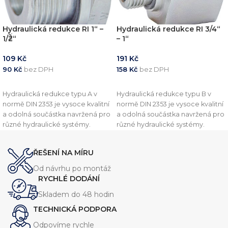
Hydraulická redukce RI 1“ –
Hydraulická redukce RI 3/4“
1/2“
– 1“
109
Kč
191
Kč
90
Kč
bez DPH
158
Kč
bez DPH
PŘIDAT DO KOŠÍKU
PŘIDAT DO KOŠÍKU
Hydraulická redukce typu A v
Hydraulická redukce typu B v
normě DIN 2353 je vysoce kvalitní
normě DIN 2353 je vysoce kvalitní
a odolná součástka navržená pro
a odolná součástka navržená pro
různé hydraulické systémy.
různé hydraulické systémy.
Vyznačuje se robustní konstrukcí,
Vyznačuje se robustní konstrukcí,
která zajišťuje spolehlivý výkon
která zajišťuje spolehlivý výkon
ŘEŠENÍ NA MÍRU
při vysokém tlaku. Tato redukce
při vysokém tlaku. Tato redukce
je dostupná v několika
je dostupná v několika
Od návrhu po montáž
velikostech, aby vyhovovala
velikostech, aby vyhovovala
RYCHLÉ DODÁNÍ
různým požadavkům systému.
různým požadavkům systému.
Skladem do 48 hodin
TECHNICKÁ PODPORA
Odpovíme rychle