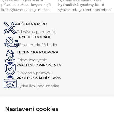
přísada do převodových olejů,
hydraulické systémy
, které
která výrazně zlepšuje mazací
výrazně snižuje tření, opotřebení
vlastnosti, snižuje opotřebení a
a energetickou náročnost.Díky
prodlužuje životnost oleje i
technologii MicPol® zajišťuje
ŘEŠENÍ NA MÍRU
převodových systémů. Obsahuje
hladší chod, vyšší přesnost a
unikátní MicPol® částice
delší životnost zařízení
. Ideální
Od návrhu po montáž
Teflonu® pro maximální ochranu
pro mobilní i stacionární
RYCHLÉ DODÁNÍ
při vysokém zatížení.
hydrauliku.
Skladem do 48 hodin
TECHNICKÁ PODPORA
Odpovíme rychle
KVALITNÍ KOMPONENTY
Ověřeno v průmyslu
PROFESIONÁLNÍ SERVIS
Hydraulika i pneumatika
Nastavení cookies