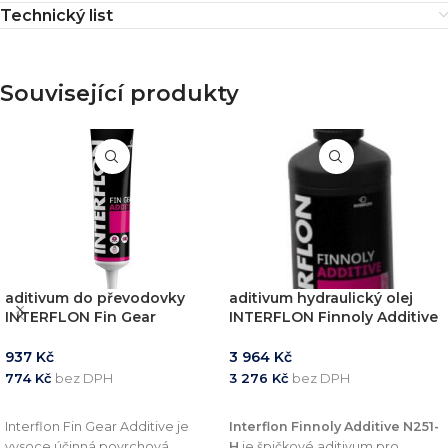
Technický list
Související produkty
aditivum do převodovky
aditivum hydraulický olej
INTERFLON Fin Gear
INTERFLON Finnoly Additive
Additive tuba 100ml
N251-H 1000ml
937
Kč
3 964
Kč
774
Kč
bez DPH
3 276
Kč
bez DPH
PŘIDAT DO KOŠÍKU
PŘIDAT DO KOŠÍKU
Interflon Fin Gear Additive je
Interflon Finnoly Additive N251-
vysoce účinná povrchová
H
je špičkové aditivum pro