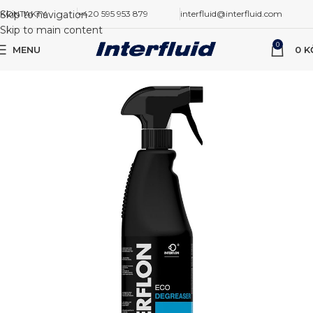
Skip to navigation
KONTAKTY
+420 595 953 879
interfluid@interfluid.com
Skip to main content
0
MENU
0
K