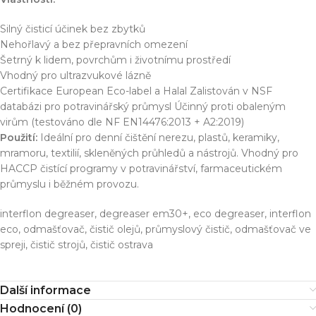
Silný čisticí účinek bez zbytků
Nehořlavý a bez přepravních omezení
Šetrný k lidem, povrchům i životnímu prostředí
Vhodný pro ultrazvukové lázně
Certifikace European Eco-label a Halal Zalistován v NSF
databázi pro potravinářský průmysl Účinný proti obaleným
virům (testováno dle NF EN14476:2013 + A2:2019)
Použití:
Ideální pro denní čištění nerezu, plastů, keramiky,
mramoru, textilií, skleněných průhledů a nástrojů. Vhodný pro
HACCP čistící programy v potravinářství, farmaceutickém
průmyslu i běžném provozu.
interflon degreaser, degreaser em30+, eco degreaser, interflon
eco, odmašťovač, čistič olejů, průmyslový čistič, odmašťovač ve
spreji, čistič strojů, čistič ostrava
Další informace
Hodnocení (0)