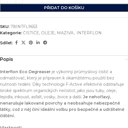
PŘIDAT DO KOŠÍKU
SKU:
78INTFL9653
Kategorie:
ČISTIČE, OLEJE, MAZIVA
,
INTERFLON
Sdílet:
Popis
Interflon Eco Degreaser
je výkonný průmyslový čistič a
odmašťovač, který je připraven k okamžitému použití bez
nutnosti ředění. Díky technologii F-Active efektivně odstraňuje
široké spektrum organických nečistot, jako jsou tuky, oleje,
lepidla, inkoust, asfalt, vosky, živice a další.
Je nehořlavý,
nenarušuje lakované povrchy a neobsahuje nebezpečné
látky, což z něj činí ideální volbu pro bezpečné a udržitelné
čištění.
Vlastnosti: