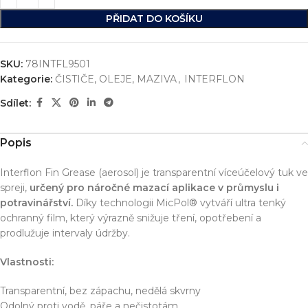
PŘIDAT DO KOŠÍKU
SKU:
78INTFL9501
Kategorie:
ČISTIČE, OLEJE, MAZIVA
,
INTERFLON
Sdílet:
Popis
Interflon Fin Grease (aerosol) je transparentní víceúčelový tuk ve
spreji,
určený pro náročné mazací aplikace v průmyslu i
potravinářství.
Díky technologii MicPol® vytváří ultra tenký
ochranný film, který výrazně snižuje tření, opotřebení a
prodlužuje intervaly údržby.
Vlastnosti:
Transparentní, bez zápachu, nedělá skvrny
Odolný proti vodě, páře a nečistotám