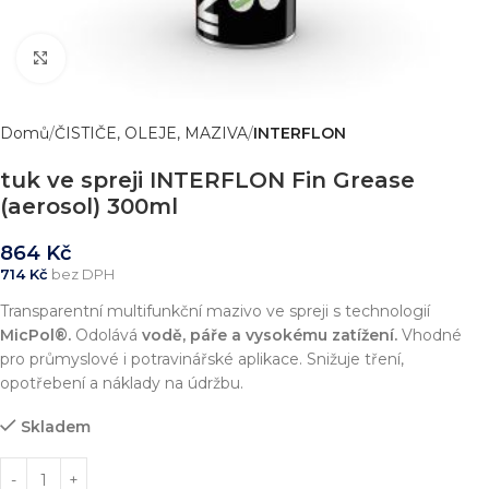
Zvětšit obrázek
Domů
ČISTIČE, OLEJE, MAZIVA
INTERFLON
tuk ve spreji INTERFLON Fin Grease
(aerosol) 300ml
864
Kč
714
Kč
bez DPH
Transparentní multifunkční mazivo ve spreji s technologií
MicPol®.
Odolává
vodě, páře a vysokému zatížení.
Vhodné
pro průmyslové i potravinářské aplikace. Snižuje tření,
opotřebení a náklady na údržbu.
Skladem