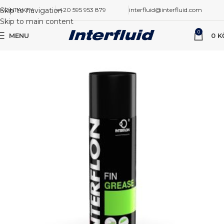
Skip to navigation
KONTAKTY
+420 595 953 879
interfluid@interfluid.com
Skip to main content
0
MENU
0
K