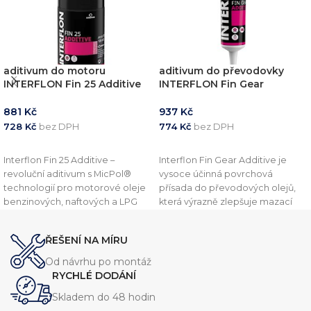
aditivum do motoru
aditivum do převodovky
INTERFLON Fin 25 Additive
INTERFLON Fin Gear
100ml
Additive tuba 100ml
881
Kč
937
Kč
728
Kč
bez DPH
774
Kč
bez DPH
PŘIDAT DO KOŠÍKU
PŘIDAT DO KOŠÍKU
Interflon Fin 25 Additive –
Interflon Fin Gear Additive je
revoluční aditivum s MicPol®
vysoce účinná povrchová
technologií pro motorové oleje
přísada do převodových olejů,
benzinových, naftových a LPG
která výrazně zlepšuje mazací
motorů. Prodlužte životnost
vlastnosti, snižuje opotřebení a
motoru, snižte spotřebu paliva a
prodlužuje životnost oleje i
ŘEŠENÍ NA MÍRU
oleje až o 15,6 % a zvyšte výkon.
převodových systémů. Obsahuje
Ideální pro profesionální i osobní
unikátní MicPol® částice
Od návrhu po montáž
použití.
Používáme jej sami a
Teflonu® pro maximální ochranu
RYCHLÉ DODÁNÍ
garantujeme kvalitu.
při vysokém zatížení.
Skladem do 48 hodin