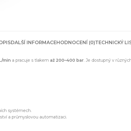
zařízení
klíč
OPIS
DALŠÍ INFORMACE
HODNOCENÍ (0)
TECHNICKÝ LI
echnické know-how
Ř
20+ let zkušeností v oboru
Každý proj
L/min
a pracuje s tlakem
až 200–400 bar
. Je dostupný v různýc
bních systémech.
nství a průmyslovou automatizaci.