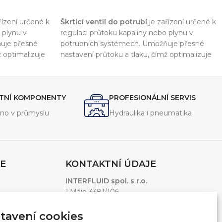
PŘIDAT DO KOŠÍKU
řízení určené k
Škrticí ventil do potrubí
je zařízení určené k
 plynu v
regulaci průtoku kapaliny nebo plynu v
uje přesné
potrubních systémech. Umožňuje přesné
ž optimalizuje
nastavení průtoku a tlaku, čímž optimalizuje
tému.
výkon a efektivitu celého systému.
ITNÍ KOMPONENTY
PROFESIONÁLNÍ SERVIS
no v průmyslu
Hydraulika i pneumatika
E
KONTAKTNÍ ÚDAJE
INTERFLUID spol. s r.o.
1.Máje 3381/106
Ostrava – Moravská Ostrava, 703 00
Česká Republika
tavení cookies