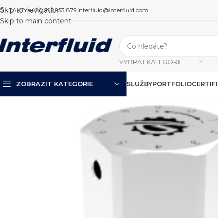
Skip to navigation
ONTAKTY
+420 595 953 879
interfluid@interfluid.com
Skip to main content
VYBRAT KATEGORII
ZOBRAZIT KATEGORIE
SLUŽBY
PORTFOLIO
CERTIF