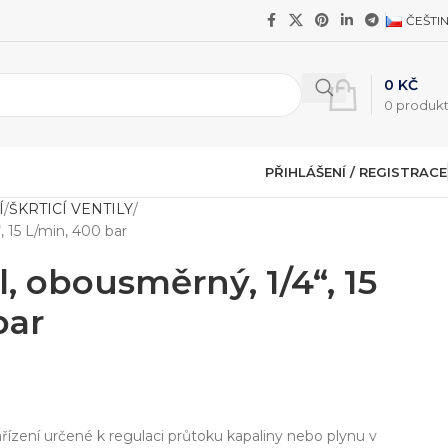
ČEŠTI
0
KČ
0
produk
PŘIHLÁŠENÍ / REGISTRACE
Í
ŠKRTICÍ VENTILY
“, 15 L/min, 400 bar
il, obousměrný, 1/4“, 15
bar
ařízení určené k regulaci průtoku kapaliny nebo plynu v