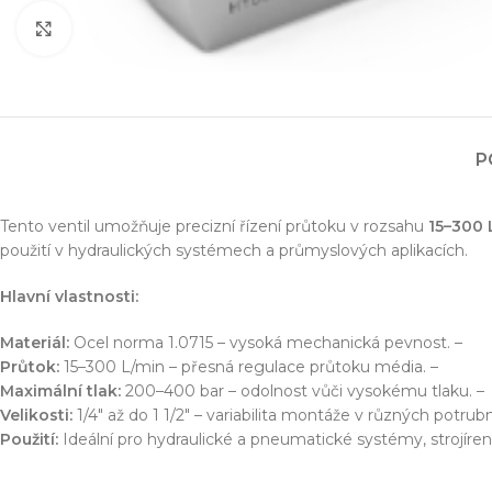
Simulace chování 
Konstrukce stroje
Zvětšit obrázek
Dodávka řešení na 
Více o službě
P
T
Tento ventil umožňuje precizní řízení průtoku v rozsahu
15–300 
použití v hydraulických systémech a průmyslových aplikacích.
Hlavní vlastnosti:
Materiál:
Ocel norma 1.0715 – vysoká mechanická pevnost. –
Průtok:
15–300 L/min – přesná regulace průtoku média. –
Maximální tlak:
200–400 bar – odolnost vůči vysokému tlaku. –
Velikosti:
1/4″ až do 1 1/2″ – variabilita montáže v různých potru
Použití:
Ideální pro hydraulické a pneumatické systémy, strojíre