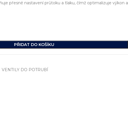
je přesné nastavení průtoku a tlaku, čímž optimalizuje výkon a
PŘIDAT DO KOŠÍKU
VENTILY DO POTRUBÍ
í
, včetně vývoje jednoúčelových strojů, hydraulických celků a ko
ikde na světě.