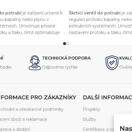
KOŠÍKU
PŘIDAT DO KOŠÍKU
 do potrubí
je zařízení určené k
Škrticí ventil do potrubí
je za
ku kapaliny nebo plynu v
regulaci průtoku kapaliny nebo
stémech. Umožňuje přesné
potrubních systémech. Umožň
oku a tlaku, čímž optimalizuje
nastavení průtoku a tlaku, čím
vitu celého systému.
výkon a efektivitu celého sys
NÍ
TECHNICKÁ PODPORA
KVAL
hodin
Odpovíme rychle
Ověře
NFORMACE PRO ZÁKAZNÍKY
DALŠÍ INFORMAC
chodní a všeobecné podmínky
Projekty
ácení zboží a reklamace
Služby
Nas
prava a dodání
Certifikace a ocenění