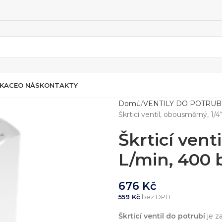
IKACE
O NÁS
KONTAKTY
Domů
VENTILY DO POTRUB
Škrticí ventil, obousměrný, 1/4
Škrticí vent
L/min, 400 
676
Kč
559
Kč
bez DPH
Škrticí ventil do potrubí
je z