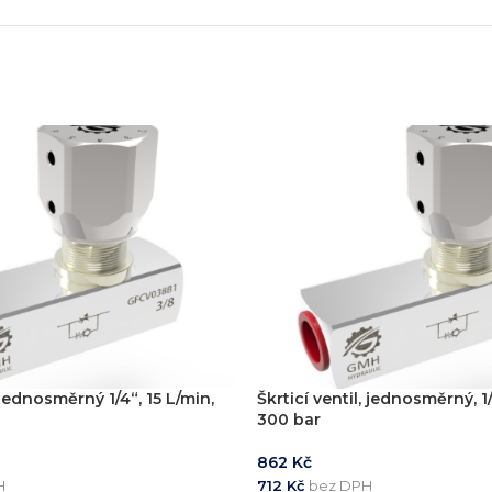
, jednosměrný 1/4“, 15 L/min,
Škrticí ventil, jednosměrný, 1
300 bar
862
Kč
H
712
Kč
bez DPH