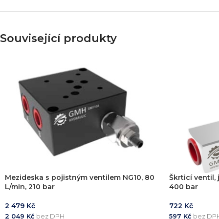
Související produkty
Mezideska s pojistným ventilem NG10, 80
Škrticí ventil
L/min, 210 bar
400 bar
2 479
Kč
722
Kč
2 049
Kč
bez DPH
597
Kč
bez DP