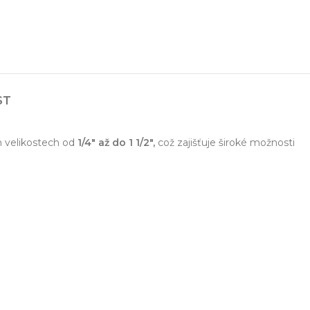
ST
ešení na míru
Odbor
ekt od návrhu až po výrobu
Poradenství 
h velikostech od
1/4″ až do 1 1/2″,
což zajišťuje široké možnosti