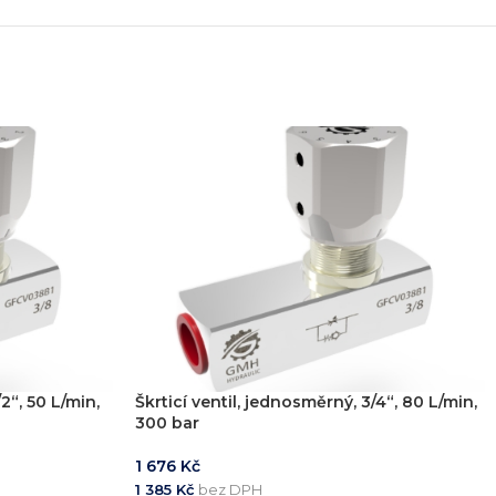
/2“, 50 L/min,
Škrticí ventil, jednosměrný, 3/4“, 80 L/min,
300 bar
1 676
Kč
1 385
Kč
bez DPH