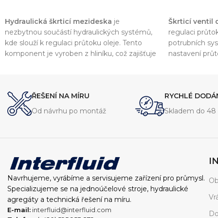
PŘIDAT DO KOŠÍKU
PŘIDAT DO 
Hydraulická škrticí mezideska
je
Škrticí ventil
nezbytnou součástí hydraulických systémů,
regulaci průto
kde slouží k regulaci průtoku oleje. Tento
potrubních sy
komponent je vyroben z hliníku, což zajišťuje
nastavení průt
nízkou hmotnost a vysokou odolnost vůči
výkon a efekti
korozi. Díky maximálnímu pracovnímu tlaku
210 bar
a průtokům v rozmezí
40 až 80
ŘEŠENÍ NA MÍRU
RYCHLÉ DODÁ
l/min
je ideální pro široké spektrum aplikací.
Od návrhu po montáž
Skladem do 48 
I
Navrhujeme, vyrábíme a servisujeme zařízení pro průmysl.
Ob
Specializujeme se na jednoúčelové stroje, hydraulické
Vr
agregáty a technická řešení na míru.
E-mail:
interfluid@interfluid.com
Do