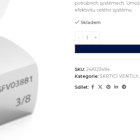
potrubních systémech. Umožňu
efektivitu celého systému.
Skladem
SKU:
24A123494
Kategorie:
ŠKRTICÍ VENTILY
,
Sdílet:
ystémů
jsme realizovali více než
750+ jedinečných průmyslových řešen
konstrukci zakázkových zařízení, která nejsou sériově vyráběna n
vání
entace