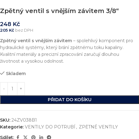
Zpětný ventil s vnějším závitem 3/8“
248
Kč
205
Kč
bez DPH
Zpětný ventil s vnějším závitem
– spolehlivý komponent pro
hydraulické systémy, který brání zpětnému toku kapaliny.
Kvalitní materiály a precizní zpracování zaručují dlouhou
životnost a vysokou odolnost.
Skladem
PŘIDAT DO KOŠÍKU
SKU:
24ZV038B1
Kategorie:
VENTILY DO POTRUBÍ
,
ZPĚTNÉ VENTILY
Sdílet: