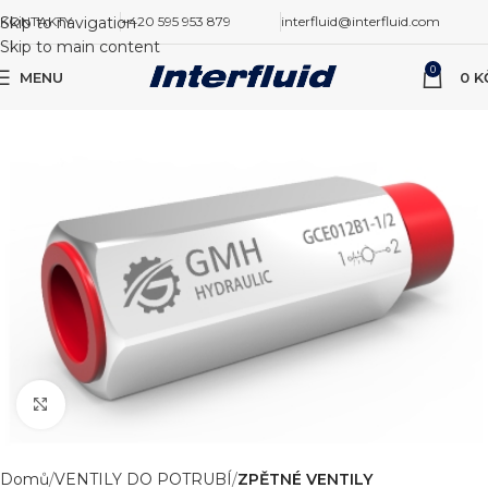
Skip to navigation
KONTAKTY
+420 595 953 879
interfluid@interfluid.com
Skip to main content
0
MENU
0
K
Zvětšit obrázek
Domů
VENTILY DO POTRUBÍ
ZPĚTNÉ VENTILY