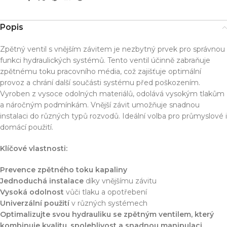
Popis
Zpětný ventil s vnějším závitem je nezbytný prvek pro správnou
funkci hydraulických systémů. Tento ventil účinně zabraňuje
zpětnému toku pracovního média, což zajišťuje optimální
provoz a chrání další součásti systému před poškozením.
Vyroben z vysoce odolných materiálů, odolává vysokým tlakům
a náročným podmínkám. Vnější závit umožňuje snadnou
instalaci do různých typů rozvodů. Ideální volba pro průmyslové i
domácí použití.
Klíčové vlastnosti:
Prevence zpětného toku kapaliny
Jednoduchá instalace
díky vnějšímu závitu
Vysoká odolnost
vůči tlaku a opotřebení
Univerzální použití
v různých systémech
Optimalizujte svou hydrauliku se zpětným ventilem, který
kombinuje kvalitu, spolehlivost a snadnou manipulaci.