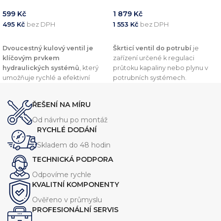
599
Kč
1 879
Kč
495
Kč
bez DPH
1 553
Kč
bez DPH
PŘIDAT DO KOŠÍKU
PŘIDAT DO KOŠÍKU
Dvoucestný kulový ventil je
Škrticí ventil do potrubí
je
klíčovým prvkem
zařízení určené k regulaci
hydraulických systémů
, který
průtoku kapaliny nebo plynu v
umožňuje rychlé a efektivní
potrubních systémech.
uzavření nebo otevření průtoku.
Umožňuje přesné nastavení
Tento typ ventilu je dostupný ve
průtoku a tlaku, čímž
ŘEŠENÍ NA MÍRU
velikostech
1/4", 3/8" a 1/2"
optimalizuje výkon a efektivitu
palce
,
s
průtokem od 25 l/min
celého systému.
Od návrhu po montáž
až do 60 l/min a maximálním
RYCHLÉ DODÁNÍ
pracovním tlakem 500 bar.
Skladem do 48 hodin
TECHNICKÁ PODPORA
Odpovíme rychle
KVALITNÍ KOMPONENTY
Ověřeno v průmyslu
PROFESIONÁLNÍ SERVIS