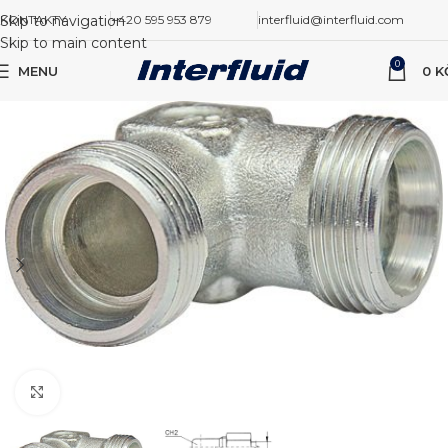
Skip to navigation
KONTAKTY
+420 595 953 879
interfluid@interfluid.com
Skip to main content
0
MENU
0
K
Zvětšit obrázek