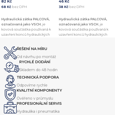
82
Kč
46
Kč
68
Kč
bez DPH
38
Kč
bez DPH
PŘIDAT DO KOŠÍKU
PŘIDAT DO KOŠÍKU
Hydraulická zátka PALCOVÁ,
Hydraulická zátka PALCOVÁ,
označovaná jako VSCH
, je
označovaná jako VSCH
, je
kovová součástka používaná k
kovová součástka používaná k
uzavření konců hydraulických
uzavření konců hydraulických
trubek nebo potrubí. Tento
trubek nebo potrubí. Tento
komponent je navržen v souladu
komponent je navržen v souladu
ŘEŠENÍ NA MÍRU
s normou
DIN 2353
, což zajišťuje
s normou
DIN 2353
, což zajišťuje
vysokou kvalitu a kompatibilitu s
vysokou kvalitu a kompatibilitu s
Od návrhu po montáž
dalšími komponenty v
dalšími komponenty v
RYCHLÉ DODÁNÍ
hydraulických systémech.
hydraulických systémech.
Skladem do 48 hodin
TECHNICKÁ PODPORA
Odpovíme rychle
KVALITNÍ KOMPONENTY
Ověřeno v průmyslu
PROFESIONÁLNÍ SERVIS
Hydraulika i pneumatika