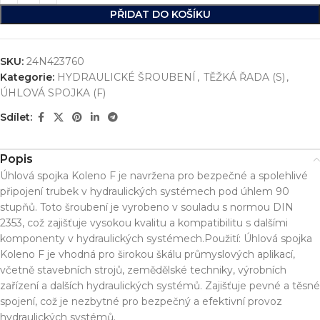
PŘIDAT DO KOŠÍKU
SKU:
24N423760
Kategorie:
HYDRAULICKÉ ŠROUBENÍ
,
TĚŽKÁ ŘADA (S)
,
ÚHLOVÁ SPOJKA (F)
Sdílet:
Popis
Úhlová spojka Koleno F je navržena pro bezpečné a spolehlivé
připojení trubek v hydraulických systémech pod úhlem 90
stupňů. Toto šroubení je vyrobeno v souladu s normou DIN
2353, což zajišťuje vysokou kvalitu a kompatibilitu s dalšími
komponenty v hydraulických systémech.Použití: Úhlová spojka
Koleno F je vhodná pro širokou škálu průmyslových aplikací,
včetně stavebních strojů, zemědělské techniky, výrobních
zařízení a dalších hydraulických systémů. Zajišťuje pevné a těsné
spojení, což je nezbytné pro bezpečný a efektivní provoz
hydraulických systémů.