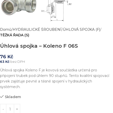
Domů
HYDRAULICKÉ ŠROUBENÍ
ÚHLOVÁ SPOJKA (F)
TĚŽKÁ ŘADA (S)
Úhlová spojka – Koleno F 06S
76
Kč
63
Kč
bez DPH
Úhlová spojka Koleno F je kovová součástka určená pro
připojení trubek pod úhlem 90 stupňů. Tento kvalitní spojovací
prvek zajišťuje pevné a těsné spojení v hydraulických
systémech.
Skladem