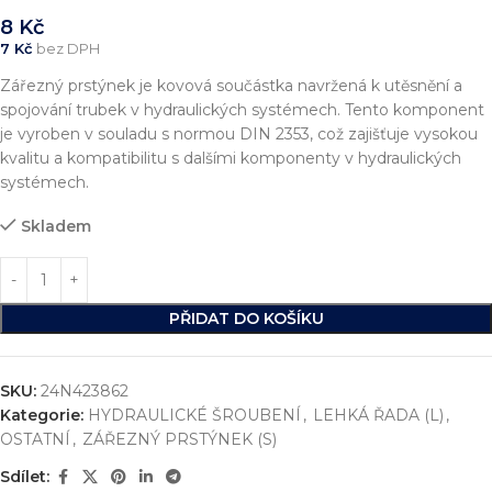
8
Kč
7
Kč
bez DPH
Zářezný prstýnek je kovová součástka navržená k utěsnění a
spojování trubek v hydraulických systémech. Tento komponent
je vyroben v souladu s normou DIN 2353, což zajišťuje vysokou
kvalitu a kompatibilitu s dalšími komponenty v hydraulických
systémech.
Skladem
PŘIDAT DO KOŠÍKU
SKU:
24N423862
Kategorie:
HYDRAULICKÉ ŠROUBENÍ
,
LEHKÁ ŘADA (L)
,
OSTATNÍ
,
ZÁŘEZNÝ PRSTÝNEK (S)
Sdílet: