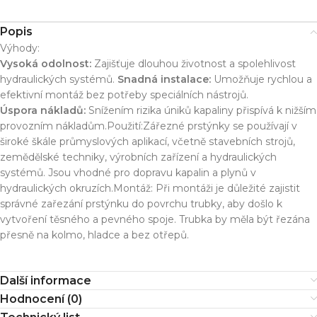
Popis
Výhody:
Vysoká odolnost:
Zajišťuje dlouhou životnost a spolehlivost
hydraulických systémů.
Snadná instalace:
Umožňuje rychlou a
efektivní montáž bez potřeby speciálních nástrojů.
Úspora nákladů:
Snížením rizika úniků kapaliny přispívá k nižším
provozním nákladům.Použití:Zářezné prstýnky se používají v
široké škále průmyslových aplikací, včetně stavebních strojů,
zemědělské techniky, výrobních zařízení a hydraulických
systémů. Jsou vhodné pro dopravu kapalin a plynů v
hydraulických okruzích.Montáž: Při montáži je důležité zajistit
správné zařezání prstýnku do povrchu trubky, aby došlo k
vytvoření těsného a pevného spoje. Trubka by měla být řezána
přesně na kolmo, hladce a bez otřepů.
Další informace
Hodnocení (0)