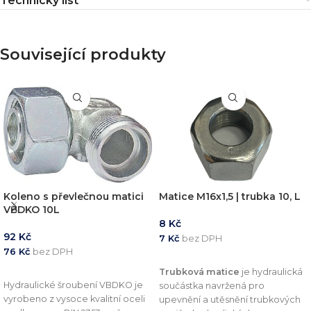
Technický list
Související produkty
Koleno s převlečnou matici
Matice M16x1,5 | trubka 10, L
VBDKO 10L
8
Kč
92
Kč
7
Kč
bez DPH
76
Kč
bez DPH
PŘIDAT DO KOŠÍKU
PŘIDAT DO KOŠÍKU
Trubková matice
je hydraulická
Hydraulické šroubení VBDKO je
součástka navržená pro
vyrobeno z vysoce kvalitní oceli
upevnění a utěsnění trubkových