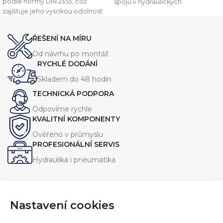
podle normy DIN 2353, což
spojů v hydraulických
zajišťuje jeho vysokou odolnost
systémech. Tento komponent je
vůči vysokým tlakům a drsným
vyroben v souladu s normou
DIN
podmínkám. Toto šroubení je
2353
, což zajišťuje vysokou
ŘEŠENÍ NA MÍRU
navrženo pro připojení
kvalitu a kompatibilitu s dalšími
hydraulických hadic, trubek a
komponenty.
Od návrhu po montáž
potrubí a zajišťuje spolehlivé a
RYCHLÉ DODÁNÍ
těsné spojení.
Skladem do 48 hodin
TECHNICKÁ PODPORA
Odpovíme rychle
KVALITNÍ KOMPONENTY
Ověřeno v průmyslu
PROFESIONÁLNÍ SERVIS
Hydraulika i pneumatika
Nastavení cookies