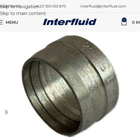
Skip to navigation
KONTAKTY
+420 595 953 879
interfluid@interfluid.com
Skip to main content
0
MENU
0
K