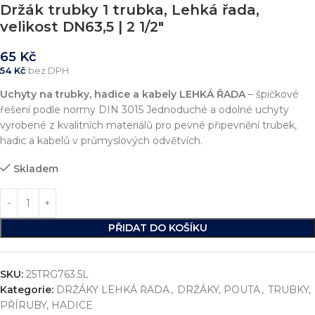
Držák trubky 1 trubka, Lehká řada,
velikost DN63,5 | 2 1/2″
65
Kč
54
Kč
bez DPH
Uchyty na trubky, hadice a kabely
LEHKÁ ŘADA
– špičkové
řešení podle normy DIN 3015 Jednoduché a odolné uchyty
vyrobené z kvalitních materiálů pro pevné připevnění trubek,
hadic a kabelů v průmyslových odvětvích.
Skladem
PŘIDAT DO KOŠÍKU
SKU:
25TRG763.5L
Kategorie:
DRŽÁKY LEHKÁ ŘADA
,
DRŽÁKY, POUTA
,
TRUBKY,
PŘÍRUBY, HADICE