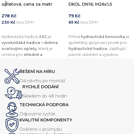
opletová, cena za metr
DKOL DN16, M26x1,5
278
Kč
79
Kč
230
Kč
bez DPH
65
Kč
bez DPH
PŘIDAT DO KOŠÍKU
PŘIDAT DO KOŠÍKU
Hydraulická hadice
2SC
je
Přímá
hydraulická koncovka
je
vysokotlaká hadice
s
dvěma
spolehlivý spojovací prvek pro
ocelovými oplety
, která je
hydraulické hadice
, zajišťující
určena pro
středně a
pevné utěsnění a vysokou
vysokotlaké hydraulické
odolnost vůči tlaku. Díky
systémy
. Nabízí
vysokou
preciznímu zpracování a
ŘEŠENÍ NA MÍRU
odolnost vůči olejům, oděru a
kvalitním materiálům nabízí
vnějším vlivům
, což zajišťuje její
dlouhou životnost a
Od návrhu po montáž
dlouhou životnost.
kompatibilitu s širokou škálou
RYCHLÉ DODÁNÍ
hydraulických systémů.
Skladem do 48 hodin
TECHNICKÁ PODPORA
Odpovíme rychle
KVALITNÍ KOMPONENTY
Ověřeno v průmyslu