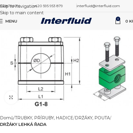
Skip to navigation
KONTAKTY
+420 595 953 879
interfluid@interfluid.com
Skip to main content
0
MENU
0
K
Zvětšit obrázek
Domů
TRUBKY, PŘÍRUBY, HADICE
DRŽÁKY, POUTA
DRŽÁKY LEHKÁ ŘADA