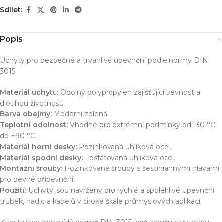
Sdílet:
Popis
Uchyty pro bezpečné a trvanlivé upevnění podle normy DIN
3015
Materiál uchytu:
Odolný polypropylen zajišťující pevnost a
dlouhou životnost.
Barva obejmy:
Moderní zelená.
Teplotní odolnost:
Vhodné pro extrémní podmínky od -30 °C
do +90 °C.
Materiál horní desky:
Pozinkovaná uhlíková ocel.
Materiál spodní desky:
Fosfátovaná uhlíková ocel.
Montážní šrouby:
Pozinkované šrouby s šestihrannými hlavami
pro pevné připevnění.
Použití:
Uchyty jsou navrženy pro rychlé a spolehlivé upevnění
trubek, hadic a kabelů v široké škále průmyslových aplikací.
Konstrukce odpovídá normě DIN 3015, což zaručuje vysokou