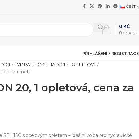
ČEŠTI
0
KČ
0
produk
PŘIHLÁŠENÍ / REGISTRACE
ADICE
HYDRAULICKÉ HADICE
1-OPLETOVÉ
, cena za metr
N 20, 1 opletová, cena za
e SEL 1SC s ocelovým opletem – ideální volba pro hydraulické