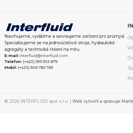
I
Navrhujeme, vyrábíme a servisujeme zařízení pro průmysl.
Ob
Specializujeme se na jednoúčelové stroje, hydraulické
Vr
agregáty a technická řešení na míru.
E-mail:
interfluid@interfluid.com
Do
Telefon:
(+420) 595 953 879
Mobil:
(+420) 606 782 769
Zp
Ko
© 2026 INTERFLUID spol. s r.o. |
Web vytvořil a spravuje Mart