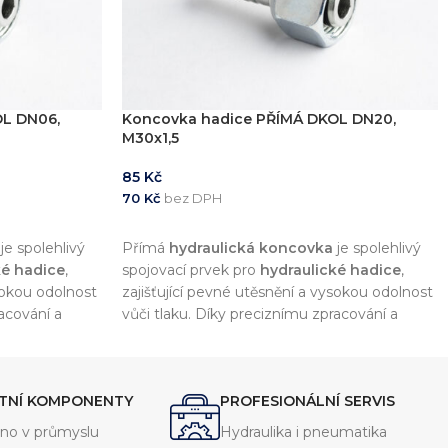
OL DN06,
Koncovka hadice PŘÍMÁ DKOL DN20,
M30x1,5
85
Kč
70
Kč
bez DPH
PŘIDAT DO KOŠÍKU
je spolehlivý
Přímá
hydraulická koncovka
je spolehlivý
ké hadice
,
spojovací prvek pro
hydraulické hadice
,
ysokou odolnost
zajišťující pevné utěsnění a vysokou odolnost
acování a
vůči tlaku. Díky preciznímu zpracování a
louhou
kvalitním materiálům nabízí dlouhou
okou škálou
životnost a kompatibilitu s širokou škálou
hydraulických systémů.
ITNÍ KOMPONENTY
PROFESIONÁLNÍ SERVIS
no v průmyslu
Hydraulika i pneumatika