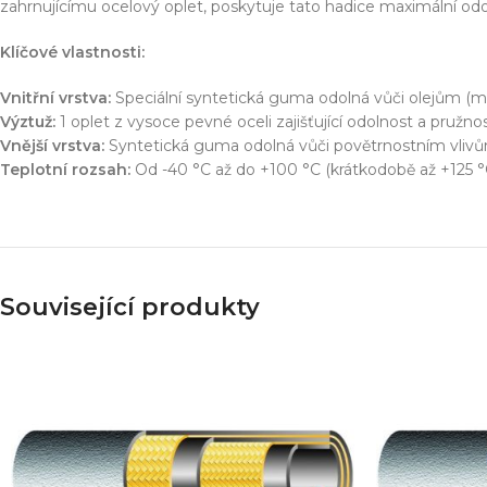
Simulace chování 
zahrnujícímu ocelový oplet, poskytuje tato hadice maximální od
Konstrukce stroje
Dodávka řešení na 
Klíčové vlastnosti:
Více o službě
Vnitřní vrstva:
Speciální syntetická guma odolná vůči olejům (min
Výztuž:
1 oplet z vysoce pevné oceli zajišťující odolnost a pružnos
Vnější vrstva:
Syntetická guma odolná vůči povětrnostním vlivů
Teplotní rozsah:
Od -40 °C až do +100 °C (krátkodobě až +125 °
T
Související produkty