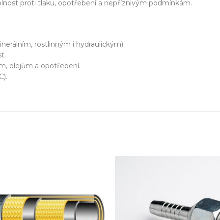
zařízení
olnost proti tlaku, opotřebení a nepříznivým podmínkám.
klíč
erálním, rostlinným i hydraulickým).
t.
m, olejům a opotřebení.
C).
echnické know-how
Ř
20+ let zkušeností v oboru
Každý proj