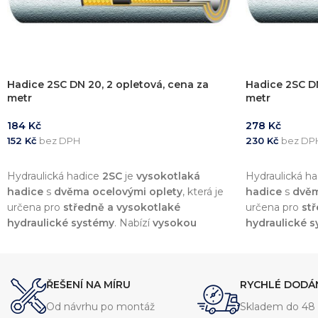
Hadice 2SC DN 20, 2 opletová, cena za
Hadice 2SC DN
metr
metr
184
Kč
278
Kč
152
Kč
bez DPH
230
Kč
bez DP
PŘIDAT DO KOŠÍKU
PŘIDAT DO 
Hydraulická hadice
2SC
je
vysokotlaká
Hydraulická h
hadice
s
dvěma ocelovými oplety
, která je
hadice
s
dvěm
určena pro
středně a vysokotlaké
určena pro
st
hydraulické systémy
. Nabízí
vysokou
hydraulické 
odolnost vůči olejům, oděru a vnějším
odolnost vůči
vlivům
, což zajišťuje její dlouhou životnost.
vlivům
, což za
ŘEŠENÍ NA MÍRU
RYCHLÉ DODÁ
Od návrhu po montáž
Skladem do 48 