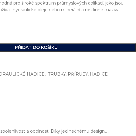
odná pro široké spektrum průmyslových aplikací, jako jsou
žívají hydraulické oleje nebo minerální a rostlinné maziva.
PŘIDAT DO KOŠÍKU
DRAULICKÉ HADICE
,
TRUBKY, PŘÍRUBY, HADICE
í
, včetně vývoje jednoúčelových strojů, hydraulických celků a ko
ikde na světě.
 spolehlivost a odolnost. Díky jedinečnému designu,