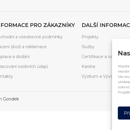
NFORMACE PRO ZÁKAZNÍKY
DALŠÍ INFORMAC
chodní a všeobecné podmínky
Projekty
ácení zboží a reklamace
Služby
Nas
prava a dodání
Certifikace a ocenění
racování osobních údajů
Kariéra
Abyste 
nezobra
ntakty
Výzkum a Vývoj
Vás sou
ukládaj
zobrazí
Projdět
in Gondek
Př