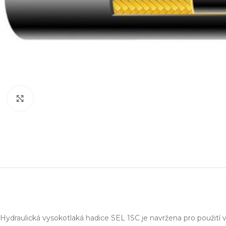
Zvětšit obrázek
Projektování s
Za posledních 20 let 
Specializujeme se na 
Návrh a prototypo
Technická dokum
Hydraulická vysokotlaká hadice SEL 1SC je navržena pro použití 