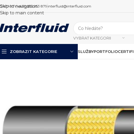
Skip to navigation
ONTAKTY
+420 595 953 879
interfluid@interfluid.com
Skip to main content
VYBRAT KATEGORII
ZOBRAZIT KATEGORIE
SLUŽBY
PORTFOLIO
CERTIF