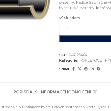
systémy. Hadice SEL 1SC je vh
hydraulické systémy, které vyu
Skladem
SKU:
24R123464
Kategorie:
1-OPLETOVÉ
,
HY
Sdílet:
ystémů
jsme realizovali více než
750+ jedinečných průmyslových řešen
konstrukci zakázkových zařízení, která nejsou sériově vyráběna n
POPIS
DALŠÍ INFORMACE
HODNOCENÍ (0)
vání
entace
v středně a nízkotlakých hydraulických systémech, které vyžadují