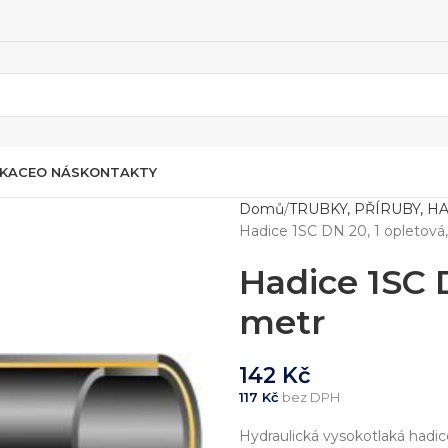
IKACE
O NÁS
KONTAKTY
Domů
TRUBKY, PŘÍRUBY, H
Hadice 1SC DN 20, 1 opletová
Hadice 1SC D
metr
142
Kč
117
Kč
bez DPH
Hydraulická vysokotlaká hadic