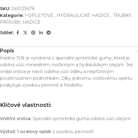
SKU:
24R123476
Kategorie:
1-OPLETOVÉ
,
HYDRAULICKÉ HADICE
,
TRUBKY,
PŘÍRUBY, HADICE
Sdílet:
Popis
Hadice 1SN je vyrobena z speciální syntetické gumy, která je
odolná vůči minerálním, rostlinným a hydraulickým olejům. Její
vnější vrstva je navíc odolná vůči oděru a nepříznivým
povětrnostním podmínkám. Díky jednomu ocelovému opletu
poskytuje vysokou pevnost a flexibilitu.
Klíčové vlastnosti:
Vnitřní vrstva:
Speciální syntetická guma odolná vůči olejům
Výztuž:
1 ocelový oplet
s vysokou pevností