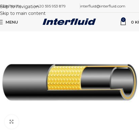
Skip to navigation
KONTAKTY
+420 595 953 879
interfluid@interfluid.com
Skip to main content
0
MENU
0
K
Zvětšit obrázek