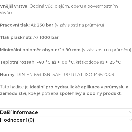
Vnější vrstva:
Odolná vůči olejům, oděru a povětrnostním
vlivům
Pracovní tlak:
Až
250 bar
(v závislosti na průměru)
Tlak prasknutí:
Až
1000 bar
Minimální poloměr ohybu:
Od
90 mm
(v závislosti na průměru)
Teplotní rozsah:
-40 °C až +100 °C
, krátkodobě až
+125 °C
Normy:
DIN EN 853 1SN, SAE 100 R1 AT, ISO 1436:2009
Tato hadice je
ideální pro hydraulické aplikace v průmyslu a
zemědělství
, kde je potřeba
spolehlivý a odolný produkt
.
Další informace
Hodnocení (0)