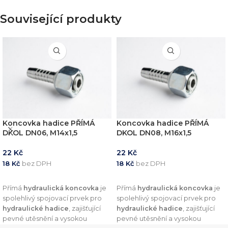
Související produkty
Koncovka hadice PŘÍMÁ
Koncovka hadice PŘÍMÁ
DKOL DN06, M14x1,5
DKOL DN08, M16x1,5
22
Kč
22
Kč
18
Kč
bez DPH
18
Kč
bez DPH
PŘIDAT DO KOŠÍKU
PŘIDAT DO KOŠÍKU
Přímá
hydraulická koncovka
je
Přímá
hydraulická koncovka
je
spolehlivý spojovací prvek pro
spolehlivý spojovací prvek pro
hydraulické hadice
, zajišťující
hydraulické hadice
, zajišťující
pevné utěsnění a vysokou
pevné utěsnění a vysokou