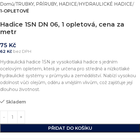
Domů
TRUBKY, PŘÍRUBY, HADICE
HYDRAULICKÉ HADICE
1-OPLETOVÉ
Hadice 1SN DN 06, 1 opletová, cena za
metr
75
Kč
62
Kč
bez DPH
Hydraulická hadice 1SN je vysokotlaká hadice s jedním
ocelovým opletem, která je určena pro středně a nízkotlaké
hydraulické systémy v průmyslu a zemědělství. Nabízí vysokou
odolnost vůči olejům, oděru a vnějším vlivům, což zajišťuje její
dlouhou životnost.
Skladem
PŘIDAT DO KOŠÍKU