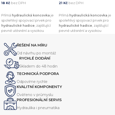
18
Kč
bez DPH
21
Kč
bez DPH
PŘIDAT DO KOŠÍKU
PŘIDAT DO KOŠÍKU
Přímá
hydraulická koncovka
je
Přímá
hydraulická koncovka
je
spolehlivý spojovací prvek pro
spolehlivý spojovací prvek pro
hydraulické hadice
, zajišťující
hydraulické hadice
, zajišťující
pevné utěsnění a vysokou
pevné utěsnění a vysokou
odolnost vůči tlaku. Díky
odolnost vůči tlaku. Díky
preciznímu zpracování a
preciznímu zpracování a
ŘEŠENÍ NA MÍRU
kvalitním materiálům nabízí
kvalitním materiálům nabízí
dlouhou životnost a
dlouhou životnost a
Od návrhu po montáž
kompatibilitu s širokou škálou
kompatibilitu s širokou škálou
RYCHLÉ DODÁNÍ
hydraulických systémů.
hydraulických systémů.
Skladem do 48 hodin
TECHNICKÁ PODPORA
Odpovíme rychle
KVALITNÍ KOMPONENTY
Ověřeno v průmyslu
PROFESIONÁLNÍ SERVIS
Hydraulika i pneumatika