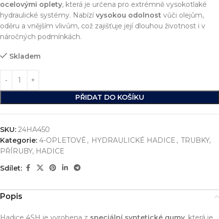
ocelovými oplety
, která je určena pro extrémně vysokotlaké
hydraulické systémy. Nabízí
vysokou odolnost
vůči olejům,
oděru a vnějším vlivům, což zajišťuje její dlouhou životnost i v
náročných podmínkách.
Skladem
PŘIDAT DO KOŠÍKU
SKU:
24HA450
Kategorie:
4-OPLETOVÉ
,
HYDRAULICKÉ HADICE
,
TRUBKY,
PŘÍRUBY, HADICE
Sdílet:
Popis
Hadice 4SH je vyrobena z
speciální syntetické gumy
, která je