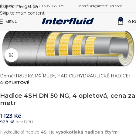
Skip to navigation
KONTAKTY
+420 595 953 879
interfluid@interfluid.com
Skip to main content
0
MENU
0
K
Zvětšit obrázek
Domů
TRUBKY, PŘÍRUBY, HADICE
HYDRAULICKÉ HADICE
4-OPLETOVÉ
Hadice 4SH DN 50 NG, 4 opletová, cena za
metr
1 123
Kč
928
Kč
bez DPH
Hydraulická hadice
4SH
je
vysokotlaká hadice s čtyřmi