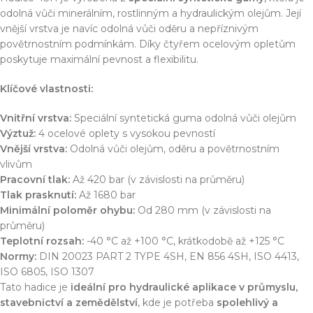
odolná vůči minerálním, rostlinným a hydraulickým olejům. Její
vnější vrstva je navíc odolná vůči oděru a nepříznivým
povětrnostním podmínkám. Díky čtyřem ocelovým opletům
poskytuje maximální pevnost a flexibilitu.
Klíčové vlastnosti:
Vnitřní vrstva:
Speciální syntetická guma odolná vůči olejům
Výztuž:
4 ocelové oplety s vysokou pevností
Vnější vrstva:
Odolná vůči olejům, oděru a povětrnostním
vlivům
Pracovní tlak:
Až 420 bar (v závislosti na průměru)
Tlak prasknutí:
Až 1680 bar
Minimální poloměr ohybu:
Od 280 mm (v závislosti na
průměru)
Teplotní rozsah:
-40 °C až +100 °C, krátkodobě až +125 °C
Normy:
DIN 20023 PART 2 TYPE 4SH, EN 856 4SH, ISO 4413,
ISO 6805, ISO 1307
Tato hadice je
ideální pro hydraulické aplikace v průmyslu,
stavebnictví a zemědělství
, kde je potřeba
spolehlivý a