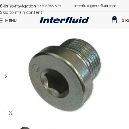
Skip to navigation
KONTAKTY
+420 595 953 879
interfluid@interfluid.com
Skip to main content
0
MENU
0
K
Zvětšit obrázek