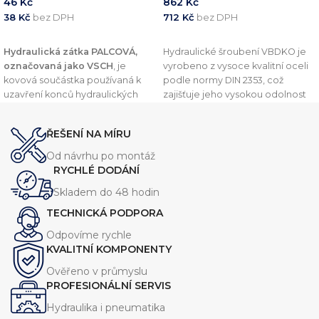
46
Kč
862
Kč
38
Kč
bez DPH
712
Kč
bez DPH
PŘIDAT DO KOŠÍKU
PŘIDAT DO KOŠÍKU
Hydraulická zátka PALCOVÁ,
Hydraulické šroubení VBDKO je
označovaná jako VSCH
, je
vyrobeno z vysoce kvalitní oceli
kovová součástka používaná k
podle normy DIN 2353, což
uzavření konců hydraulických
zajišťuje jeho vysokou odolnost
trubek nebo potrubí. Tento
vůči vysokým tlakům a drsným
komponent je navržen v souladu
podmínkám. Toto šroubení je
ŘEŠENÍ NA MÍRU
s normou
DIN 2353
, což zajišťuje
navrženo pro připojení
vysokou kvalitu a kompatibilitu s
hydraulických hadic, trubek a
Od návrhu po montáž
dalšími komponenty v
potrubí a zajišťuje spolehlivé a
RYCHLÉ DODÁNÍ
hydraulických systémech.
těsné spojení.
Skladem do 48 hodin
TECHNICKÁ PODPORA
Odpovíme rychle
KVALITNÍ KOMPONENTY
Ověřeno v průmyslu
PROFESIONÁLNÍ SERVIS
Hydraulika i pneumatika