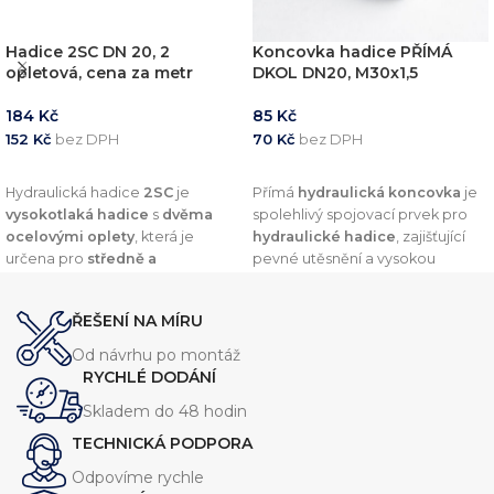
Hadice 2SC DN 20, 2
Koncovka hadice PŘÍMÁ
opletová, cena za metr
DKOL DN20, M30x1,5
184
Kč
85
Kč
152
Kč
bez DPH
70
Kč
bez DPH
PŘIDAT DO KOŠÍKU
PŘIDAT DO KOŠÍKU
Hydraulická hadice
2SC
je
Přímá
hydraulická koncovka
je
vysokotlaká hadice
s
dvěma
spolehlivý spojovací prvek pro
ocelovými oplety
, která je
hydraulické hadice
, zajišťující
určena pro
středně a
pevné utěsnění a vysokou
vysokotlaké hydraulické
odolnost vůči tlaku. Díky
systémy
. Nabízí
vysokou
preciznímu zpracování a
ŘEŠENÍ NA MÍRU
odolnost vůči olejům, oděru a
kvalitním materiálům nabízí
vnějším vlivům
, což zajišťuje její
dlouhou životnost a
Od návrhu po montáž
dlouhou životnost.
kompatibilitu s širokou škálou
RYCHLÉ DODÁNÍ
hydraulických systémů.
Skladem do 48 hodin
TECHNICKÁ PODPORA
Odpovíme rychle