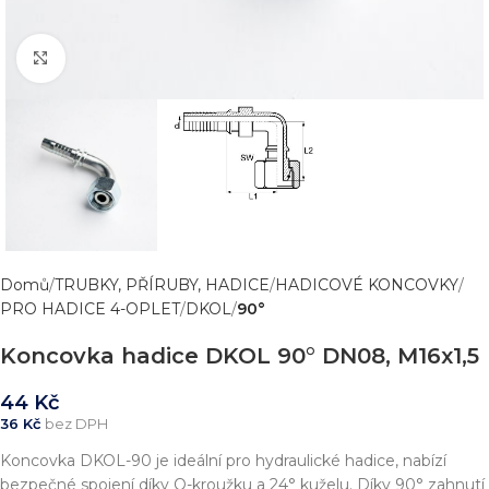
Zvětšit obrázek
Domů
TRUBKY, PŘÍRUBY, HADICE
HADICOVÉ KONCOVKY
PRO HADICE 4-OPLET
DKOL
90°
Koncovka hadice DKOL 90° DN08, M16x1,5
44
Kč
36
Kč
bez DPH
Koncovka DKOL-90 je ideální pro hydraulické hadice, nabízí
bezpečné spojení díky O-kroužku a 24° kuželu. Díky 90° zahnutí