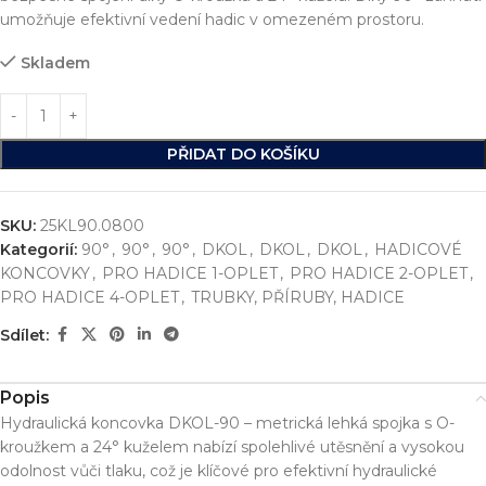
umožňuje efektivní vedení hadic v omezeném prostoru.
Skladem
PŘIDAT DO KOŠÍKU
SKU:
25KL90.0800
Kategorií:
90°
,
90°
,
90°
,
DKOL
,
DKOL
,
DKOL
,
HADICOVÉ
KONCOVKY
,
PRO HADICE 1-OPLET
,
PRO HADICE 2-OPLET
,
PRO HADICE 4-OPLET
,
TRUBKY, PŘÍRUBY, HADICE
Sdílet:
Popis
Hydraulická koncovka DKOL-90 – metrická lehká spojka s O-
kroužkem a 24° kuželem nabízí spolehlivé utěsnění a vysokou
odolnost vůči tlaku, což je klíčové pro efektivní hydraulické