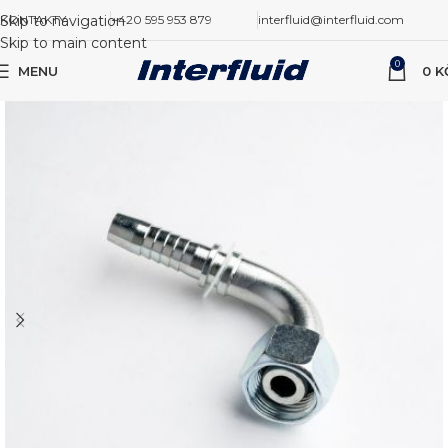
Skip to navigation
KONTAKTY
+420 595 953 879
interfluid@interfluid.com
Skip to main content
0
MENU
0
K