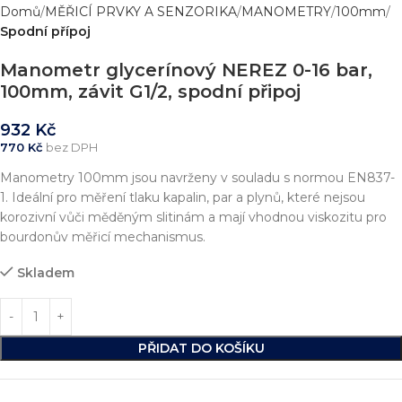
Domů
MĚŘICÍ PRVKY A SENZORIKA
MANOMETRY
100mm
Spodní přípoj
Manometr glycerínový NEREZ 0-16 bar,
100mm, závit G1/2, spodní připoj
932
Kč
770
Kč
bez DPH
Manometry 100mm jsou navrženy v souladu s normou EN837-
1. Ideální pro měření tlaku kapalin, par a plynů, které nejsou
korozivní vůči měděným slitinám a mají vhodnou viskozitu pro
bourdonův měřicí mechanismus.
Skladem
PŘIDAT DO KOŠÍKU