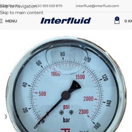
Skip to navigation
KONTAKTY
+420 595 953 879
interfluid@interfluid.com
Skip to main content
0
MENU
0
K