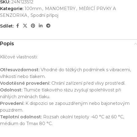
SKU:
24N123512
Kategorie:
100mm
,
MANOMETRY
,
MĚŘICÍ PRVKY A
SENZORIKA
,
Spodní přípoj
Sdílet:
Popis
Klíčové vlastnosti:
Otřesuvzdornost:
Vhodné do těžkých podmínek s vibracemi,
vlhkostí nebo tlakem.
Vodotěsné provedení:
Chrání zařízení před vlivy prostředí.
Odolnost:
Tlumiče tlakového rázu zvyšují spolehlivost při
náhlých změnách tlaku.
Provedení:
K dispozici se zapouzdřeným nebo bajonetovým
pouzdrem.
Teplotní odolnost:
Rozsah okolní teploty -40 °C až 60 °C,
médium do Tmax 80 °C.