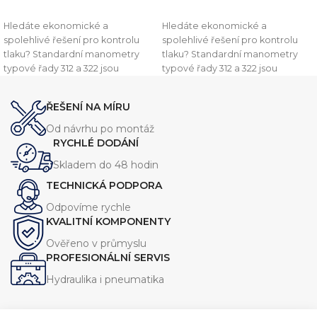
PŘIDAT DO KOŠÍKU
PŘIDAT DO KOŠÍKU
Hledáte ekonomické a
Hledáte ekonomické a
spolehlivé řešení pro kontrolu
spolehlivé řešení pro kontrolu
tlaku? Standardní manometry
tlaku? Standardní manometry
typové řady 312 a 322 jsou
typové řady 312 a 322 jsou
navrženy pro běžné průmyslové
navrženy pro běžné průmyslové
aplikace, kde je kladen důraz na
aplikace, kde je kladen důraz na
ŘEŠENÍ NA MÍRU
přesnost a shodu s evropskými
přesnost a shodu s evropskými
standardy. Tyto přístroje jsou
standardy. Tyto přístroje jsou
Od návrhu po montáž
plně v souladu s normou EN837-1
plně v souladu s normou EN837-1
RYCHLÉ DODÁNÍ
Skladem do 48 hodin
TECHNICKÁ PODPORA
Odpovíme rychle
KVALITNÍ KOMPONENTY
Ověřeno v průmyslu
PROFESIONÁLNÍ SERVIS
Hydraulika i pneumatika