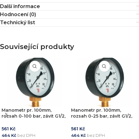
Další informace
Hodnocení (0)
Technický list
Související produkty
Manometr pr. 100mm,
Manometr pr. 100mm,
rozsah 0-100 bar, závit G1/2,
rozsah 0-25 bar, závit G1/2,
spodní připoj
spodní připoj
561
Kč
561
Kč
464
Kč
bez DPH
464
Kč
bez DPH