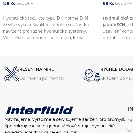
158
Kč
bez DPH
68
Kč
bez DPH
PŘIDAT DO KOŠÍKU
PŘIDAT DO 
Hydraulická redukce typu B v normě DIN
Hydraulická 
2353 je vysoce kvalitní a odolná součástka
jako VSCH
, j
navržená pro různé hydraulické systémy.
uzavření konc
Vyznačuje se robustní konstrukcí, která
potrubí. Tent
zajišťuje spolehlivý výkon při vysokém tlaku.
souladu s no
Tato redukce je dostupná v několika
vysokou kvalitu
velikostech, aby vyhovovala různým
komponenty v 
požadavkům systému.
ŘEŠENÍ NA MÍRU
RYCHLÉ DODÁ
Od návrhu po montáž
Skladem do 48 
I
Navrhujeme, vyrábíme a servisujeme zařízení pro průmysl.
Ob
Specializujeme se na jednoúčelové stroje, hydraulické
Vr
agregáty a technická řešení na míru.