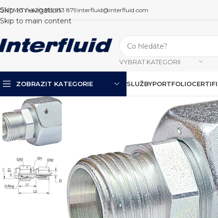
Skip to navigation
ONTAKTY
+420 595 953 879
interfluid@interfluid.com
Skip to main content
VYBRAT KATEGORII
ZOBRAZIT KATEGORIE
SLUŽBY
PORTFOLIO
CERTIF