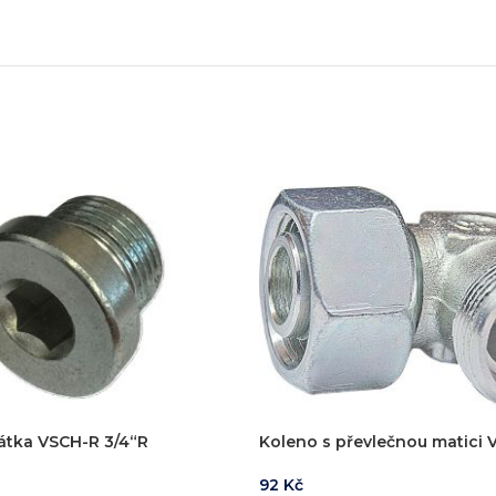
zařízení
klíč
echnické know-how
Ř
20+ let zkušeností v oboru
Každý proj
zátka VSCH-R 3/4“R
Koleno s převlečnou matici
92
Kč