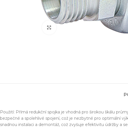
Zvětšit obrázek
Projektování s
P
Za posledních 20 let 
Specializujeme se na 
Použití: Přímá redukční spojka je vhodná pro širokou škálu průmy
Návrh a prototypo
bezpečné a spolehlivé spojení, což je nezbytné pro optimální 
Technická dokum
snadnou instalaci a demontáž, což zvyšuje efektivitu údržby a s