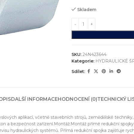
Skladem
SKU:
24N423644
Kategorie:
HYDRAULICKÉ Š
Sdílet:
ystémů
OPIS
DALŠÍ INFORMACE
HODNOCENÍ (0)
TECHNICKÝ LI
jsme realizovali více než
750+ jedinečných průmyslových řešen
konstrukci zakázkových zařízení, která nejsou sériově vyráběna n
slových aplikací, včetně stavebních strojů, zemědělské techniky, 
vání
výkon a bezpečnost zařízení.Montáž:Montáž přímé redukční spojk
entace
ervisu hydraulických systémů. Přímá redukční spojka zajišťuje r