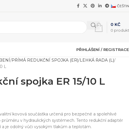
ČEŠTI
0
KČ
0
produk
PŘIHLÁŠENÍ / REGISTRACE
BENÍ
PŘÍMÁ REDUKČNÍ SPOJKA (ER)
LEHKÁ ŘADA (L)
10 L
ční spojka ER 15/10 L
valitní kovová součástka určená pro bezpečné a spolehlivé
o průměru v hydraulických systémech. Tento redukční adaptér
ní a je odolný vůči vysokým tlakům a teplotám.