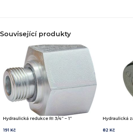
Simulace chování 
Konstrukce stroje
Dodávka řešení na 
Více o službě
Související produkty
T
Hydraulická redukce RI 3/4“ – 1“
Hydraulická 
191
Kč
82
Kč