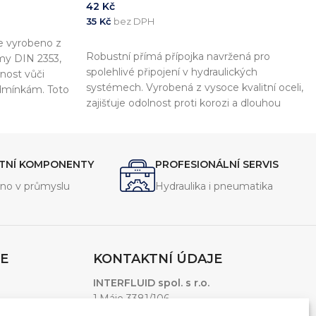
42
Kč
35
Kč
bez DPH
e vyrobeno z
PŘIDAT DO KOŠÍKU
Robustní přímá přípojka navržená pro
rmy DIN 2353,
spolehlivé připojení v hydraulických
lnost vůči
systémech. Vyrobená z vysoce kvalitní oceli,
dmínkám. Toto
zajišťuje odolnost proti korozi a dlouhou
jení
životnost. WD těsnění zaručuje perfektní
otrubí a
utěsnění a odolnost vůči vysokým tlakům a
jení.
teplotám. Ideální pro použití v průmyslových
ITNÍ KOMPONENTY
PROFESIONÁLNÍ SERVIS
aplikacích, kde je vyžadována maximální
spolehlivost.
no v průmyslu
Hydraulika i pneumatika
E
KONTAKTNÍ ÚDAJE
INTERFLUID spol. s r.o.
1.Máje 3381/106
Ostrava – Moravská Ostrava, 703 00