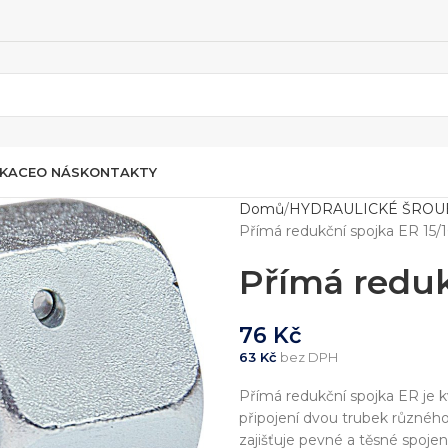
IKACE
O NÁS
KONTAKTY
Domů
HYDRAULICKÉ ŠROU
Přímá redukční spojka ER 15/
Přímá reduk
76
Kč
63
Kč
bez DPH
Přímá redukční spojka ER je k
připojení dvou trubek různéh
zajišťuje pevné a těsné spoje