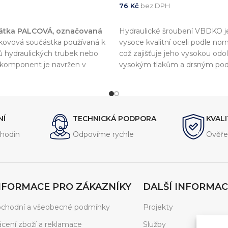
76
Kč
bez DPH
KOŠÍKU
PŘIDAT DO KOŠÍKU
zátka PALCOVÁ, označovaná
Hydraulické šroubení VBDKO j
e kovová součástka používaná k
vysoce kvalitní oceli podle no
ů hydraulických trubek nebo
což zajišťuje jeho vysokou odo
o komponent je navržen v
vysokým tlakům a drsným po
rmou
DIN 2353
, což zajišťuje
šroubení je navrženo pro připo
 a kompatibilitu s dalšími
hydraulických hadic, trubek a p
hydraulických systémech.
zajišťuje spolehlivé a těsné spo
NÍ
TECHNICKÁ PODPORA
KVAL
hodin
Odpovíme rychle
Ověře
NFORMACE PRO ZÁKAZNÍKY
DALŠÍ INFORMAC
chodní a všeobecné podmínky
Projekty
ácení zboží a reklamace
Služby