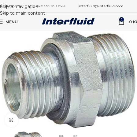
Skip to navigation
KONTAKTY
+420 595 953 879
interfluid@interfluid.com
Skip to main content
0
MENU
0
K
Zvětšit obrázek