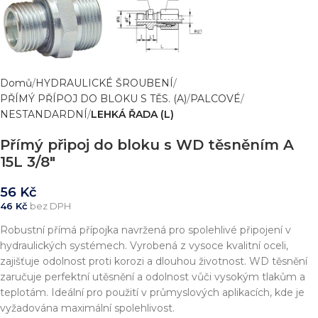
Domů
HYDRAULICKÉ ŠROUBENÍ
PŘÍMÝ PŘÍPOJ DO BLOKU S TĚS. (A)
PALCOVÉ
NESTANDARDNÍ
LEHKÁ ŘADA (L)
Přímý připoj do bloku s WD těsněním A
15L 3/8″
56
Kč
46
Kč
bez DPH
Robustní přímá přípojka navržená pro spolehlivé připojení v
hydraulických systémech. Vyrobená z vysoce kvalitní oceli,
zajišťuje odolnost proti korozi a dlouhou životnost. WD těsnění
zaručuje perfektní utěsnění a odolnost vůči vysokým tlakům a
teplotám. Ideální pro použití v průmyslových aplikacích, kde je
vyžadována maximální spolehlivost.