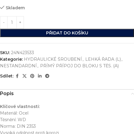
Skladem
PŘIDAT DO KOŠÍKU
SKU:
24N423533
Kategorie:
HYDRAULICKÉ ŠROUBENÍ
,
LEHKÁ ŘADA (L)
,
NESTANDARDNÍ
,
PŘÍMÝ PŘÍPOJ DO BLOKU S TĚS. (A)
Sdílet:
Popis
Klíčové vlastnosti:
Materiál: Ocel
Těsnění: WD
Norma: DIN 2353
Vysoká odolnost proti korozi