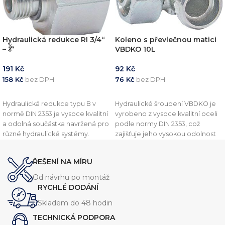
Hydraulická redukce RI 3/4“
Koleno s převlečnou matici
– 1“
VBDKO 10L
191
Kč
92
Kč
158
Kč
bez DPH
76
Kč
bez DPH
PŘIDAT DO KOŠÍKU
PŘIDAT DO KOŠÍKU
Hydraulická redukce typu B v
Hydraulické šroubení VBDKO je
normě DIN 2353 je vysoce kvalitní
vyrobeno z vysoce kvalitní oceli
a odolná součástka navržená pro
podle normy DIN 2353, což
různé hydraulické systémy.
zajišťuje jeho vysokou odolnost
Vyznačuje se robustní konstrukcí,
vůči vysokým tlakům a drsným
která zajišťuje spolehlivý výkon
podmínkám. Toto šroubení je
ŘEŠENÍ NA MÍRU
při vysokém tlaku. Tato redukce
navrženo pro připojení
je dostupná v několika
hydraulických hadic, trubek a
Od návrhu po montáž
velikostech, aby vyhovovala
potrubí a zajišťuje spolehlivé a
RYCHLÉ DODÁNÍ
různým požadavkům systému.
těsné spojení.
Skladem do 48 hodin
TECHNICKÁ PODPORA