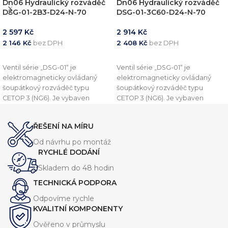
Dn06 Hydraulický rozváděč
Dn06 Hydraulický rozváděč
DSG-01-2B3-D24-N-70
DSG-01-3C60-D24-N-70
2 597
Kč
2 914
Kč
2 146
Kč
bez DPH
2 408
Kč
bez DPH
PŘIDAT DO KOŠÍKU
PŘIDAT DO KOŠÍKU
Ventil série „DSG-01“ je
Ventil série „DSG-01“ je
elektromagneticky ovládaný
elektromagneticky ovládaný
šoupátkový rozváděč typu
šoupátkový rozváděč typu
CETOP 3 (NG6). Je vybaven
CETOP 3 (NG6). Je vybaven
dvěma polohami a je vhodný
dvěma polohami a je vhodný
pro aplikace vyžadující přesné a
pro aplikace vyžadující přesné a
ŘEŠENÍ NA MÍRU
rychlé ovládání. Tento rozvaděč
rychlé ovládání. Tento rozvaděč
je navržen s ohledem na
je navržen s ohledem na
Od návrhu po montáž
vysokou spolehlivost, nízké
vysokou spolehlivost, nízké
RYCHLÉ DODÁNÍ
tlakové ztráty a snadnou
tlakové ztráty a snadnou
Skladem do 48 hodin
instalaci.
instalaci.
TECHNICKÁ PODPORA
Odpovíme rychle
KVALITNÍ KOMPONENTY
Ověřeno v průmyslu