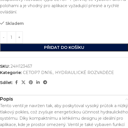
polohami a je vhodný pro aplikace vyžadující přesné a rychlé
ovládání.
Skladem
PŘIDAT DO KOŠÍKU
SKU:
24H123457
Kategorie:
CETOP7 DN16
,
HYDRAULICKÉ ROZVADĚČE
Sdílet:
Popis
Tento ventil je navržen tak, aby poskytoval vysoký průtok a nízký
tlakový pokles, což zvyšuje energetickou účinnost hydraulického
systému. Díky kompaktnímu a lehkému designu je ideální pro
aplikace, kde je prostor omezený. Ventil je také vybaven funkcí