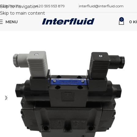
Skip to navigation
KONTAKTY
+420 595 953 879
interfluid@interfluid.com
Skip to main content
0
MENU
0
K