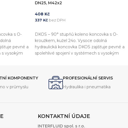
DN25, M42x2
408
Kč
337
Kč
bez DPH
PŘIDAT DO KOŠÍKU
covka s O-
DKOS – 90° stupňů koleno koncovka s O-
odolná
kroužkem, kužel 24o. Vysoce odolná
išťuje pevné a
hydraulická koncovka DKOS zajišťuje pevné a
h s vysokým
spolehlivé spojení v systémech s vysokým
tlakem.
ITNÍ KOMPONENTY
PROFESIONÁLNÍ SERVIS
no v průmyslu
Hydraulika i pneumatika
E
KONTAKTNÍ ÚDAJE
INTERFLUID spol. s r.o.