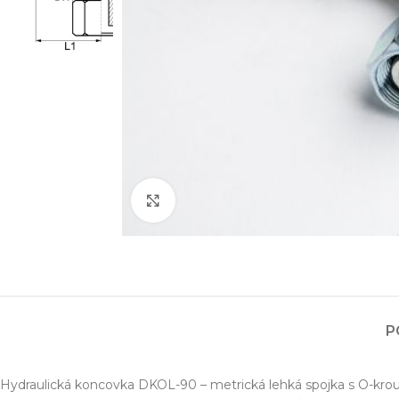
Zvětšit obrázek
Projektování s
Za posledních 20 let 
Specializujeme se na 
P
Návrh a prototypo
Technická dokum
Hydraulická koncovka DKOL-90 – metrická lehká spojka s O-kroužk