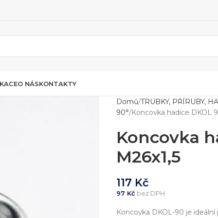
IKACE
O NÁS
KONTAKTY
Domů
TRUBKY, PŘÍRUBY, H
90°
Koncovka hadice DKOL 9
Koncovka h
M26x1,5
117
Kč
97
Kč
bez DPH
Koncovka DKOL-90 je ideální p