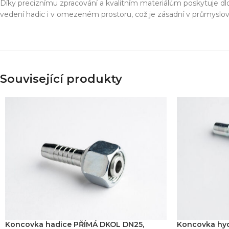
Simulace chování 
Díky preciznímu zpracování a kvalitním materiálům poskytuje dl
Konstrukce stroje
vedení hadic i v omezeném prostoru, což je zásadní v průmyslov
Dodávka řešení na 
Více o službě
Související produkty
T
Koncovka hadice PŘÍMÁ DKOL DN25,
Koncovka hyd