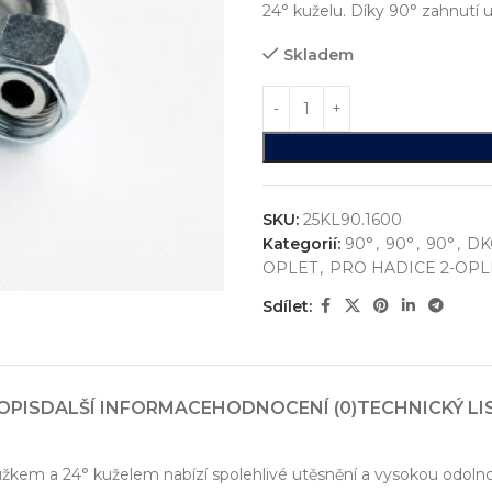
24° kuželu. Díky 90° zahnutí
Skladem
SKU:
25KL90.1600
Kategorií:
90°
,
90°
,
90°
,
DK
OPLET
,
PRO HADICE 2-OPL
Sdílet:
ystémů
jsme realizovali více než
750+ jedinečných průmyslových řešen
konstrukci zakázkových zařízení, která nejsou sériově vyráběna n
OPIS
DALŠÍ INFORMACE
HODNOCENÍ (0)
TECHNICKÝ LI
vání
entace
em a 24° kuželem nabízí spolehlivé utěsnění a vysokou odolnost 