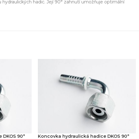
 hydraulických hadic. Její 90° zahnutí umožňuje optimální
ešení na míru
Odbor
ekt od návrhu až po výrobu
Poradenství 
e DKOS 90°
Koncovka hydraulická hadice DKOS 90°