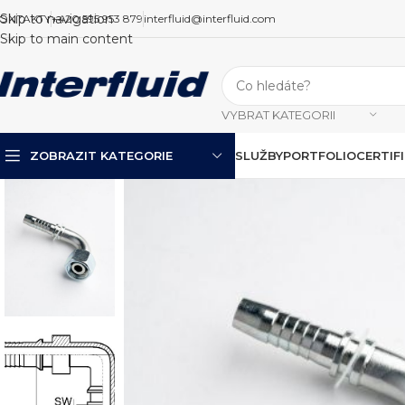
Skip to navigation
ONTAKTY
+420 595 953 879
interfluid@interfluid.com
Skip to main content
VYBRAT KATEGORII
ZOBRAZIT KATEGORIE
SLUŽBY
PORTFOLIO
CERTIF