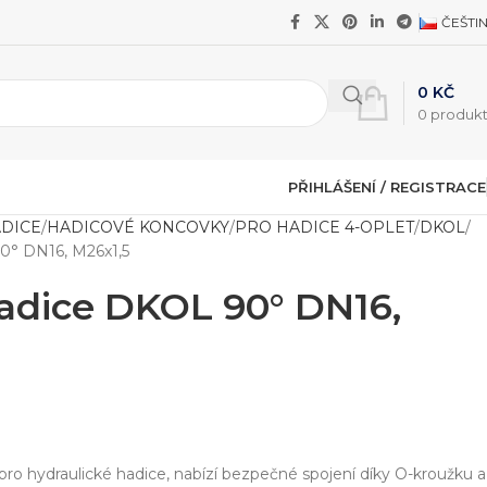
ČEŠTI
0
KČ
0
produk
PŘIHLÁŠENÍ / REGISTRACE
ADICE
HADICOVÉ KONCOVKY
PRO HADICE 4-OPLET
DKOL
0° DN16, M26x1,5
adice DKOL 90° DN16,
ro hydraulické hadice, nabízí bezpečné spojení díky O-kroužku a