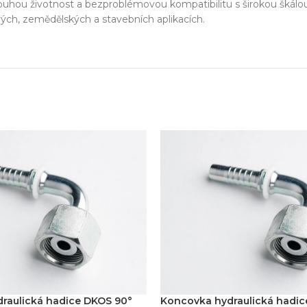
zařízení
ouhou životnost a bezproblémovou kompatibilitu s širokou škálou
ých, zemědělských a stavebních aplikacích.
klíč
echnické know-how
Ř
20+ let zkušeností v oboru
Každý proj
raulická hadice DKOS 90°
Koncovka hydraulická hadic