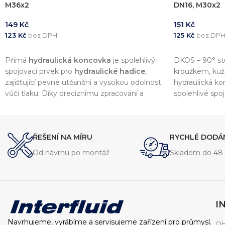
M36x2
DN16, M30x2
149
Kč
151
Kč
123
Kč
bez DPH
125
Kč
bez DP
PŘIDAT DO KOŠÍKU
PŘIDAT DO 
Přímá
hydraulická koncovka
je spolehlivý
DKOS – 90° st
spojovací prvek pro
hydraulické hadice
,
kroužkem, kuž
zajišťující pevné utěsnění a vysokou odolnost
hydraulická k
vůči tlaku. Díky preciznímu zpracování a
spolehlivé sp
kvalitním materiálům nabízí dlouhou
tlakem.
životnost a kompatibilitu s širokou škálou
hydraulických systémů.
ŘEŠENÍ NA MÍRU
RYCHLÉ DODÁ
Od návrhu po montáž
Skladem do 48 
I
Navrhujeme, vyrábíme a servisujeme zařízení pro průmysl.
Ob