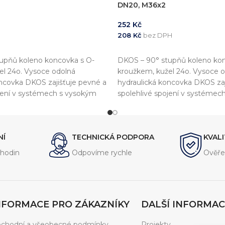
DN20, M36x2
252
Kč
H
208
Kč
bez DPH
KOŠÍKU
PŘIDAT DO KOŠÍKU
upňů koleno koncovka s O-
DKOS – 90° stupňů koleno kon
el 24o. Vysoce odolná
kroužkem, kužel 24o. Vysoce 
oncovka DKOS zajišťuje pevné a
hydraulická koncovka DKOS zaj
ojení v systémech s vysokým
spolehlivé spojení v systémec
tlakem.
NÍ
TECHNICKÁ PODPORA
KVAL
hodin
Odpovíme rychle
Ověře
NFORMACE PRO ZÁKAZNÍKY
DALŠÍ INFORMAC
chodní a všeobecné podmínky
Projekty