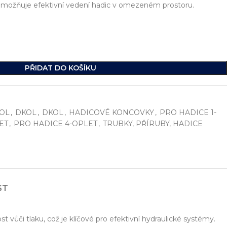
 umožňuje efektivní vedení hadic v omezeném prostoru.
PŘIDAT DO KOŠÍKU
OL
,
DKOL
,
DKOL
,
HADICOVÉ KONCOVKY
,
PRO HADICE 1-
ET
,
PRO HADICE 4-OPLET
,
TRUBKY, PŘÍRUBY, HADICE
í
, včetně vývoje jednoúčelových strojů, hydraulických celků a ko
ikde na světě.
ST
vůči tlaku, což je klíčové pro efektivní hydraulické systémy.