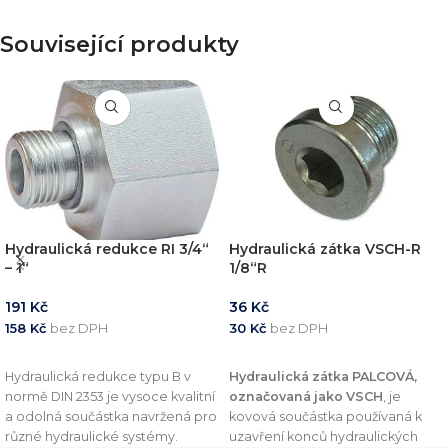
Související produkty
Hydraulická redukce RI 3/4“
Hydraulická zátka VSCH-R
– 1“
1/8“R
191
Kč
36
Kč
158
Kč
bez DPH
30
Kč
bez DPH
PŘIDAT DO KOŠÍKU
PŘIDAT DO KOŠÍKU
Hydraulická redukce typu B v
Hydraulická zátka PALCOVÁ,
normě DIN 2353 je vysoce kvalitní
označovaná jako VSCH
, je
a odolná součástka navržená pro
kovová součástka používaná k
různé hydraulické systémy.
uzavření konců hydraulických