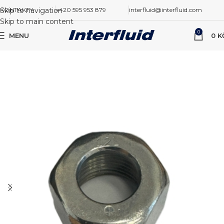
Skip to navigation
KONTAKTY
+420 595 953 879
interfluid@interfluid.com
Skip to main content
0
MENU
0
K