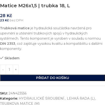
Matice M26x1,5 | trubka 18, L
28
Kč
23
Kč
bez DPH
Trubková matice
je hydraulická součástka navržená pro
upevnění a utěsnění trubkových spojů v hydraulických
systémech. Tento komponent je vyroben v souladu s normou
DIN 2353
, což zajišťuje vysokou kvalitu a kompatibilitu s dalšími
komponenty.
Skladem
PŘIDAT DO KOŠÍKU
SKU:
24N423556
Kategorie:
HYDRAULICKÉ ŠROUBENÍ
,
LEHKÁ ŘADA (L)
,
TRUBKOVA MATICE (M)