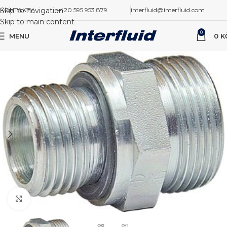
Skip to navigation
KONTAKTY
+420 595 953 879
interfluid@interfluid.com
Skip to main content
0
MENU
0
K
Zvětšit obrázek