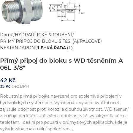
Domů
HYDRAULICKÉ ŠROUBENÍ
PŘÍMÝ PŘÍPOJ DO BLOKU S TĚS. (A)
PALCOVÉ
NESTANDARDNÍ
LEHKÁ ŘADA (L)
Přímý připoj do bloku s WD těsněním A
06L 3/8″
42
Kč
35
Kč
bez DPH
Robustní přímá přípojka navržená pro spolehlivé připojení v
hydraulických systémech. Vyrobená z vysoce kvalitní oceli,
zajišťuje odolnost proti korozi a dlouhou životnost. WD těsnění
zaručuje perfektní utěsnění a odolnost vůči vysokým tlakům a
teplotám. Ideální pro použití v průmyslových aplikacích, kde je
vyžadována maximální spolehlivost.