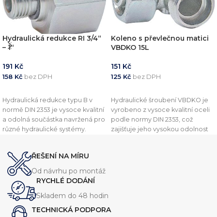
Hydraulická redukce RI 3/4“
Koleno s převlečnou matici
– 1“
VBDKO 15L
191
Kč
151
Kč
158
Kč
bez DPH
125
Kč
bez DPH
PŘIDAT DO KOŠÍKU
PŘIDAT DO KOŠÍKU
Hydraulická redukce typu B v
Hydraulické šroubení VBDKO je
normě DIN 2353 je vysoce kvalitní
vyrobeno z vysoce kvalitní oceli
a odolná součástka navržená pro
podle normy DIN 2353, což
různé hydraulické systémy.
zajišťuje jeho vysokou odolnost
Vyznačuje se robustní konstrukcí,
vůči vysokým tlakům a drsným
která zajišťuje spolehlivý výkon
podmínkám. Toto šroubení je
ŘEŠENÍ NA MÍRU
při vysokém tlaku. Tato redukce
navrženo pro připojení
je dostupná v několika
hydraulických hadic, trubek a
Od návrhu po montáž
velikostech, aby vyhovovala
potrubí a zajišťuje spolehlivé a
RYCHLÉ DODÁNÍ
různým požadavkům systému.
těsné spojení.
Skladem do 48 hodin
TECHNICKÁ PODPORA