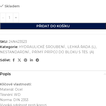
Skladem
PŘIDAT DO KOŠÍKU
SKU:
24N423523
Kategorie:
HYDRAULICKÉ ŠROUBENÍ
,
LEHKÁ ŘADA (L)
,
NESTANDARDNÍ
,
PŘÍMÝ PŘÍPOJ DO BLOKU S TĚS. (A)
Sdílet:
Popis
Klíčové vlastnosti:
Materiál: Ocel
Těsnění: WD
Norma: DIN 2353
Vysoká odolnost proti korozi