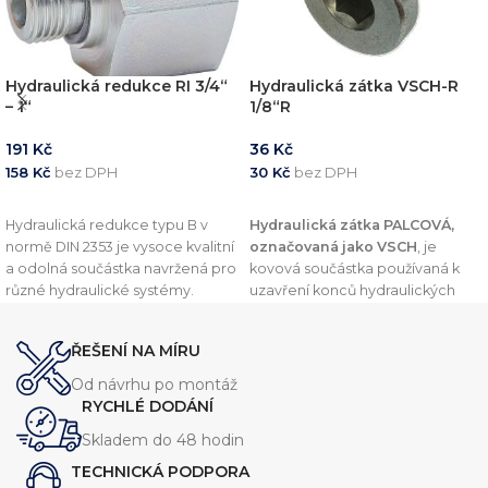
Hydraulická redukce RI 3/4“
Hydraulická zátka VSCH-R
– 1“
1/8“R
191
Kč
36
Kč
158
Kč
bez DPH
30
Kč
bez DPH
PŘIDAT DO KOŠÍKU
PŘIDAT DO KOŠÍKU
Hydraulická redukce typu B v
Hydraulická zátka PALCOVÁ,
normě DIN 2353 je vysoce kvalitní
označovaná jako VSCH
, je
a odolná součástka navržená pro
kovová součástka používaná k
různé hydraulické systémy.
uzavření konců hydraulických
Vyznačuje se robustní konstrukcí,
trubek nebo potrubí. Tento
která zajišťuje spolehlivý výkon
komponent je navržen v souladu
ŘEŠENÍ NA MÍRU
při vysokém tlaku. Tato redukce
s normou
DIN 2353
, což zajišťuje
je dostupná v několika
vysokou kvalitu a kompatibilitu s
Od návrhu po montáž
velikostech, aby vyhovovala
dalšími komponenty v
RYCHLÉ DODÁNÍ
různým požadavkům systému.
hydraulických systémech.
Skladem do 48 hodin
TECHNICKÁ PODPORA