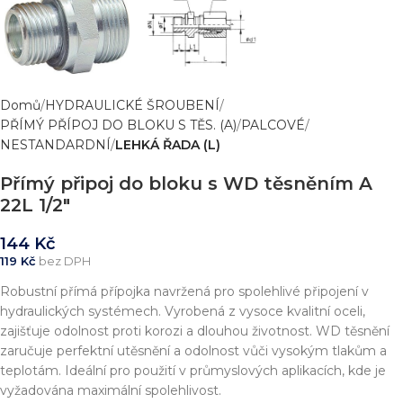
Domů
HYDRAULICKÉ ŠROUBENÍ
PŘÍMÝ PŘÍPOJ DO BLOKU S TĚS. (A)
PALCOVÉ
NESTANDARDNÍ
LEHKÁ ŘADA (L)
Přímý připoj do bloku s WD těsněním A
22L 1/2″
144
Kč
119
Kč
bez DPH
Robustní přímá přípojka navržená pro spolehlivé připojení v
hydraulických systémech. Vyrobená z vysoce kvalitní oceli,
zajišťuje odolnost proti korozi a dlouhou životnost. WD těsnění
zaručuje perfektní utěsnění a odolnost vůči vysokým tlakům a
teplotám. Ideální pro použití v průmyslových aplikacích, kde je
vyžadována maximální spolehlivost.