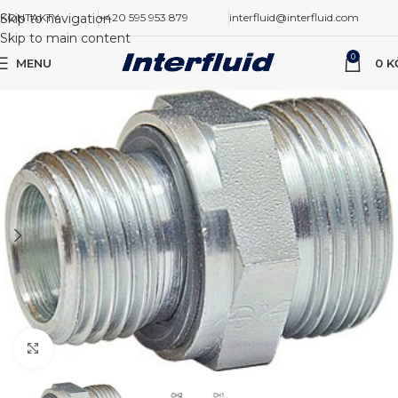
Skip to navigation
KONTAKTY
+420 595 953 879
interfluid@interfluid.com
Skip to main content
0
MENU
0
K
Zvětšit obrázek