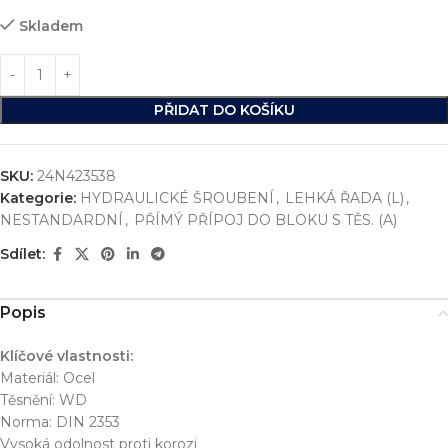
Skladem
PŘIDAT DO KOŠÍKU
SKU:
24N423538
Kategorie:
HYDRAULICKÉ ŠROUBENÍ
,
LEHKÁ ŘADA (L)
,
NESTANDARDNÍ
,
PŘÍMÝ PŘÍPOJ DO BLOKU S TĚS. (A)
Sdílet:
Popis
Klíčové vlastnosti:
Materiál: Ocel
Těsnění: WD
Norma: DIN 2353
Vysoká odolnost proti korozi