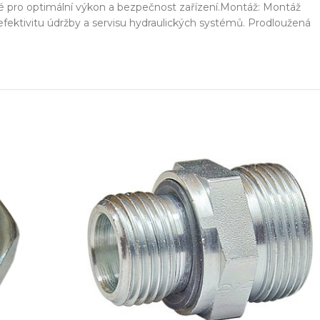
tné pro optimální výkon a bezpečnost zařízení.Montáž: Montáž
fektivitu údržby a servisu hydraulických systémů. Prodloužená
ešení na míru
Odbor
ekt od návrhu až po výrobu
Poradenství 