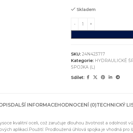
Skladem
SKU:
24N423717
Kategorie:
HYDRAULICKÉ Š
SPOJKA (L)
Sdílet:
ystémů
jsme realizovali více než
750+ jedinečných průmyslových řešen
OPIS
DALŠÍ INFORMACE
HODNOCENÍ (0)
TECHNICKÝ LI
konstrukci zakázkových zařízení, která nejsou sériově vyráběna n
vání
ysoce kvalitní oceli, což zaručuje dlouhou životnost a odolnost
entace
ých aplikací.Použití: Prodloužená úhlová spojka je vhodná pro ši