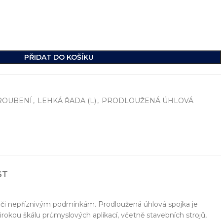
PŘIDAT DO KOŠÍKU
ROUBENÍ
,
LEHKÁ ŘADA (L)
,
PRODLOUŽENÁ ÚHLOVÁ
í
, včetně vývoje jednoúčelových strojů, hydraulických celků a ko
ST
ikde na světě.
 vůči nepříznivým podmínkám. Prodloužená úhlová spojka je
rokou škálu průmyslových aplikací, včetně stavebních strojů,