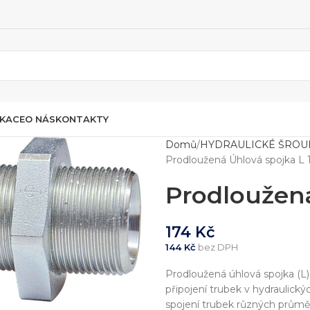
IKACE
O NÁS
KONTAKTY
Domů
HYDRAULICKÉ ŠROU
Prodloužená Úhlová spojka L 
Prodloužená
174
Kč
144
Kč
bez DPH
Prodloužená úhlová spojka (L)
připojení trubek v hydraulic
spojení trubek různých průměr