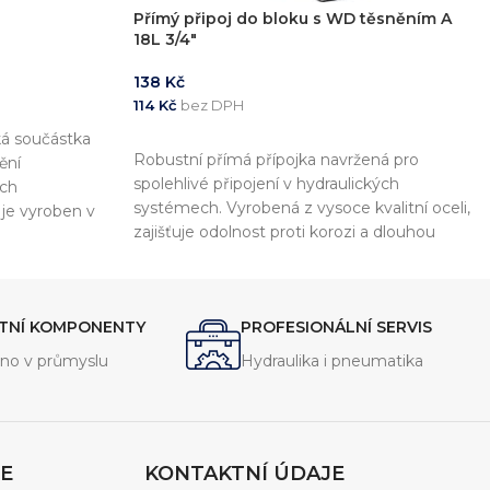
Přímý připoj do bloku s WD těsněním A
18L 3/4″
138
Kč
114
Kč
bez DPH
ká součástka
PŘIDAT DO KOŠÍKU
Robustní přímá přípojka navržená pro
ění
spolehlivé připojení v hydraulických
ých
systémech. Vyrobená z vysoce kvalitní oceli,
je vyroben v
zajišťuje odolnost proti korozi a dlouhou
ož zajišťuje
životnost. WD těsnění zaručuje perfektní
 s dalšími
utěsnění a odolnost vůči vysokým tlakům a
teplotám. Ideální pro použití v průmyslových
ITNÍ KOMPONENTY
PROFESIONÁLNÍ SERVIS
aplikacích, kde je vyžadována maximální
spolehlivost.
no v průmyslu
Hydraulika i pneumatika
E
KONTAKTNÍ ÚDAJE