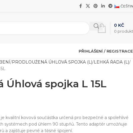
ČEŠTI
0
KČ
0
produk
PŘIHLÁŠENÍ / REGISTRACE
BENÍ
PRODLOUŽENÁ ÚHLOVÁ SPOJKA (L)
LEHKÁ ŘADA (L)
15L
 Úhlová spojka L 15L
 je kvalitní kovová součástka určená pro bezpečné a spolehlivé
kých systémech pod úhlem 90 stupňů. Tento adaptér umožňuje
ů a zajišťuje pevné a těsné spojení.