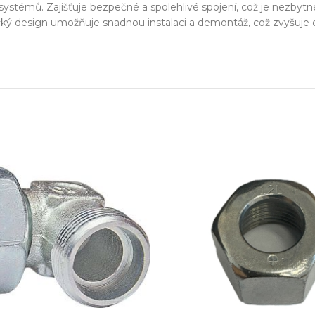
zařízení
 systémů. Zajišťuje bezpečné a spolehlivé spojení, což je nezby
ký design umožňuje snadnou instalaci a demontáž, což zvyšuje e
klíč
echnické know-how
Ř
20+ let zkušeností v oboru
Každý proj