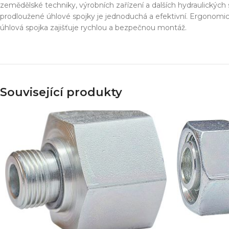
Simulace chování 
zemědělské techniky, výrobních zařízení a dalších hydraulických
Konstrukce stroje
prodloužené úhlové spojky je jednoduchá a efektivní. Ergonomic
Dodávka řešení na 
úhlová spojka zajišťuje rychlou a bezpečnou montáž.
Více o službě
T
Související produkty