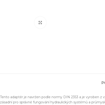
Zvětšit obrázek
Projektování s
Za posledních 20 let 
P
Specializujeme se na 
Návrh a prototypo
Tento adaptér je navržen podle normy DIN 2353 a je vyroben z v
Technická dokum
zásadní pro správné fungování hydraulických systémů a průmyslov