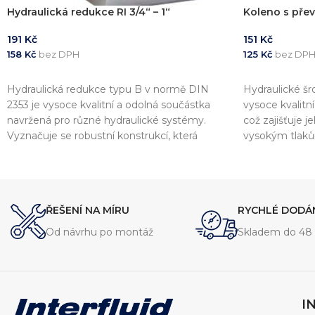
Hydraulická redukce RI 3/4“ – 1“
Koleno s pře
191
Kč
151
Kč
158
Kč
bez DPH
125
Kč
bez DP
PŘIDAT DO KOŠÍKU
PŘIDAT DO 
Hydraulická redukce typu B v normě DIN
Hydraulické š
2353 je vysoce kvalitní a odolná součástka
vysoce kvalitn
navržená pro různé hydraulické systémy.
což zajišťuje 
Vyznačuje se robustní konstrukcí, která
vysokým tlak
zajišťuje spolehlivý výkon při vysokém tlaku.
šroubení je na
Tato redukce je dostupná v několika
hydraulických 
velikostech, aby vyhovovala různým
zajišťuje spole
požadavkům systému.
ŘEŠENÍ NA MÍRU
RYCHLÉ DODÁ
Od návrhu po montáž
Skladem do 48 
I