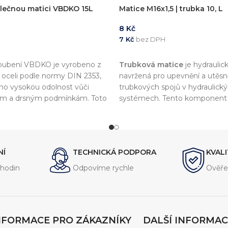
vlečnou matici VBDKO 15L
Matice M16x1,5 | trubka 10, L
8
Kč
H
7
Kč
bez DPH
KOŠÍKU
PŘIDAT DO KOŠÍKU
roubení VBDKO je vyrobeno z
Trubková matice
je hydraulic
í oceli podle normy DIN 2353,
navržená pro upevnění a utěsn
jeho vysokou odolnost vůči
trubkových spojů v hydraulick
ům a drsným podmínkám. Toto
systémech. Tento komponent 
vrženo pro připojení
souladu s normou
DIN 2353
, c
hadic, trubek a potrubí a
vysokou kvalitu a kompatibilitu
hlivé a těsné spojení.
komponenty.
NÍ
TECHNICKÁ PODPORA
KVAL
hodin
Odpovíme rychle
Ověře
NFORMACE PRO ZÁKAZNÍKY
DALŠÍ INFORMAC