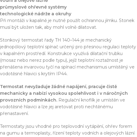
vodní a olejové lázně
průmyslové ohřevné systémy
technologické nádrže a okruhy
Při montáži v kapalině je nutné použít ochrannou jímku. Stonek
musí být uložen tak, aby mohl volně dilatovat.
Stonkový termostat řady TH 140–144 je mechanický
jednopólový teplotní spínač určený pro přesnou regulaci teploty
v kapalném prostředí. Konstrukce využívá dilatační trubku
(mosaz nebo nerez podle typu), jejíž teplotní roztažnost je
přenášena invarovou tyčí na spínací mechanismus umístěný ve
vodotěsné hlavici s krytím IP44.
Termostat nevyžaduje žádné napájení, pracuje čistě
mechanicky a nabízí vysokou spolehlivost i v náročných
provozních podmínkách.
Regulační knoflík je umístěn ve
vodotěsné hlavici a lze jej aretovat proti nechtěnému
přenastavení.
Termostaty jsou vhodné pro teplovodní vytápění, ohřev forem
na gumu a termoplasty, řízení teploty vodních a olejových lázní