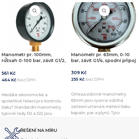
Manometr pr. 100mm,
Manometr pr. 63mm, 0-10
rozsah 0-100 bar, závit G1/2,
bar, závit G1/4, spodní připoj
spodní připoj
309
Kč
561
Kč
255
Kč
bez DPH
464
Kč
bez DPH
PŘIDAT DO KOŠÍKU
PŘIDAT DO KOŠÍKU
Otřesuvzdorné manometry
Hledáte ekonomické a
63mm jsou vysoce odolná
spolehlivé řešení pro kontrolu
zařízení určená k měření tlaku
tlaku? Standardní manometry
kapalin, par a plynů. Tyto
typové řady 312 a 322 jsou
přístroje splňují normu EN837-1 a
navrženy pro běžné průmyslové
poskytují přesnost měření s
aplikace, kde je kladen důraz na
ŘEŠENÍ NA MÍRU
třídou přesnosti 1,6 %. Nejčastěji
přesnost a shodu s evropskými
se používají v průmyslu, kde je
standardy. Tyto přístroje jsou