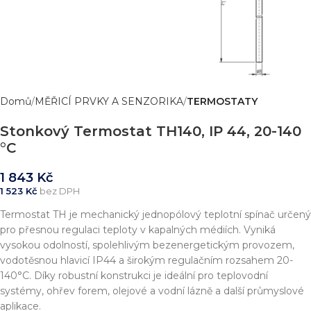
Domů
MĚŘICÍ PRVKY A SENZORIKA
TERMOSTATY
Stonkový Termostat TH140, IP 44, 20-140
°C
1 843
Kč
1 523
Kč
bez DPH
Termostat TH je mechanický jednopólový teplotní spínač určený
pro přesnou regulaci teploty v kapalných médiích. Vyniká
vysokou odolností, spolehlivým bezenergetickým provozem,
vodotěsnou hlavicí IP44 a širokým regulačním rozsahem 20-
140°C. Díky robustní konstrukci je ideální pro teplovodní
systémy, ohřev forem, olejové a vodní lázně a další průmyslové
aplikace.