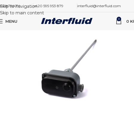
Skip to navigation
KONTAKTY
+420 595 953 879
interfluid@interfluid.com
Skip to main content
0
MENU
0
K