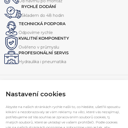
Od návrhu po montáž
vyžadována ochrana proti
plně v souladu s normou EN837-1
RYCHLÉ DODÁNÍ
vibracím a tlakovým rázům.
Skladem do 48 hodin
TECHNICKÁ PODPORA
Odpovíme rychle
KVALITNÍ KOMPONENTY
Ověřeno v průmyslu
PROFESIONÁLNÍ SERVIS
Hydraulika i pneumatika
Nastavení cookies
Navrhujeme, vyrábíme a servisujeme zařízení pro průmysl.
Specializujeme se na jednoúčelové stroje, hydraulické
Abyste na našich stránkách rychle našli to, co hledáte, ušetřili spoustu
agregáty a technická řešení na míru.
klikání a nezobrazovaly se vám reklamy na věci, které vás nezajímají,
E-mail:
interfluid@interfluid.com
potřebujeme od Vás souhlas se zpracováním souborů cookies, tj.
malých souborů, které se ukládají ve vašem prohlížeči. Podle cookies
Telefon:
(+420) 595 953 879
vás na našich stránkách poznáme a zobrazíme vám je tak, aby