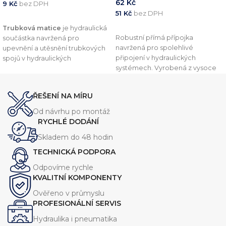
62
Kč
9
Kč
bez DPH
51
Kč
bez DPH
PŘIDAT DO KOŠÍKU
Trubková matice
je hydraulická
PŘIDAT DO KOŠÍKU
Robustní přímá přípojka
součástka navržená pro
navržená pro spolehlivé
upevnění a utěsnění trubkových
připojení v hydraulických
spojů v hydraulických
systémech. Vyrobená z vysoce
systémech. Tento komponent je
kvalitní oceli, zajišťuje odolnost
vyroben v souladu s normou
DIN
proti korozi a dlouhou životnost.
2353
, což zajišťuje vysokou
ŘEŠENÍ NA MÍRU
WD těsnění zaručuje perfektní
kvalitu a kompatibilitu s dalšími
utěsnění a odolnost vůči
komponenty.
Od návrhu po montáž
vysokým tlakům a teplotám.
RYCHLÉ DODÁNÍ
Ideální pro použití v
Skladem do 48 hodin
průmyslových aplikacích, kde je
vyžadována maximální
TECHNICKÁ PODPORA
spolehlivost.
Odpovíme rychle
KVALITNÍ KOMPONENTY
Ověřeno v průmyslu
PROFESIONÁLNÍ SERVIS
Hydraulika i pneumatika