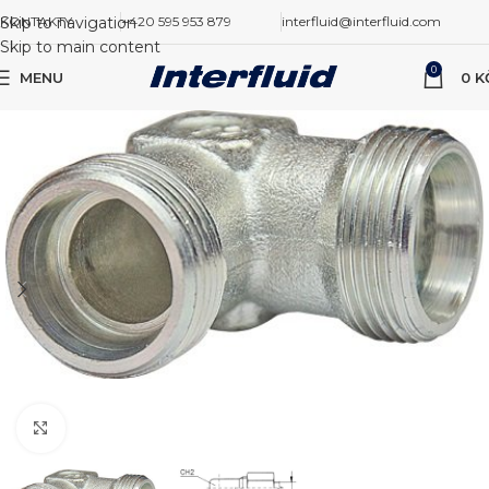
Skip to navigation
KONTAKTY
+420 595 953 879
interfluid@interfluid.com
Skip to main content
0
MENU
0
K
Zvětšit obrázek