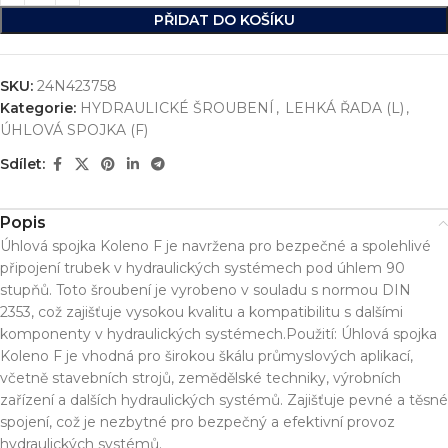
PŘIDAT DO KOŠÍKU
SKU:
24N423758
Kategorie:
HYDRAULICKÉ ŠROUBENÍ
,
LEHKÁ ŘADA (L)
,
ÚHLOVÁ SPOJKA (F)
Sdílet:
Popis
Úhlová spojka Koleno F je navržena pro bezpečné a spolehlivé
připojení trubek v hydraulických systémech pod úhlem 90
stupňů. Toto šroubení je vyrobeno v souladu s normou DIN
2353, což zajišťuje vysokou kvalitu a kompatibilitu s dalšími
komponenty v hydraulických systémech.Použití: Úhlová spojka
Koleno F je vhodná pro širokou škálu průmyslových aplikací,
včetně stavebních strojů, zemědělské techniky, výrobních
zařízení a dalších hydraulických systémů. Zajišťuje pevné a těsné
spojení, což je nezbytné pro bezpečný a efektivní provoz
hydraulických systémů.