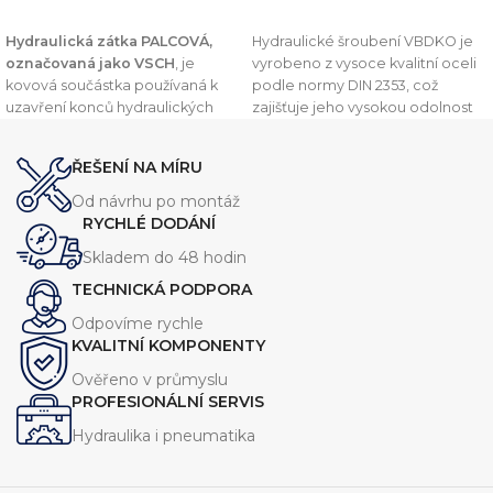
PŘIDAT DO KOŠÍKU
PŘIDAT DO KOŠÍKU
Hydraulická zátka PALCOVÁ,
Hydraulické šroubení VBDKO je
označovaná jako VSCH
, je
vyrobeno z vysoce kvalitní oceli
kovová součástka používaná k
podle normy DIN 2353, což
uzavření konců hydraulických
zajišťuje jeho vysokou odolnost
trubek nebo potrubí. Tento
vůči vysokým tlakům a drsným
komponent je navržen v souladu
podmínkám. Toto šroubení je
ŘEŠENÍ NA MÍRU
s normou
DIN 2353
, což zajišťuje
navrženo pro připojení
vysokou kvalitu a kompatibilitu s
hydraulických hadic, trubek a
Od návrhu po montáž
dalšími komponenty v
potrubí a zajišťuje spolehlivé a
RYCHLÉ DODÁNÍ
hydraulických systémech.
těsné spojení.
Skladem do 48 hodin
TECHNICKÁ PODPORA
Odpovíme rychle
KVALITNÍ KOMPONENTY
Ověřeno v průmyslu
PROFESIONÁLNÍ SERVIS
Hydraulika i pneumatika