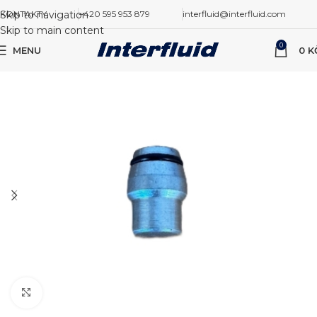
Skip to navigation
KONTAKTY
+420 595 953 879
interfluid@interfluid.com
Skip to main content
0
MENU
0
K
Zvětšit obrázek