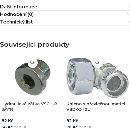
Další informace
Hodnocení (0)
Technický list
Související produkty
Hydraulická zátka VSCH-R
Koleno s převlečnou matici
3/4“R
VBDKO 10L
82
Kč
92
Kč
68
Kč
bez DPH
76
Kč
bez DPH