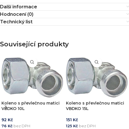
Další informace
Hodnocení (0)
Technický list
Související produkty
Koleno s převlečnou matici
Koleno s převlečnou matici
VBDKO 10L
VBDKO 15L
92
Kč
151
Kč
76
Kč
bez DPH
125
Kč
bez DPH