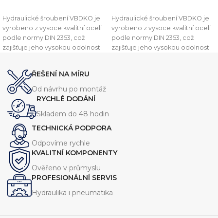
PŘIDAT DO KOŠÍKU
PŘIDAT DO KOŠÍKU
Hydraulické šroubení VBDKO je
Hydraulické šroubení VBDKO je
vyrobeno z vysoce kvalitní oceli
vyrobeno z vysoce kvalitní oceli
podle normy DIN 2353, což
podle normy DIN 2353, což
zajišťuje jeho vysokou odolnost
zajišťuje jeho vysokou odolnost
vůči vysokým tlakům a drsným
vůči vysokým tlakům a drsným
podmínkám. Toto šroubení je
podmínkám. Toto šroubení je
ŘEŠENÍ NA MÍRU
navrženo pro připojení
navrženo pro připojení
hydraulických hadic, trubek a
hydraulických hadic, trubek a
Od návrhu po montáž
potrubí a zajišťuje spolehlivé a
potrubí a zajišťuje spolehlivé a
RYCHLÉ DODÁNÍ
těsné spojení.
těsné spojení.
Skladem do 48 hodin
TECHNICKÁ PODPORA
Odpovíme rychle
KVALITNÍ KOMPONENTY
Ověřeno v průmyslu
PROFESIONÁLNÍ SERVIS
Hydraulika i pneumatika