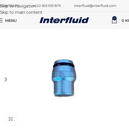
Skip to navigation
KONTAKTY
+420 595 953 879
interfluid@interfluid.com
Skip to main content
0
MENU
0
K
Zvětšit obrázek